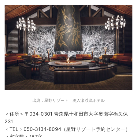
出典：星野リゾート 奥入瀬渓流ホテル
＜住所＞〒034-0301 青森県十和田市大字奥瀬字栃久保
231
＜TEL＞050-3134-8094（星野リゾート予約センター）
＜客室数＞187室