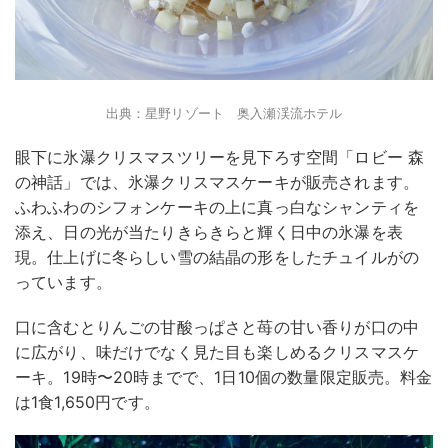
出典：星野リゾート 奥入瀬渓流ホテル
眼下に氷瀑クリスマスツリーを見下ろす空間「ロビー 森
の神話」では、氷瀑クリスマスケーキが販売されます。
ふわふわのシフォンケーキの上に真っ白なシャンティを
添え、日の光が当たりきらきらと輝く日中の氷瀑を表
現。仕上げに冬らしい雪の結晶の形をしたチュイルがの
っています。
口に含むとりんごの甘酸っぱさと苺の甘い香りが口の中
に広がり、味だけでなく見た目も楽しめるクリスマスケ
ーキ。19時〜20時までで、1日10個の数量限定販売。料金
は1食1,650円です。