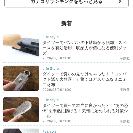
カテゴリランキングをもっと見る
新着
ダイソーでパンパンの下駄箱から脱却！スペ
ースを有効活用！収納力が倍になる便利グッ
ズ
2026/08/06 11:00
海原藍
ダイソーで良いの見つけちゃった！「コンパ
クト派が大歓喜！」驚くほどスリムなミニミ
ニ財布
2026/08/06 11:00
海原藍
ダイソーで買って本当に良かった～！“あの恐
怖”を未然に防げる！気軽に始められる対策シ
ール
2026/08/06 11:00
海原藍