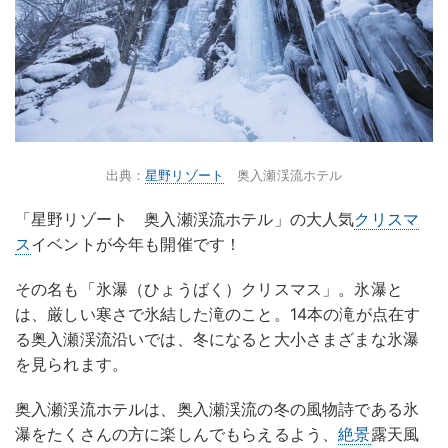
出典：
星野リゾート
奥入瀬渓流ホテル
「星野リゾート 奥入瀬渓流ホテル」の大人気
クリスマ
ス
イベントが今年も開催です！
その名も「氷瀑（ひょうばく）クリスマス」。氷瀑と
は、厳しい寒さで氷結した滝のこと。14本の滝が点在す
る奥入瀬渓流沿いでは、冬になると大小さまざまな氷瀑
を見られます。
奥入瀬渓流ホテルは、奥入瀬渓流の冬の風物詩である氷
瀑をたくさんの方に楽しんでもらえるよう、
絶景
露天風