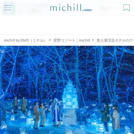
アプリでmichillが
無料ダウンロード
もっと便利に
michill byGMO（ミチル）
星野リゾート｜michill
奥入瀬渓流ホテルのク