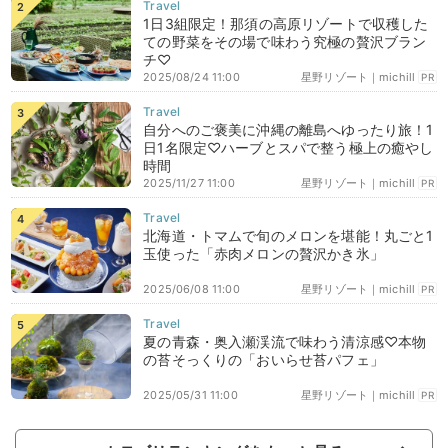
1日3組限定！那須の高原リゾートで収穫した
ての野菜をその場で味わう究極の贅沢ブラン
チ♡
2025/08/24 11:00
星野リゾート｜michill
PR
自分へのご褒美に沖縄の離島へゆったり旅！1
日1名限定♡ハーブとスパで整う極上の癒やし
時間
2025/11/27 11:00
星野リゾート｜michill
PR
北海道・トマムで旬のメロンを堪能！丸ごと1
玉使った「赤肉メロンの贅沢かき氷」
2025/06/08 11:00
星野リゾート｜michill
PR
夏の青森・奥入瀬渓流で味わう清涼感♡本物
の苔そっくりの「おいらせ苔パフェ」
2025/05/31 11:00
星野リゾート｜michill
PR