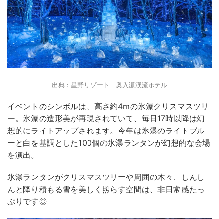
出典：星野リゾート 奥入瀬渓流ホテル
イベントのシンボルは、高さ約4mの氷瀑クリスマスツリ
ー。氷瀑の造形美が再現されていて、毎日17時以降は幻
想的にライトアップされます。今年は氷瀑のライトブル
ーと白を基調とした100個の氷瀑ランタンが幻想的な会場
を演出。
氷瀑ランタンがクリスマスツリーや周囲の木々、しんし
んと降り積もる雪を美しく照らす空間は、非日常感たっ
ぷりです◎