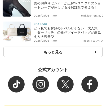
夏の羽織りはシアーが正解♡ユニクロのショ
ートカーデが涼しげ＆冷房対策で使える！
2026/08/06 11:00
emi_fashion_1122
どう見ても付録のレベルじゃない！大人気
「ダーリッチ」の新作ツイードバッグが高見
え＆大容量♡
2026/08/06 11:00
michill エンタメ
もっと見る
公式アカウント