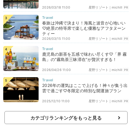
2026/03/18 11:00
星野リゾート｜michill
PR
春旅は沖縄で決まり！海風と波音が心地いい
♡絶景の特等席で楽しむ優雅なアフタヌーン
ティー
2026/03/15 11:00
星野リゾート｜michill
PR
鹿児島の新茶を五感で味わい尽くす♡「界 霧
島」の"霧島茶三昧滞在"が贅沢すぎる！
2026/04/26 11:00
星野リゾート｜michill
PR
2026年の運気はここで上げる！神々が集う出
雲で過ごす♡冬限定の特別な開運旅プラン
2025/12/10 11:00
星野リゾート｜michill
PR
カテゴリランキングをもっと見る