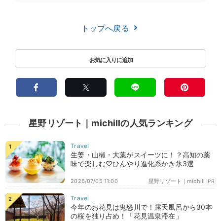
トップへ戻る
星野リゾート｜michillの人気ランキング
生姜・山椒・大葉がスイーツに！？高知の薬
味で楽しむ♡ひんやり進化系かき氷3選
2026/07/05 11:00
星野リゾート｜michill
PR
今年のお花見は鬼怒川で！露天風呂から30本
の桜を独り占め！「花見温泉滞在」