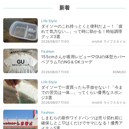
新着
ダイソーのこれ持っとくと便利だよ～！「疲
れて気力ない…」って時に助かる！時短調理
グッズ3選
2026/08/07 11:00
michill ライフスタイル
155cmさんが着用レビュー♡GUの体型カバー
ペプラムTのNG＆OKコーデ
2026/08/07 11:00
KOMUGI
ダイソーで一度買ったら手放せない！「今ま
での苦労は一体…」ってくらい優秀なスポン
ジ3選
2026/08/07 11:00
michill ライフスタイル
しまむらの新作ワイドパンツは売り切れ前に
確保しとこ♡はくだけでサマになる！優秀ア
イテム5選