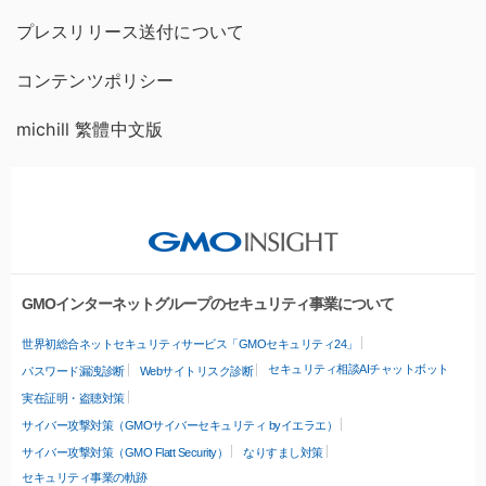
プレスリリース送付について
コンテンツポリシー
michill 繁體中文版
GMOインターネットグループのセキュリティ事業について
世界初総合ネットセキュリティサービス「GMOセキュリティ24」
セキュリティ相談AIチャットボット
パスワード漏洩診断
Webサイトリスク診断
実在証明・盗聴対策
サイバー攻撃対策（GMOサイバーセキュリティ byイエラエ）
サイバー攻撃対策（GMO Flatt Security）
なりすまし対策
セキュリティ事業の軌跡