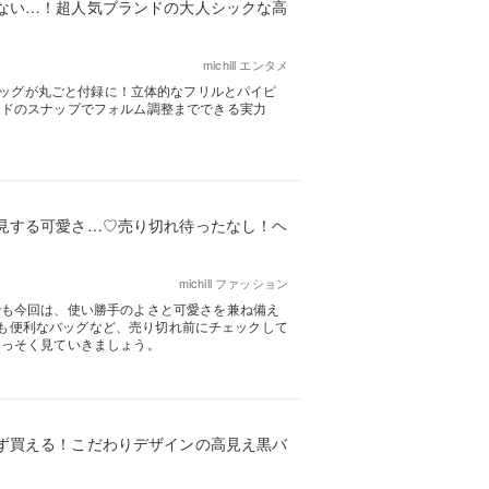
ない…！超人気ブランドの大人シックな高
michill エンタメ
のかごバッグが丸ごと付録に！立体的なフリルとパイピ
イドのスナップでフォルム調整までできる実力
見する可愛さ…♡売り切れ待ったなし！ヘ
michill ファッション
でも今回は、使い勝手のよさと可愛さを兼ね備え
活にも便利なバッグなど、売り切れ前にチェックして
さっそく見ていきましょう。
ず買える！こだわりデザインの高見え黒バ