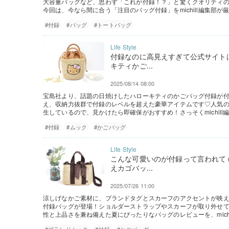
大容量バッグなど、思わず「これが付録！？」と驚くクオリティ
今回は、今なら間に合う「注目のバッグ付録」をmichill編集部が
#付録
#バッグ
#トートバッグ
付録なのに高見えすぎて公式サイト
キティかご...
2025/08/14 08:00
宝島社より、話題の日焼けしたハローキティのかごバッグ付録が
え、収納力抜群で付録のレベルを超えた豪華アイテムです♡人気
生しているので、見かけたら即確保がおすすめ！さっそくmichil
#付録
#ムック
#かごバッグ
こんな可愛いのが付録って言われて
えカゴバッ...
2025/07/26 11:00
涼しげなかご素材に、ブランドタグとスカーフのアクセントが映え
付録バッグが登場！ショルダーストラップやスカーフが取り外せて
性と上品さを兼ね備えた夏にぴったりなバッグのレビューを、mich