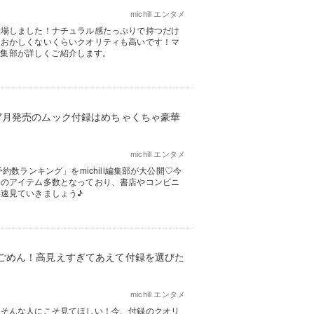
michill エンタメ
登場しました！ナチュラル感たっぷりで持つだけ
もおかしくないくらいクオリティも高いです！マ
l編集部が詳しくご紹介します。
7月発売のムック付録はめちゃくちゃ豪華
michill エンタメ
数ランキング」をmichill編集部が大公開♡今
題のアイテム多数となっており、書店やコンビニ
速見ていきましょう♪
ごめん！高見えすぎてあえて付録を選びた
michill エンタメ
？そんな人にこそ見てほしい！今、付録のクオリ