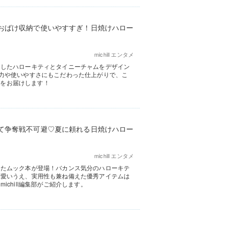
おばけ収納で使いやすすぎ！日焼けハロー
michill エンタメ
けしたハローキティとタイニーチャムをデザイン
力や使いやすさにもこだわった仕上がりで、こ
ーをお届けします！
て争奪戦不可避♡夏に頼れる日焼けハロー
michill エンタメ
いたムック本が登場！バカンス気分のハローキテ
可愛いうえ、実用性も兼ね備えた優秀アイテムは
chill編集部がご紹介します。