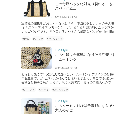
この付録バッグ絶対売り切れる！も
ごバッグム...
2024/04/13 11:00
宝島社の編集者がおしゃれな人と「今、本当に欲しい」ものを具現化するブ
（ザ スケープ オブ グリーン）」が、またまた魅力的なムック本
いカゴバッグです。見た目も使いやすさも最高なバッグをmichil
#付録
#ムック
#かごバッグ
この付録は争奪戦になりそう♡売り
「ムーミング...
2023/07/26 08:00
どれも可愛くて1つになんて選べない「ムーミン」デザインの付録
ズも豊富で、どれがいいか悩んでしまいますよね。そこで今回はmic
便利な付録をご紹介します。既に人気で売り切れの予感大なので
#ムーミン
#バッグ
#かごバッグ
このムーミン付録は争奪戦になりそ
大人のかご...