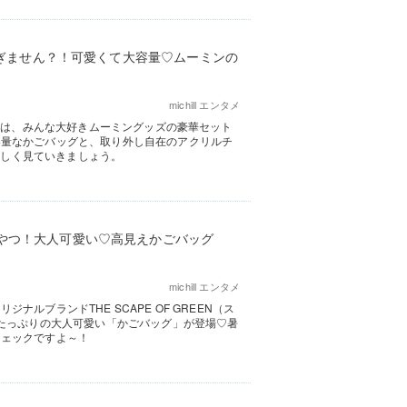
華すぎません？！可愛くて大容量♡ムーミンの
michill エンタメ
月号は、みんな大好きムーミングッズの豪華セット
容量なかごバッグと、取り外し自在のアクリルチ
、詳しく見ていきましょう。
やつ！大人可愛い♡高見えかごバッグ
michill エンタメ
ルブランドTHE SCAPE OF GREEN（ス
感たっぷりの大人可愛い「かごバッグ」が登場♡暑
チェックですよ～！