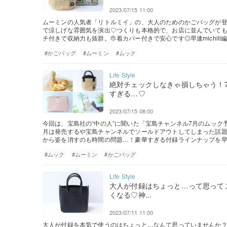
2023/07/15 11:00
ムーミンの人気者「リトルミイ」の、大人のためのかごバッグが
で涼しげな雰囲気を演出♡つくりも本格的で、お店に並んでいて
チ付きで収納力も抜群。巾着カバー付きで安心です◎早速michil
#かごバッグ
#ムーミン
#ムック
絶対チェックしなきゃ損しちゃう！
すぎる…♡
2023/07/15 08:00
今回は、宝島社の“中の人”に聞いた「宝島チャンネル7月のムック予約
月は発売するや宝島チャンネルでソールドアウトしてしまった話
から姿を消すのも時間の問題…！豪華すぎる付録ラインナップを早
#ムック
#ムーミン
#かごバッグ
大人が付録はちょっと…って思って
くなる♡神...
2023/07/11 11:00
大人が付録を本気で使うのはちょっと…なんて思っていませんか