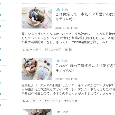
これ付録って…本気！？可愛いのに
キティのか...
2026/07/13 11:00
夏になると持ちたくなるかごバッグ。宝島社から、こんがり日焼
したスペシャルなかごバッグ付録が登場♪見た目はもちろん、収納
の夏大活躍間違いなし。さっそく、michill編集部が詳しいレビュ
#ハローキティ
#かごバッグ
#付録
これが付録って凄すぎ…！可愛すぎ
キティのか...
2026/07/03 11:00
宝島社より、大人気の日焼けしたハローキティのかごバッグが付
ィが施された本誌限定デザインで、シーズンムードたっぷりに♡
争奪戦不可避なので、今すぐのチェックがおすすめです。さっそくmi
#ハローキティ
#かごバッグ
#サンリオ