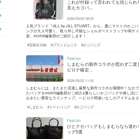
これが付録って言われても信じられ
見えカゴバ...
2026/05/25 08:00
人気ブランド『JILL by JILL STUART』から、夏にマスト
ングが大人可愛く、取り外し可能なショルダーストラップや両サ
派。michill編集部がご紹介します！
#宝島社付録
#ブランドムック
#かごバッグ
しまむらの新作コラボが思わず二度
ビロテ確定...
2026/05/22 11:00
しまむらには、またまた見逃し厳禁な新作コラボが展開中！なか
たバッグをmichill編集部がご紹介♪夏らしいかごバッグや推し
おきたい豊富なラインナップ。ヘビロテ間違いなしのアイテムを
#しまむら
#トートバッグ
#かごバッグ
ひとクセバッグもしまむらなら迷わ
ッグ5選