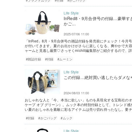
#ブランドムック
#付録
#かごバッグ
InRed8・9月合併号の付録…豪
かご...
2025/07/06 11:00
「InRed」8月・9月合併号の雑誌付録を発売前にチェック！今
が付いてきます。夏のお出かけがさらに楽しくなる、爽やかで大
ャームと見逃し厳禁♡さっそくmichill編集部がご紹介するので
#雑誌付録
#付録
#ムーミン
この付録…絶対買い逃したらダメな
2024/08/03 11:00
おしゃれな人と「今、本当に欲しい」ものを具現化する宝島社のオリジナ
ケープ オブ グリーン）。ムック本の特別付録として、トレンド
い夏のおしゃれを素敵に彩るアイテムは売り切れ待ったなし。要
#付録
#かごバッグ
#ムック