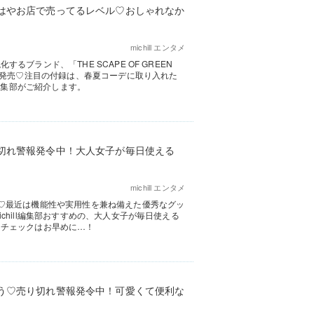
はやお店で売ってるレベル♡おしゃれなか
michill エンタメ
ランド、「THE SCAPE OF GREEN
を発売♡注目の付録は、春夏コーデに取り入れた
l編集部がご紹介します。
切れ警報発令中！大人女子が毎日使える
michill エンタメ
♡最近は機能性や実用性を兼ね備えた優秀なグッ
hill編集部おすすめの、大人女子が毎日使える
、チェックはお早めに…！
う♡売り切れ警報発令中！可愛くて便利な