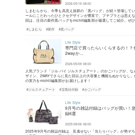
2026/05/19 08:00
しまむらから、今季も高見え抜群の「黒バッグ」が続々登場して
ールにこだわったひとクセデザインが豊富で、プチプラとは思え
回は、注目の新作黒バッグをmichill編集部が厳選してご紹介。
#しまむら
#新作
#黒バッグ
専門店で買ったらいくらするの！？
2wayか...
2026/05/09 08:00
人気ブランド「ジル バイ ジルスチュアート」のかごバッグが、
ザイン、2WAYでさらに見た目以上の大容量と機能もぬかりなし
の実力をmichill編集部がお届けします！
#ジルスチュアート
#宝島社付録
#かごバッグ
9月号の雑誌付録はバッグが買い！急
録6選
2025/09/06 08:00
2025年9月号の雑誌付録は、見逃せない「当たりバッグ」が勢ぞ