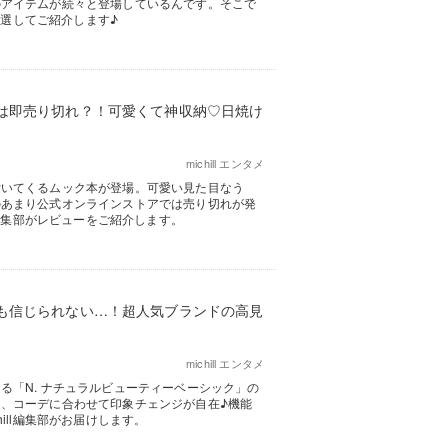
のアイテムが続々と登場しているんです。そこで
厳選してご紹介します♪
は即売り切れ？！可愛くて神収納♡日焼け
michill エンタメ
付いてくるムック本が登場。可愛い見た目なう
のあまり公式オンラインストアでは売り切れが発
l編集部がレビューをご紹介します。
も信じられない…！超人気ブランドの高見
michill エンタメ
る「N. ナチュラルビューティーベーシック」の
、コーデに合わせて印象チェンジが自在♪機能
ill編集部がお届けします。