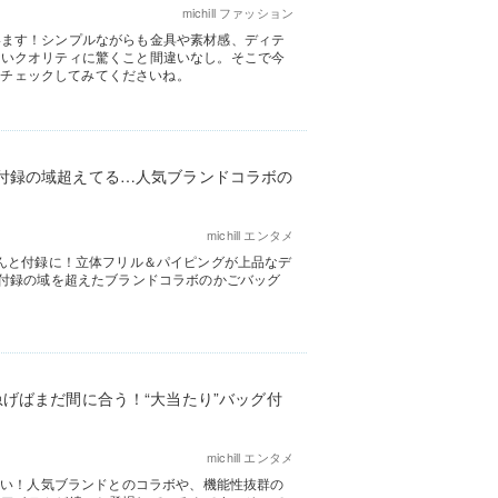
michill ファッション
います！シンプルながらも金具や素材感、ディテ
ないクオリティに驚くこと間違いなし。そこで今
ぜひチェックしてみてくださいね。
付録の域超えてる…人気ブランドコラボの
michill エンタメ
なんと付録に！立体フリル＆パイピングが上品なデ
。付録の域を超えたブランドコラボのかごバッグ
げばまだ間に合う！“大当たり”バッグ付
michill エンタメ
ろい！人気ブランドとのコラボや、機能性抜群の