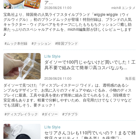
ア...
2026/06/26 11:00
michill エンタメ
宝島社より、韓国発の人気ライフスタイルブランド「wiggle wiggle（ウィ
グルウィグル）」初のブランドムックが登場！特別付録は、ブランドの人気
キャラクター・ウィグルベアをモチーフにしたもちもちクッション♡癒し効
果たっぷりのスペシャルアイテムを、michill編集部が詳しくレビューします
♪
#ムック本付録
#クッション
#韓国ブランド
ダイソーで100円じゃないけど買いでした！工
具不要で組み立て簡単♡高コスパなぷち...
2026/06/26 11:00
海原藍
ダイソーで見つけた『ディスプレイステージ ワイド』は、透明感のあるシ
ンプルなデザインで、お気に入りのフィギュアやぬいぐるみ、小物のディス
プレイに最適。工具や金具を使わず簡単に組み立てられるうえ、3段構造で
安定感もあります。軽量で分解しやすいため、自宅用だけでなくフリマなど
でも活躍しそう。要チェック！
#ディスプレイラック
#ダイソー
#プチプラ
セリアさんコレも110円でいいの？！まるで雑
貨店クオリティ！「飾る楽しさ倍増♡」...