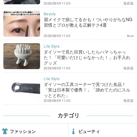
2026/08/09 11:00
海原藍
眉メイクで損してるかも！ついやりがちなNG
習慣とプロが教える正解テク4選
2026/08/09 11:00
Ikue
ダイソーで見た目買いしたらハマっちゃっ
た！「可愛いだけじゃなかった！」お手入れ
グッズ
2026/08/09 11:00
海原藍
ダイソーの工具コーナーで見つけた名品！
「実は日本製で優秀！」「諦めてたのにスル
ッととれた」
2026/08/09 11:00
海原藍
カテゴリ
ファッション
ビューティ