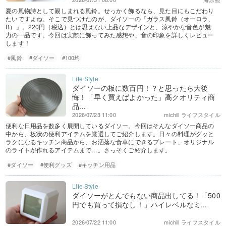
夏の風物詩として親しまれる風鈴。せっかく飾るなら、見た目にもこだわり
たいですよね。そこで見つけたのが、ダイソーの『ガラス風鈴（オーロラ、
B）』。220円（税込）とは思えない上品なデザインと、涼やかな音色が魅
力の一品です。今回は実際に飾ってみた感想や、音の印象を詳しくレビュー
します！
#風鈴
#ダイソー
#100均
ダイソーの板に数百円！？と思ったら大後
悔！「早く買えばよかった」高クオリティ商
品...
2026/07/23 11:00
michill ライフスタイル
便利な日用品を数多く展開しているダイソー。今回はそんなダイソー商品の
中から、板状の便利アイテムを厳選してご紹介します。日々の料理がグッと
ラクになるキッチン商品から、お洒落な食卓にできるプレート、オリジナル
のライトが作れるアイテムまで…。さっそくご紹介します。
#ダイソー
#便利グッズ
#キッチン用品
ダイソーがとんでもない商品出してる！「500
円でも買って損なし！」ハイレベルなミ...
2026/07/22 11:00
michill ライフスタイル