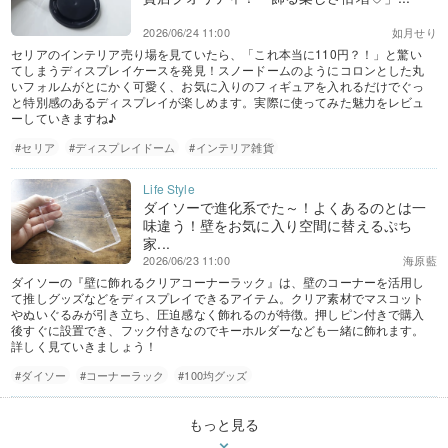
2026/06/24 11:00
如月せり
セリアのインテリア売り場を見ていたら、「これ本当に110円？！」と驚い
てしまうディスプレイケースを発見！スノードームのようにコロンとした丸
いフォルムがとにかく可愛く、お気に入りのフィギュアを入れるだけでぐっ
と特別感のあるディスプレイが楽しめます。実際に使ってみた魅力をレビュ
ーしていきますね♪
#セリア
#ディスプレイドーム
#インテリア雑貨
ダイソーで進化系でた～！よくあるのとは一
味違う！壁をお気に入り空間に替えるぷち
家...
2026/06/23 11:00
海原藍
ダイソーの『壁に飾れるクリアコーナーラック』は、壁のコーナーを活用し
て推しグッズなどをディスプレイできるアイテム。クリア素材でマスコット
やぬいぐるみが引き立ち、圧迫感なく飾れるのが特徴。押しピン付きで購入
後すぐに設置でき、フック付きなのでキーホルダーなども一緒に飾れます。
詳しく見ていきましょう！
#ダイソー
#コーナーラック
#100均グッズ
もっと見る