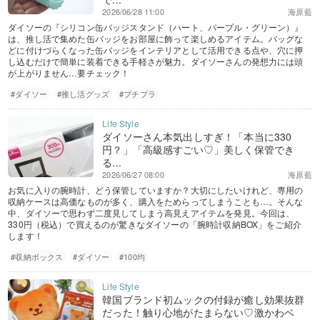
2026/06/28 11:00
海原藍
ダイソーの『シリコン缶バッジスタンド（ハート、パープル・グリーン）』
は、推し活で集めた缶バッジをお部屋に飾って楽しめるアイテム。バッグな
どに付けづらくなった缶バッジをインテリアとして活用できる点や、穴に押
し込むだけで簡単に装着できる手軽さが魅力。ダイソーさんの発想力には頭
が上がりません…要チェック！
#ダイソー
#推し活グッズ
#プチプラ
ダイソーさん本気出しすぎ！「本当に330
円？」「高級感すごい♡」美しく保管でき
る...
2026/06/27 08:00
海原藍
お気に入りの腕時計、どう保管していますか？大切にしたいけれど、専用の
収納ケースは高価なものが多く、購入をためらってしまうことも…。そんな
中、ダイソーで思わず二度見してしまう高見えアイテムを発見。今回は、
330円（税込）で買えるのが驚きなダイソーの「腕時計収納BOX」をご紹介
します！
#収納ボックス
#ダイソー
#100均
韓国ブランド初ムックの付録が癒し効果抜群
だった！触り心地がたまらない♡激かわベ