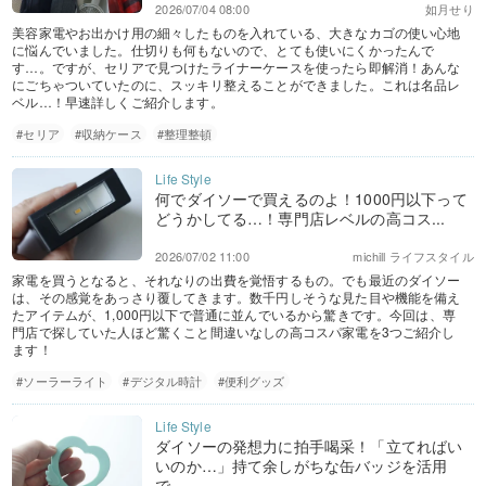
2026/07/04 08:00
如月せり
美容家電やお出かけ用の細々したものを入れている、大きなカゴの使い心地
に悩んでいました。仕切りも何もないので、とても使いにくかったんで
す…。ですが、セリアで見つけたライナーケースを使ったら即解消！あんな
にごちゃついていたのに、スッキリ整えることができました。これは名品レ
ベル…！早速詳しくご紹介します。
#セリア
#収納ケース
#整理整頓
何でダイソーで買えるのよ！1000円以下って
どうかしてる…！専門店レベルの高コス...
2026/07/02 11:00
michill ライフスタイル
家電を買うとなると、それなりの出費を覚悟するもの。でも最近のダイソー
は、その感覚をあっさり覆してきます。数千円しそうな見た目や機能を備え
たアイテムが、1,000円以下で普通に並んでいるから驚きです。今回は、専
門店で探していた人ほど驚くこと間違いなしの高コスパ家電を3つご紹介し
ます！
#ソーラーライト
#デジタル時計
#便利グッズ
ダイソーの発想力に拍手喝采！「立てればい
いのか…」持て余しがちな缶バッジを活用
で...