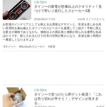
ダイソーの家電が想像以上のクオリティ！見
つけて即レジ直行したスピーカー3選
2026/08/04 11:00
michill ライフスタイル
お部屋のインテリアとしても映えるお洒落なデザインと、音楽を楽しめる高
い実用性を兼ね備えたダイソーのスピーカーを厳選してご紹介！手軽に買え
る驚きの価格でありながら、価格以上の満足感と感動が得られる優秀な名品
ばかりです。取り入れるだけで日常の空間が豊かになり、音楽を聴く時間が
一層楽しくなりますよ♪
#ダイソー
#Bluetoothスピーカー
#家電
ダイソーで見つけたら即ゲット推奨！「これ
は売り切れが早そう！」デザインが良すぎ
る...
2026/07/31 08:00
海原藍