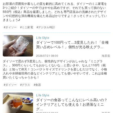
お部屋の雰囲気や暮らしの質を劇的に高めてくれる、ダイソーのミニ家電を
3つご紹介！ダイソーの中ではややお高めですが、それでも買って損のない
550円（税込）商品を厳選しました。どれも専門店並みの洗練されたデザイ
ンや幻想的な演出機能を備えた名品ばかりですよ！さっそくチェックしてい
きましょう♪
#ダイソー
#ミニ家電
#デジタル時計
ダイソーで100円って…3度見したわ！「全種
買い占めレベル！」個性が光る映えグラ...
2026/07/21 08:00
海原藍
ダイソーで思わず3度見した、個性的なデザインがおしゃれな『ミニグラ
ス』。300円くらいしてもおかしくないな…と思いきや、なんと110円（税
込）と知って仰天！コンパクトサイズでドリンクを楽しむだけでなく、小物
入れや水耕栽培用の器などインテリアとしても使いやすいです。これは全種
買いたくなっちゃうかも！
#ダイソー
#グラス
#食器
ダイソーの食器ってこんなにレベル高いの？
インテリアとしても使える！お洒落なミニ
グ...