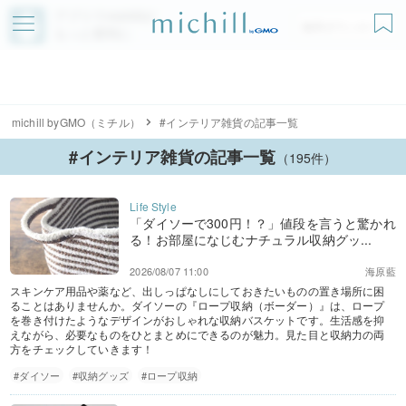
アプリでmichillが
無料ダウンロード
もっと便利に
michill byGMO（ミチル）
#インテリア雑貨の記事一覧
#インテリア雑貨の記事一覧
（195件）
「ダイソーで300円！？」値段を言うと驚かれ
る！お部屋になじむナチュラル収納グッ...
2026/08/07 11:00
海原藍
スキンケア用品や薬など、出しっぱなしにしておきたいものの置き場所に困
ることはありませんか。ダイソーの『ロープ収納（ボーダー）』は、ロープ
を巻き付けたようなデザインがおしゃれな収納バスケットです。生活感を抑
えながら、必要なものをひとまとめにできるのが魅力。見た目と収納力の両
方をチェックしていきます！
#ダイソー
#収納グッズ
#ロープ収納