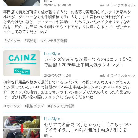
2026/07/10 08:00
michill ライフスタイル
専門店で買えば何倍も値が張りそうな、お洒落で実用的なインテリア家具や
小物が、ダイソーならお手頃価格で手に入ります！言われなければダイソー
と気付けないほど、ディテールや質感にこだわり抜いたハイクオリティな名
品をご紹介。お部屋での時間やアウトドアがより快適になるので、ぜひチェ
ックしてみてくださいね♪
#ダイソー
#高見え
#インテリア雑貨
カインズでみんなが買ってるのはコレ！SNS
で話題！2026年上半期人気ランキング...
2026/07/07 11:00
michill ライフスタイル
便利な日用品を数多く展開しているカインズ。今回はそんなカインズでみん
なが買っている、SNSで話題の2026年上半期人気ランキングBEST3をご紹
介！カインズの店舗、およびオンラインショップで人気の高かった商品なの
で、ぜひお買い物の際にチェックしてみてくださいね！
#カインズ
#収納グッズ
#インテリア雑貨
セリアで名品見つけちゃった！「ごちゃつい
てイライラ…」から即開放！融通が利く柔
軟...