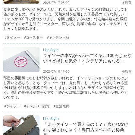
2026/07/17 08:00
海原藍
食卓に少し華やかさを添えたいけれど、凝ったデザインの雑貨はどうしても
値が張るもの。ダイソーでは、天然素材を使用した工芸品のような美しいア
イテムが100円で見つかります。今回ご紹介するのは、竹を編み込んだ繊細
なデザインが目を引くコースター。涼しげな質感で食卓にもインテリアにも
しっくり馴染みます。
#ダイソー
#コースター
#キッチン用品
ダイソーの本気が伝わってくる…100円じゃな
いけど得した気分！インテリアにもなる...
2026/07/10 11:00
海原藍
部屋の雰囲気になじむ時計が欲しいけれど、インテリアショップのものは少
し高いと感じることも。ダイソーでは、見た目にもこだわりを感じられる壁
掛け時計が手頃な価格で見つかります。秒針のないデザインで静音性が高
く、時計の動作音が苦手な方や、静かな環境に設置したい場合にも使いやす
いですよ。
#ダイソー
#インテリア雑貨
#生活雑貨
「えっダイソーで買えるの！？」言われなけ
れば騙されちゃう！専門店レベルのお得商
品...