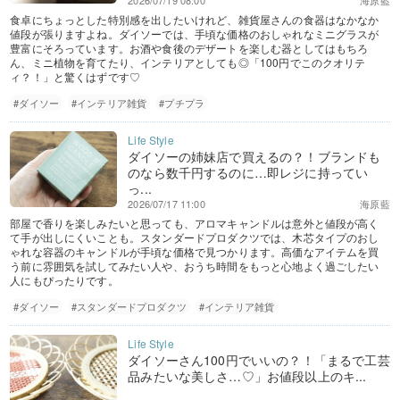
2026/07/19 08:00
海原藍
食卓にちょっとした特別感を出したいけれど、雑貨屋さんの食器はなかなか
値段が張りますよね。ダイソーでは、手頃な価格のおしゃれなミニグラスが
豊富にそろっています。お酒や食後のデザートを楽しむ器としてはもちろ
ん、ミニ植物を育てたり、インテリアとしても◎「100円でこのクオリテ
ィ？！」と驚くはずです♡
#ダイソー
#インテリア雑貨
#プチプラ
ダイソーの姉妹店で買えるの？！ブランドも
のなら数千円するのに…即レジに持ってい
っ...
2026/07/17 11:00
海原藍
部屋で香りを楽しみたいと思っても、アロマキャンドルは意外と値段が高く
て手が出しにくいことも。スタンダードプロダクツでは、木芯タイプのおし
ゃれな容器のキャンドルが手頃な価格で見つかります。高価なアイテムを買
う前に雰囲気を試してみたい人や、おうち時間をもっと心地よく過ごしたい
人にもぴったりです。
#ダイソー
#スタンダードプロダクツ
#インテリア雑貨
ダイソーさん100円でいいの？！「まるで工芸
品みたいな美しさ…♡」お値段以上のキ...