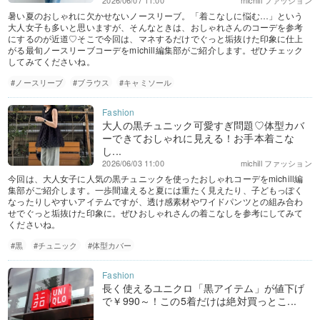
2026/06/07 11:00
michill ファッション
暑い夏のおしゃれに欠かせないノースリーブ。「着こなしに悩む…」という
大人女子も多いと思いますが、そんなときは、おしゃれさんのコーデを参考
にするのが近道♡そこで今回は、マネするだけでぐっと垢抜けた印象に仕上
がる最旬ノースリーブコーデをmichill編集部がご紹介します。ぜひチェック
してみてくださいね。
#ノースリーブ
#ブラウス
#キャミソール
大人の黒チュニック可愛すぎ問題♡体型カバ
ーできておしゃれに見える！お手本着こな
し...
2026/06/03 11:00
michill ファッション
今回は、大人女子に人気の黒チュニックを使ったおしゃれコーデをmichill編
集部がご紹介します。一歩間違えると夏には重たく見えたり、子どもっぽく
なったりしやすいアイテムですが、透け感素材やワイドパンツとの組み合わ
せでぐっと垢抜けた印象に。ぜひおしゃれさんの着こなしを参考にしてみて
くださいね。
#黒
#チュニック
#体型カバー
長く使えるユニクロ「黒アイテム」が値下げ
で￥990～！この5着だけは絶対買っとこ...