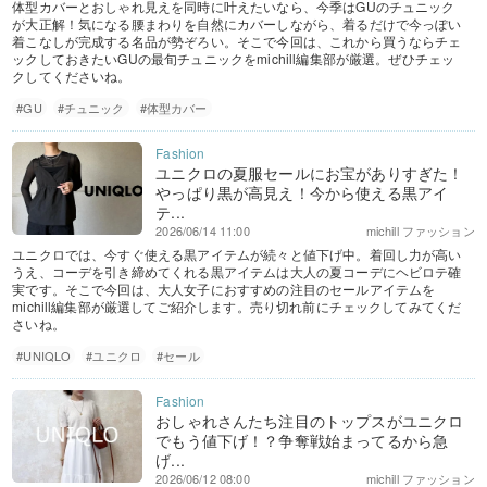
体型カバーとおしゃれ見えを同時に叶えたいなら、今季はGUのチュニック
が大正解！気になる腰まわりを自然にカバーしながら、着るだけで今っぽい
着こなしが完成する名品が勢ぞろい。そこで今回は、これから買うならチェ
ックしておきたいGUの最旬チュニックをmichill編集部が厳選。ぜひチェッ
クしてくださいね。
#GU
#チュニック
#体型カバー
ユニクロの夏服セールにお宝がありすぎた！
やっぱり黒が高見え！今から使える黒アイ
テ...
2026/06/14 11:00
michill ファッション
ユニクロでは、今すぐ使える黒アイテムが続々と値下げ中。着回し力が高い
うえ、コーデを引き締めてくれる黒アイテムは大人の夏コーデにヘビロテ確
実です。そこで今回は、大人女子におすすめの注目のセールアイテムを
michill編集部が厳選してご紹介します。売り切れ前にチェックしてみてくだ
さいね。
#UNIQLO
#ユニクロ
#セール
おしゃれさんたち注目のトップスがユニクロ
でもう値下げ！？争奪戦始まってるから急
げ...
2026/06/12 08:00
michill ファッション