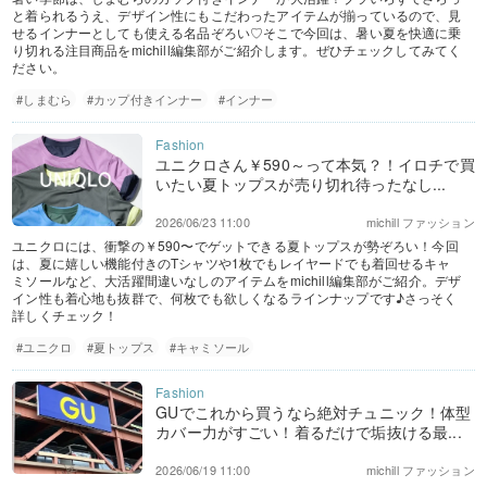
と着られるうえ、デザイン性にもこだわったアイテムが揃っているので、見
せるインナーとしても使える名品ぞろい♡そこで今回は、暑い夏を快適に乗
り切れる注目商品をmichill編集部がご紹介します。ぜひチェックしてみてく
ださい。
#しまむら
#カップ付きインナー
#インナー
ユニクロさん￥590～って本気？！イロチで買
いたい夏トップスが売り切れ待ったなし...
2026/06/23 11:00
michill ファッション
ユニクロには、衝撃の￥590〜でゲットできる夏トップスが勢ぞろい！今回
は、夏に嬉しい機能付きのTシャツや1枚でもレイヤードでも着回せるキャ
ミソールなど、大活躍間違いなしのアイテムをmichill編集部がご紹介。デザ
イン性も着心地も抜群で、何枚でも欲しくなるラインナップです♪さっそく
詳しくチェック！
#ユニクロ
#夏トップス
#キャミソール
GUでこれから買うなら絶対チュニック！体型
カバー力がすごい！着るだけで垢抜ける最...
2026/06/19 11:00
michill ファッション