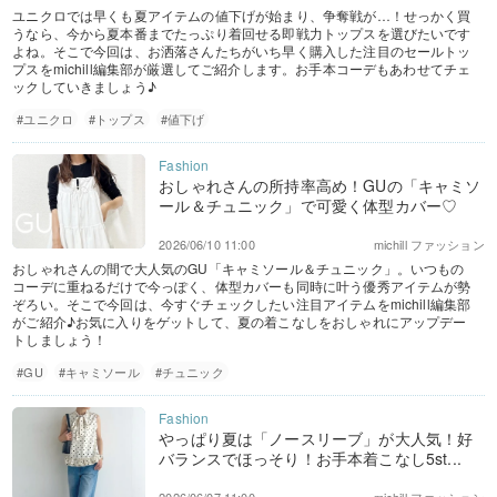
ユニクロでは早くも夏アイテムの値下げが始まり、争奪戦が…！せっかく買
うなら、今から夏本番までたっぷり着回せる即戦力トップスを選びたいです
よね。そこで今回は、お洒落さんたちがいち早く購入した注目のセールトッ
プスをmichill編集部が厳選してご紹介します。お手本コーデもあわせてチェ
ックしていきましょう♪
#ユニクロ
#トップス
#値下げ
おしゃれさんの所持率高め！GUの「キャミソ
ール＆チュニック」で可愛く体型カバー♡
2026/06/10 11:00
michill ファッション
おしゃれさんの間で大人気のGU「キャミソール＆チュニック」。いつもの
コーデに重ねるだけで今っぽく、体型カバーも同時に叶う優秀アイテムが勢
ぞろい。そこで今回は、今すぐチェックしたい注目アイテムをmichill編集部
がご紹介♪お気に入りをゲットして、夏の着こなしをおしゃれにアップデー
トしましょう！
#GU
#キャミソール
#チュニック
やっぱり夏は「ノースリーブ」が大人気！好
バランスでほっそり！お手本着こなし5st...