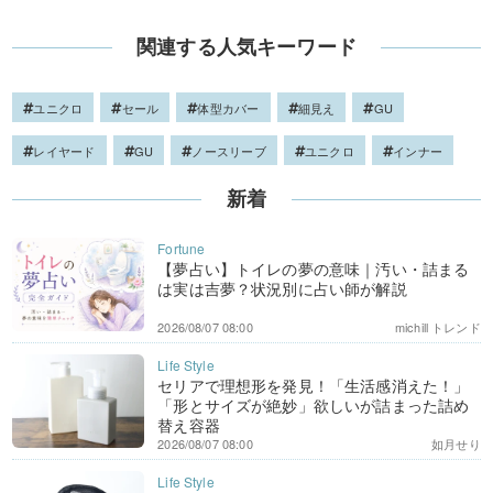
関連する人気キーワード
ユニクロ
セール
体型カバー
細見え
GU
レイヤード
GU
ノースリーブ
ユニクロ
インナー
新着
【夢占い】トイレの夢の意味｜汚い・詰まる
は実は吉夢？状況別に占い師が解説
2026/08/07 08:00
michill トレンド
セリアで理想形を発見！「生活感消えた！」
「形とサイズが絶妙」欲しいが詰まった詰め
替え容器
2026/08/07 08:00
如月せり