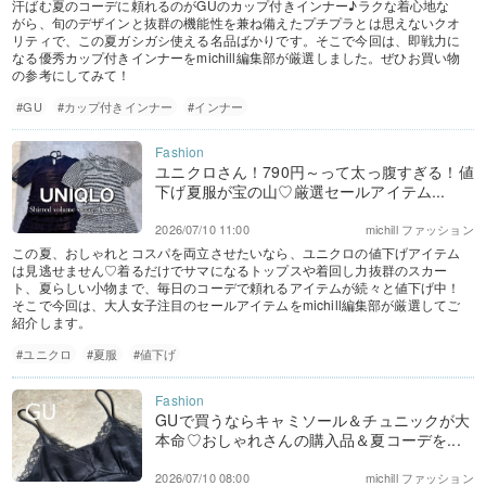
汗ばむ夏のコーデに頼れるのがGUのカップ付きインナー♪ラクな着心地な
がら、旬のデザインと抜群の機能性を兼ね備えたプチプラとは思えないクオ
リティで、この夏ガシガシ使える名品ばかりです。そこで今回は、即戦力に
なる優秀カップ付きインナーをmichill編集部が厳選しました。ぜひお買い物
の参考にしてみて！
#GU
#カップ付きインナー
#インナー
ユニクロさん！790円～って太っ腹すぎる！値
下げ夏服が宝の山♡厳選セールアイテム...
2026/07/10 11:00
michill ファッション
この夏、おしゃれとコスパを両立させたいなら、ユニクロの値下げアイテム
は見逃せません♡着るだけでサマになるトップスや着回し力抜群のスカー
ト、夏らしい小物まで、毎日のコーデで頼れるアイテムが続々と値下げ中！
そこで今回は、大人女子注目のセールアイテムをmichill編集部が厳選してご
紹介します。
#ユニクロ
#夏服
#値下げ
GUで買うならキャミソール＆チュニックが大
本命♡おしゃれさんの購入品＆夏コーデを...
2026/07/10 08:00
michill ファッション