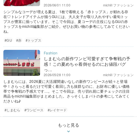
2026/06/01 11:00
michill ファッション
シンプルなコーデが増える夏は、1枚で着映える「赤トップス」が頼れる存
在♡トレンドアイテムが揃うGUには、大人女子が取り入れやすい最旬トッ
プスが豊富に揃っています。そこで今回は、夏コーデの主役になるGUの赤
トップスをmichill編集部がご紹介。ぜひお買い物の参考にしてみてください
ね。
#GU
#赤
#トップス
しまむらの新作ワンピ可愛すぎて争奪戦の予
感！この夏めちゃ着倒せるのにお値段バグ
っ...
2026/05/28 11:00
michill ファッション
しまむらには、2026夏に大活躍間違いなしの新作ワンピースが続々と登場
中！さらっと着るだけで可愛く着回し力も抜群なのに、お財布に優しい価格
帯で争奪戦の予感大です…。そこで今回は、売り切れ前に要チェックの注目
商品をmichill編集部がまとめました。さっそくしまパトの参考にしてみてく
ださいね♪
#しまむら
#ワンピース
#レイヤード
もっと見る