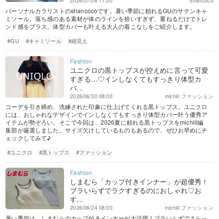
2026/07/06 11:00
shancoco
パーソナルカラリストのshancocoです。暑い季節に頼れるGUのサテンキャ
ミソール。落ち感のある素材が体のラインを拾いすぎず、重ねるだけでトレ
ンド感をプラス。体型カバーも叶える大人の着こなしをご紹介します。
#GU
#キャミソール
#細見え
ユニクロの黒トップスが控えめに言って可愛
すぎる…♡インしなくてもすっきり体型カ
バ...
2026/06/30 08:00
michill ファッション
コーデを引き締め、洗練された印象に仕上げてくれる黒トップス。ユニクロ
には、おしゃれなデザインでインしなくてもすっきり体型カバー叶う優秀ア
イテムが勢ぞろい。そこで今回は、2026夏に頼れる黒トップスをmichill編
集部が厳選しました。サイズ欠けしているものもあるので、ぜひお早めにチ
ェックしてみて♪
#ユニクロ
#黒トップス
#ファッション
しまむら「カップ付きインナー」が超優秀！
ブラいらずでラクすぎるのにおしゃれ♡お
す...
2026/06/24 08:00
michill ファッション
暑い季節は、しまむらのカップ付きインナーが大活躍！ブラいらずでさらっ