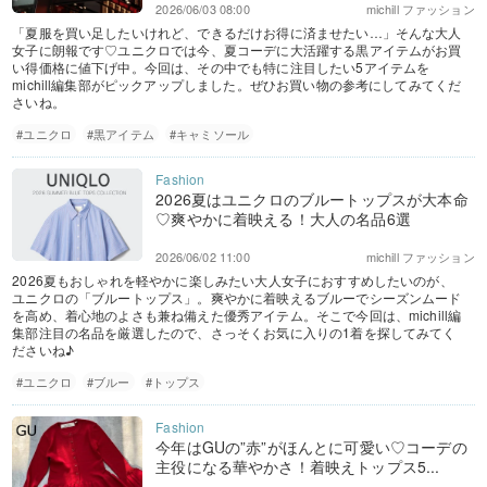
2026/06/03 08:00
michill ファッション
「夏服を買い足したいけれど、できるだけお得に済ませたい…」そんな大人
女子に朗報です♡ユニクロでは今、夏コーデに大活躍する黒アイテムがお買
い得価格に値下げ中。今回は、その中でも特に注目したい5アイテムを
michill編集部がピックアップしました。ぜひお買い物の参考にしてみてくだ
さいね。
#ユニクロ
#黒アイテム
#キャミソール
2026夏はユニクロのブルートップスが大本命
♡爽やかに着映える！大人の名品6選
2026/06/02 11:00
michill ファッション
2026夏もおしゃれを軽やかに楽しみたい大人女子におすすめしたいのが、
ユニクロの「ブルートップス」。爽やかに着映えるブルーでシーズンムード
を高め、着心地のよさも兼ね備えた優秀アイテム。そこで今回は、michill編
集部注目の名品を厳選したので、さっそくお気に入りの1着を探してみてく
ださいね♪
#ユニクロ
#ブルー
#トップス
今年はGUの”赤”がほんとに可愛い♡コーデの
主役になる華やかさ！着映えトップス5...