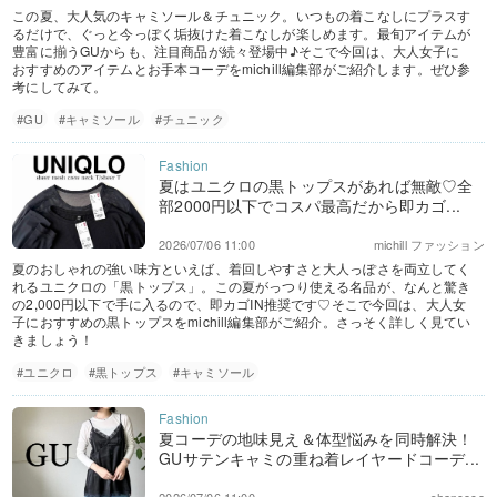
この夏、大人気のキャミソール＆チュニック。いつもの着こなしにプラスす
るだけで、ぐっと今っぽく垢抜けた着こなしが楽しめます。最旬アイテムが
豊富に揃うGUからも、注目商品が続々登場中♪そこで今回は、大人女子に
おすすめのアイテムとお手本コーデをmichill編集部がご紹介します。ぜひ参
考にしてみて。
#GU
#キャミソール
#チュニック
夏はユニクロの黒トップスがあれば無敵♡全
部2000円以下でコスパ最高だから即カゴ...
2026/07/06 11:00
michill ファッション
夏のおしゃれの強い味方といえば、着回しやすさと大人っぽさを両立してく
れるユニクロの「黒トップス」。この夏がっつり使える名品が、なんと驚き
の2,000円以下で手に入るので、即カゴIN推奨です♡そこで今回は、大人女
子におすすめの黒トップスをmichill編集部がご紹介。さっそく詳しく見てい
きましょう！
#ユニクロ
#黒トップス
#キャミソール
夏コーデの地味見え＆体型悩みを同時解決！
GUサテンキャミの重ね着レイヤードコーデ...