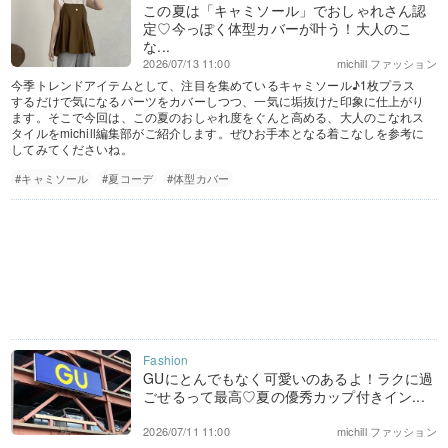
この夏は「キャミソール」でおしゃれさん認
定♡今っぽく体型カバーが叶う！大人のこ
な...
2026/07/13 11:00
michill ファッション
今季トレンドアイテムとして、注目を集めているキャミソール♪1枚プラス
するだけで気になるパーツをカバーしつつ、一気に垢抜けた印象に仕上がり
ます。そこで今回は、この夏のおしゃれ度をぐんと高める、大人のこなれス
タイルをmichill編集部がご紹介します。ぜひお手本となる着こなしを参考に
してみてくださいね。
#キャミソール
#夏コーデ
#体型カバー
GUにとんでもなく可愛いのあるよ！ラクに過
ごせるって最高♡夏の優秀カップ付きイン...
2026/07/11 11:00
michill ファッション