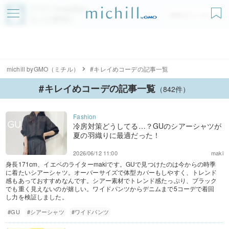
アプリでmichillが
無料ダウンロード
もっと便利に
michill byGMO（ミチル）
#キレイめコーデの記事一覧
#キレイめコーデの記事一覧
（842件）
冷房対策どうしてる…？GUのシアーシャツが
夏の羽織りに最適だった！
2026/06/12 11:00
maki
身長171cm、イエベのライターmakiです。GUで見つけたのは今からの時季
に着たいシアーシャツ。オーバーサイズで体型カバーもしやすく、トレンド
感もあっておすすめなんです。シアー素材でトレンド感たっぷり、ブラック
でも重く見えないのが嬉しい。ワイドパンツからデニムまで5コーデで着回
し力を検証しました。
#GU
#シアーシャツ
#ワイドパンツ