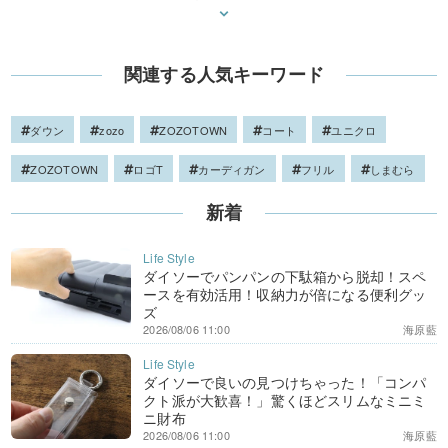
関連する人気キーワード
ダウン
zozo
ZOZOTOWN
コート
ユニクロ
ZOZOTOWN
ロゴT
カーディガン
フリル
しまむら
新着
ダイソーでパンパンの下駄箱から脱却！スペ
ースを有効活用！収納力が倍になる便利グッ
ズ
2026/08/06 11:00
海原藍
ダイソーで良いの見つけちゃった！「コンパ
クト派が大歓喜！」驚くほどスリムなミニミ
ニ財布
2026/08/06 11:00
海原藍