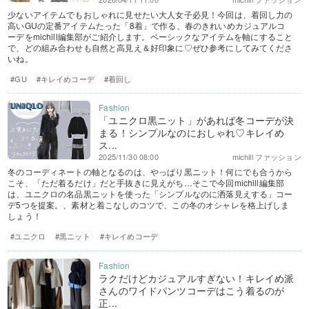
少ないアイテムでもおしゃれに見せたい大人女子必見！今回は、着回し力の
高いGUの定番アイテムたった「8着」で作る、春のきれいめカジュアルコ
ーデをmichill編集部がご紹介します。ベーシックなアイテムを軸にすること
で、どの組み合わせも自然と高見え＆好印象に♡ぜひ参考にしてみてくださ
いね。
#GU
#キレイめコーデ
#着回し
「ユニクロ黒ニット」があれば冬コーデが決
まる！シンプルなのにおしゃれ♡キレイめ
ス...
2025/11/30 08:00
michill ファッション
冬のコーディネートの軸となるのは、やっぱり黒ニット！何にでも合うから
こそ、「ただ着るだけ」だと手抜きに見えがち…そこで今回michill編集部
は、ユニクロの名品黒ニットを使った「シンプルなのに洒落見えする」コー
デ5つを提案。、素材と着こなしのコツで、この冬のオシャレを格上げしま
しょう！
#ユニクロ
#黒ニット
#キレイめコーデ
ラクだけどカジュアルすぎない！キレイめ派
さんのワイドパンツコーデはこう着るのが
正...