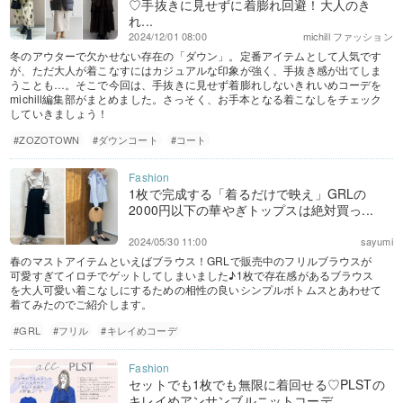
♡手抜きに見せずに着膨れ回避！大人のき
れ...
2024/12/01 08:00
michill ファッション
冬のアウターで欠かせない存在の「ダウン」。定番アイテムとして人気です
が、ただ大人が着こなすにはカジュアルな印象が強く、手抜き感が出てしま
うことも…。そこで今回は、手抜きに見せず着膨れしないきれいめコーデを
michill編集部がまとめました。さっそく、お手本となる着こなしをチェック
していきましょう！
#ZOZOTOWN
#ダウンコート
#コート
1枚で完成する「着るだけで映え」GRLの
2000円以下の華やぎトップスは絶対買っ...
2024/05/30 11:00
sayumi
春のマストアイテムといえばブラウス！GRLで販売中のフリルブラウスが
可愛すぎてイロチでゲットしてしまいました♪1枚で存在感があるブラウス
を大人可愛い着こなしにするための相性の良いシンプルボトムスとあわせて
着てみたのでご紹介します。
#GRL
#フリル
#キレイめコーデ
セットでも1枚でも無限に着回せる♡PLSTの
キレイめアンサンブルニットコーデ