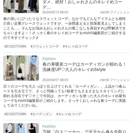
ダメ、絶対！おしゃれさんのキレイめコー
デ...
2024/03/13 08:00
michill ファッション
春の装いにぴったりなスウェットコーデ。なかでもどんなアイテムとも相性
の良い定番グレースウェットですが、一歩間違えると部屋着見えしてしまう
ことも…。そんなお悩みもおしゃれさんの着こなしを真似すれば即解決でき
ちゃいますよ～！さっそく春のキレイめコーデをmichill編集部がご紹介する
ので今すぐチェック♪
#ZOZOTOWN
#スウェットコーデ
#キレイめコーデ
春の寒暖差コーデはカーディガンが頼れる！
洗練度UP♡大人のキレイめ5style
2024/03/07 08:00
michill ファッション
日々のコーデを大人っぽく仕上げてくれる「カーディガン」。上品かつ春ム
ードを引き立てて、さっと羽織っても1枚着でもさまざまなスタイリングに
頼れる存在です♡そこで今回は、カーディガンを使った大人のキレイめ最旬
コーデをmichill編集部がご紹介します。さっそくおしゃれな春コーデに実践
してみてくださいね。
#ZOZOTOWN
#カーディガン
#キレイめコーデ
万能「白スニーカー」で足元から春を先取り