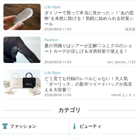
ダイソーで買って本当に良かった～！“あの恐
怖”を未然に防げる！気軽に始められる対策シ
ール
2026/08/06 11:00
海原藍
夏の羽織りはシアーが正解♡ユニクロのショ
ートカーデが涼しげ＆冷房対策で使える！
2026/08/06 11:00
emi_fashion_1122
どう見ても付録のレベルじゃない！大人気
「ダーリッチ」の新作ツイードバッグが高見
え＆大容量♡
2026/08/06 11:00
michill エンタメ
カテゴリ
ファッション
ビューティ