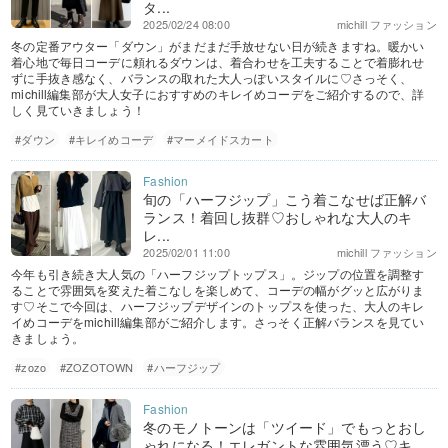
タ...
2025/02/24 08:00
michill ファッション
冬の定番アウター「ダウン」がまだまだ手放せない日が続きますね。暖かい
着心地で毎日コーデに頼れるダウンは、着合わせを工夫することで着膨れせ
ずに手抜き感なく、バランスの取れた大人っぽいスタイルに♡さっそく、
michill編集部が大人女子におすすめのキレイめコーデをご紹介するので、詳
しく見ていきましょう！
#ダウン
#キレイめコーデ
#マーメイドスカート
旬の「ハーフジップ」こう着こなせば正解バ
ランス！着回し抜群♡おしゃれな大人のキ
レ...
2025/02/01 11:00
michill ファッション
今年も引き続き大人気の「ハーフジップトップス」。ジップの位置を調整す
ることで雰囲気を変えた着こなしを楽しめて、コーデの幅がグッと広がりま
す♡そこで今回は、ハーフジップデザインのトップスを使った、大人のキレ
イめコーデをmichill編集部がご紹介します。さっそく正解バランスを見てい
きましょう。
#zozo
#ZOZOTOWN
#ハーフジップ
冬のモノトーンは「ツイード」でもっとおし
ゃれになる！エレガントな雰囲気漂う♡キ