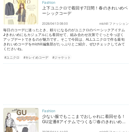
上下ユニクロで着回す7日間！春のきれいめベ
ーシックコーデ
2026/04/13 08:00
michill ファッション
毎日のコーデに迷ったとき、頼りになるのがユニクロのベーシックアイテム
♪きれいめにもカジュアルにも着回せて、組み合わせ次第でぐっと今っぽく
アップデートできるのが魅力です。そこで今回は、ALLユニクロで作る最旬
きれいめコーデをmichill編集部がたっぷりとご紹介。ぜひチェックしてみて
くださいね。
#ユニクロ
#キレイめコーデ
#ジャケット
少ない服でもここまでおしゃれに着回せる！
GU定番8アイテムでつくる♡春のきれいめ...
2026/04/11 11:00
michill ファッション