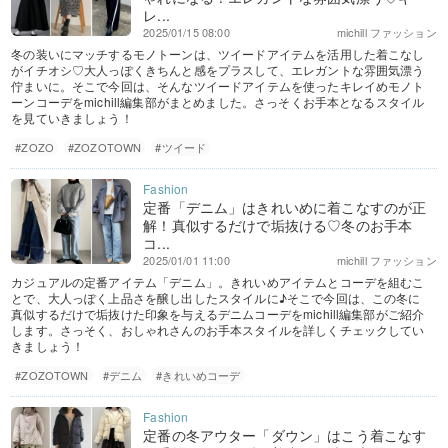
レ...
2025/01/15 08:00
michill ファッション
冬の装いにマッチするモノトーンは、ツイードアイテムを活用した着こなし
がイチオシ♡大人っぽくきちんと感をプラスして、エレガントな雰囲気漂う
佇まいに。そこで今回は、そんなツイードアイテムを使ったキレイめモノト
ーンコーデをmichill編集部がまとめました。さっそくお手本となるスタイル
を見ていきましょう！
#ZOZO
#ZOZOTOWN
#ツイード
定番「デニム」はきれいめに着こなすのが正
解！真似するだけで垢抜ける♡冬のお手本
コ...
2025/01/01 11:00
michill ファッション
カジュアルの定番アイテム「デニム」。きれいめアイテムとコーデを組むこ
とで、大人っぽく上品さを醸し出したスタイルに♪そこで今回は、この冬に
真似するだけで垢抜けた印象を与えるデニムコーデをmichill編集部がご紹介
します。さっそく、おしゃれさんのお手本スタイルを詳しくチェックしてい
きましょう！
#ZOZOTOWN
#デニム
#きれいめコーデ
定番の冬アウター「ダウン」はこう着こなす