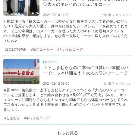
♡大人のキレイめカジュアルコーデ
2024/02/18 11:00
michill ファッション
万能に使える「白スニーカー」は軽やかな印象をプラスして春の装いにぴっ
たり！足元から大人可愛く、爽やかに魅せてシーズンムードを高めてくれま
す。そこで今回は、白スニーカーを使った大人のキレイめ最旬スタイルを
michill編集部がご紹介します。ぜひ春の先取りコーデに取り入れてみてくだ
さいね♪
#ZOZOTOWN
#白スニーカー
#キレイめコーデ
上下しまむらなのに本当に可愛い♡体型カバ
ーですっきり細見え！大人のワンツーコーデ
2024/02/12 08:00
michill ファッション
今回michill編集部は、上下しまむらアイテムでつくる「大人のワンツーコー
デ」をご提案します。どの組み合わせも￥5,000以下で完成するのに、オフ
ィスシーンに問題なくなじむキレイめな印象♡しかも体型カバーもしてくれ
てスタイルがよく見える！即実践可能な4つのスタイリングを早速見ていき
ましょう。
#しまむら
#キレイめコーデ
もっと見る