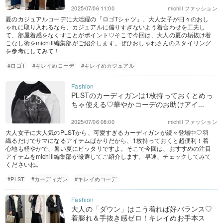
2025/07/06 11:00
michill ファッション
夏のカジュアルコーデに大活躍の「ロゴTシャツ」。大人女子が日々のおし
ゃれに取り入れるなら、カジュアルに偏りすぎないよう着合わせを工夫し
て、部屋着感をなくすことがポイント♡そこで今回は、大人の夏の垢抜け着
こなし術をmichill編集部がご紹介します。ぜひおしゃれさんのスタイリング
を参考にしてみて！
#ロゴT
#キレイめコーデ
#キレイめカジュアル
PLSTのカーディガンは1枚持っておくとめっ
ちゃ使える♡華やかコーデのお助けアイ...
2025/07/06 08:00
michill ファッション
大人女子に大人気のPLSTから、可愛すぎるカーディガンが続々登場中♡羽
織るだけでサマになるアイテムばかりだから、1枚持っておくと超便利！着
心地も軽やかで、暑い夏にピッタリですよ。そこで今回は、おすすめの注目
アイテムをmichill編集部が厳選してご紹介します。早速、チェックしてみて
くださいね。
#PLST
#カーディガン
#キレイめコーデ
大人の「ダウン」はこう着れば好バランス♡
着膨れ＆手抜き感ゼロ！キレイめお手本ス