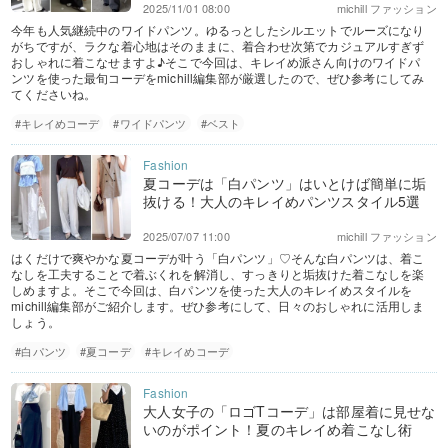
2025/11/01 08:00
michill ファッション
今年も人気継続中のワイドパンツ。ゆるっとしたシルエットでルーズになり
がちですが、ラクな着心地はそのままに、着合わせ次第でカジュアルすぎず
おしゃれに着こなせますよ♪そこで今回は、キレイめ派さん向けのワイドパ
ンツを使った最旬コーデをmichill編集部が厳選したので、ぜひ参考にしてみ
てくださいね。
#キレイめコーデ
#ワイドパンツ
#ベスト
夏コーデは「白パンツ」はいとけば簡単に垢
抜ける！大人のキレイめパンツスタイル5選
2025/07/07 11:00
michill ファッション
はくだけで爽やかな夏コーデが叶う「白パンツ」♡そんな白パンツは、着こ
なしを工夫することで着ぶくれを解消し、すっきりと垢抜けた着こなしを楽
しめますよ。そこで今回は、白パンツを使った大人のキレイめスタイルを
michill編集部がご紹介します。ぜひ参考にして、日々のおしゃれに活用しま
しょう。
#白パンツ
#夏コーデ
#キレイめコーデ
大人女子の「ロゴTコーデ」は部屋着に見せな
いのがポイント！夏のキレイめ着こなし術