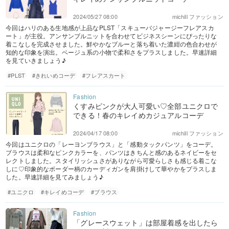
2024/05/27 08:00
michill ファッション
今回はハリのある生地感が上品なPLST「スキューバジャージーフレアスカ
ート」が主役。アンサンブルニットを合わせてビジネスシーンにぴったりな
着こなしを完成させました。鮮やかなブルーと落ち着いた濃紺の色合わせが
知的な印象を演出。ベージュ系の小物で柔和さをプラスしました。早速詳細
を見ていきましょう♪
#PLST
#きれいめコーデ
#フレアスカート
くすみピンクが大人可愛い♡全部ユニクロで
できる！春のキレイめカジュアルコーデ
2024/04/17 08:00
michill ファッション
今回はユニクロの「レーヨンブラウス」と「感動タックパンツ」をコーデ。
ブラウスは柔和なピンクカラーを、パンツはきちんと感のあるネイビーをセ
レクトしました。スタイリッシュさがありながら可愛らしさも感じる着こな
しに♡印象的なボーダー柄のカーディガンを肩掛けして華やかをプラスしま
した。早速詳細を見てみましょう♪
#ユニクロ
#キレイめコーデ
#ブラウス
「グレースウェット」は部屋着感を出したら