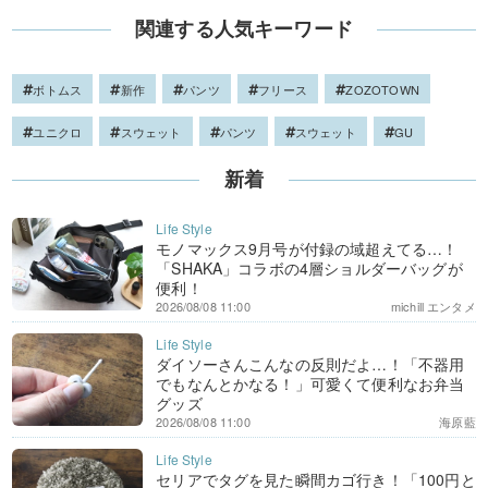
関連する人気キーワード
ボトムス
新作
パンツ
フリース
ZOZOTOWN
ユニクロ
スウェット
パンツ
スウェット
GU
新着
モノマックス9月号が付録の域超えてる…！
「SHAKA」コラボの4層ショルダーバッグが
便利！
2026/08/08 11:00
michill エンタメ
ダイソーさんこんなの反則だよ…！「不器用
でもなんとかなる！」可愛くて便利なお弁当
グッズ
2026/08/08 11:00
海原藍
セリアでタグを見た瞬間カゴ行き！「100円と