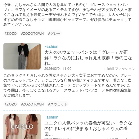
今春、おしゃれさんの間で人気を集めているのが「グレースウェットパン
ツ」。ラフなイメージのあるアイテムですが、実は合わせ方次第で大人っぽ
くこなれて見える最旬コーデが作れるんです♪そこで今回は、大人女子にお
すすめの着こなしをmichill編集部がピックアップ。ぜひ参考にチェックして
みてくださいね。
#ZOZO
#ZOZOTOWN
#グレー
大人のスウェットパンツは「グレー」が正
解！ラクなのにおしゃれ見え抜群！春のこな
れ...
2026/03/01 11:00
michill ファッション
この春ラクさとおしゃれを両立させたい大人女子におすすめなのが、グレー
のスウェットパンツ。カジュアルな印象が強いアイテムですが、着こなし次
第でぐっと大人っぽく洗練されたコーデにアップデートできるんです♪そこ
で今回は、今っぽくこなれるグレースウェットパンツコーデをmichill編集部
がご紹介します。
#ZOZO
#ZOZOTOWN
#スウェット
ユニクロ人気パンツの春色が可愛い！ラクな
のにキレイめに決まる！おしゃれな人の着
回...