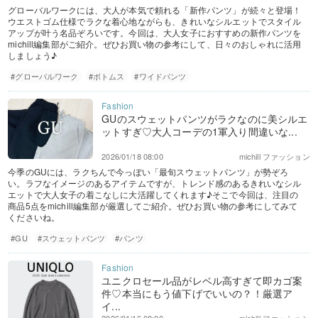
グローバルワークには、大人が本気で頼れる「新作パンツ」が続々と登場！
ウエストゴム仕様でラクな着心地ながらも、きれいなシルエットでスタイル
アップが叶う名品ぞろいです。今回は、大人女子におすすめの新作パンツを
michill編集部がご紹介。ぜひお買い物の参考にして、日々のおしゃれに活用
しましょう♪
#グローバルワーク
#ボトムス
#ワイドパンツ
GUのスウェットパンツがラクなのに美シルエ
ットすぎ♡大人コーデの1軍入り間違いな...
2026/01/18 08:00
michill ファッション
今季のGUには、ラクちんで今っぽい「最旬スウェットパンツ」が勢ぞろ
い。ラフなイメージのあるアイテムですが、トレンド感のあるきれいなシル
エットで大人女子の着こなしに大活躍してくれます♪そこで今回は、注目の
商品5点をmichill編集部が厳選してご紹介。ぜひお買い物の参考にしてみて
くださいね。
#GU
#スウェットパンツ
#パンツ
ユニクロセール品がレベル高すぎて即カゴ案
件♡本当にもう値下げでいいの？！厳選ア
イ...