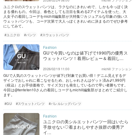
2026/02/24 08:00
michill ファッション
ユニクロのスウェットパンツは、ラクなのにきれいめで、しかも今っぽく決
まる優れもの。今回は、春色としても注目を集める2アイテムを使った、大
人女子の着回しコーデをmichill編集部が大特集♡カジュアルな印象の強いス
ウェットパンツも、コーデ次第で大人っぽくきれいめに決まるのでぜひ参考
にしてみて。
#ユニクロ
#パンツ
#スウェットパンツ
GUで今買いなのは値下げで1990円の優秀ス
ウェットパンツ！着用レビュー＆着回し...
2026/02/19 11:00
michill ファッション
GUで人気のスウェットパンツが値下げ対象でお買い得！デニム見えするデ
ザインでおしゃれに着こなせるため、おしゃれさんはゲット済み♪1,990円
（税込）とお手頃価格で、サイズ欠けも発生しているので早い者勝ちです。
今回は@tenteten10さんの着回しコーデもmichill編集部がまとめてご紹介し
ます。
#GU
#スウェットパンツ
#バレルレッグパンツ
ユニクロの美シルエットパンツ一回はいたら
手放せない♡着まわしやすさ抜群の優秀ア
イ...