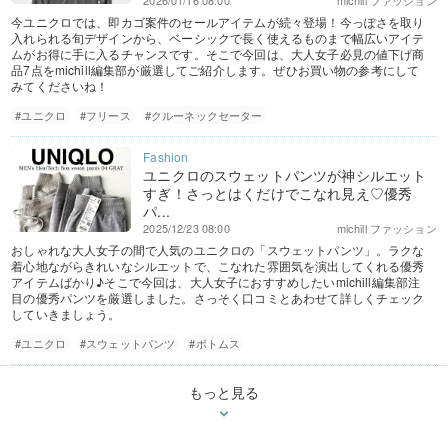
2026/01/16 08:00
michill ファッション
今ユニクロでは、即カゴ案件のセールアイテムが続々登場！今っぽさを取り
入れられる旬デザインから、ベーシックで長く使えるものまで幅広いアイテ
ムがお得に手に入るチャンスです。そこで今回は、大人女子必見の値下げ商
品7点をmichill編集部が厳選してご紹介します。ぜひお買い物の参考にして
みてくださいね！
#ユニクロ
#フリース
#クルーネックセーター
ユニクロのスウェットパンツが神シルエット
すぎ！さっとはくだけでこなれ見え♡優秀
パ...
2025/12/23 08:00
michill ファッション
おしゃれな大人女子の間で人気のユニクロの「スウェットパンツ」。ラクな
着心地ながらきれいなシルエットで、こなれた雰囲気を演出してくれる優秀
アイテムばかり♪そこで今回は、大人女子におすすめしたいmichill編集部注
目の優秀パンツを厳選しました。さっそく口コミとあわせて詳しくチェック
していきましょう。
#ユニクロ
#スウェットパンツ
#ボトムス
もっと見る