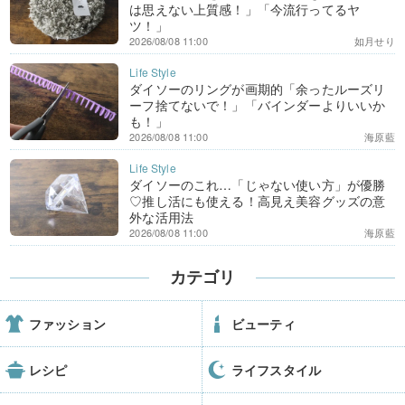
は思えない上質感！」「今流行ってるヤ
ツ！」
2026/08/08 11:00
如月せり
ダイソーのリングが画期的「余ったルーズリ
ーフ捨てないで！」「バインダーよりいいか
も！」
2026/08/08 11:00
海原藍
ダイソーのこれ…「じゃない使い方」が優勝
♡推し活にも使える！高見え美容グッズの意
外な活用法
2026/08/08 11:00
海原藍
カテゴリ
ファッション
ビューティ
レシピ
ライフスタイル