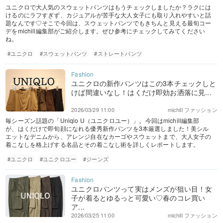
ユニクロで大人気のスウェットパンツはもうチェックしましたか？ラクには
けるのにラフすぎず、カジュアルが苦手な大人女子にも取り入れやすいと話
題なんです♡そこで今回は、スウェットパンツでもきちんと見える最旬コー
デをmichill編集部がご紹介します。ぜひ参考にチェックしてみてください
ね。
#ユニクロ
#スウェットパンツ
#ストレートパンツ
ユニクロの新作パンツはこの3本チェックしと
けば間違いなし！はくだけ即効お洒落に見...
2026/03/29 11:00
michill ファッション
毎シーズン話題の「Uniqlo U（ユニクロユー）」。今回はmichill編集部
が、はくだけで即旬顔になれる優秀新作パンツを3本厳選しました！美シル
エットなデニムから、アレンジ自在なカーゴやスウェットまで、大人女子の
着こなしを格上げする名品とその着こなし術を詳しくレポートします。
#ユニクロ
#ユニクロユー
#ジーンズ
ユニクロパンツって実はメンズが狙い目！女
子が着るとゆるっと可愛い♡春のコレ買い
ア...
2026/03/25 11:00
michill ファッション