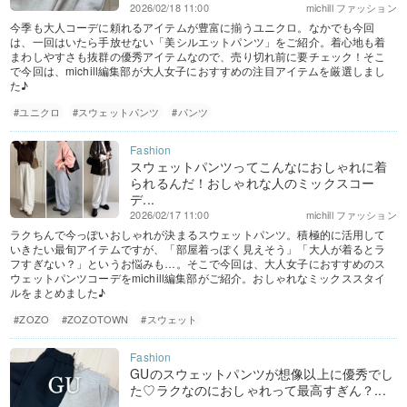
2026/02/18 11:00
michill ファッション
今季も大人コーデに頼れるアイテムが豊富に揃うユニクロ。なかでも今回
は、一回はいたら手放せない「美シルエットパンツ」をご紹介。着心地も着
まわしやすさも抜群の優秀アイテムなので、売り切れ前に要チェック！そこ
で今回は、michill編集部が大人女子におすすめの注目アイテムを厳選しまし
た♪
#ユニクロ
#スウェットパンツ
#パンツ
スウェットパンツってこんなにおしゃれに着
られるんだ！おしゃれな人のミックスコー
デ...
2026/02/17 11:00
michill ファッション
ラクちんで今っぽいおしゃれが決まるスウェットパンツ。積極的に活用して
いきたい最旬アイテムですが、「部屋着っぽく見えそう」「大人が着るとラ
フすぎない？」というお悩みも…。そこで今回は、大人女子におすすめのス
ウェットパンツコーデをmichill編集部がご紹介。おしゃれなミックススタイ
ルをまとめました♪
#ZOZO
#ZOZOTOWN
#スウェット
GUのスウェットパンツが想像以上に優秀でし
た♡ラクなのにおしゃれって最高すぎん？...