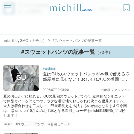
アプリでmichillが
無料ダウンロード
もっと便利に
michill byGMO（ミチル）
#スウェットパンツの記事一覧
#スウェットパンツの記事一覧
（72件）
夏はGUのスウェットパンツが本気で使える♡
部屋着に見せない！おしゃれさんの着回し...
2026/07/09 08:00
michill ファッション
夏のお出かけに頼れる、GUの最旬スウェットパンツ。立体的なシルエット
で体型カバーを叶えつつ、ラクな着心地でおしゃれに決まる優秀アイテム。
大人は着合わせを工夫して、部屋着見えを払拭するのが鍵となります♡今回
は、@tenteten10さんのお手本となる着回しコーデをmichill編集部がご紹介
します！
#GU
#スウェットパンツ
#着回しコーデ