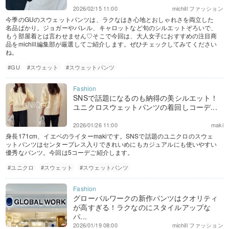
2026/02/15 11:00
michill ファッション
今季のGUのスウェットパンツは、ラクなはき心地とおしゃれさを両立した
名品ばかり。ジョガーやバレル、キャロットなど旬のシルエットぞろいで、
もう部屋着とは言わせません♡そこで今回は、大人女子におすすめの注目商
品をmichill編集部が厳選してご紹介します。ぜひチェックしてみてください
ね。
#GU
#スウェット
#スウェットパンツ
SNSで話題になるのも納得の美シルエット！
ユニクロスウェットパンツの着回しコーデ...
2026/01/26 11:00
maki
身長171cm、イエベのライターmakiです。SNSで話題のユニクロのスウェ
ットパンツはセンタープレス入りできれいめにもカジュアルにも使いやすい
優秀なパンツ。今回は5コーデご紹介します。
#ユニクロ
#スウェット
#スウェットパンツ
グローバルワークの新作パンツはクオリティ
が高すぎる！ラクなのにスタイルアップな
パ...
2026/01/19 08:00
michill ファッション