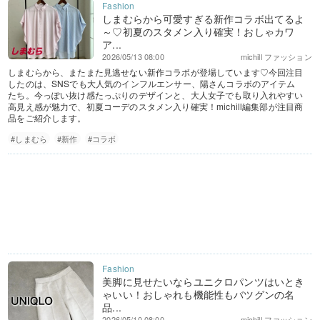
しまむらから可愛すぎる新作コラボ出てるよ
～♡初夏のスタメン入り確実！おしゃカワ
ア...
2026/05/13 08:00
michill ファッション
しまむらから、またまた見逃せない新作コラボが登場しています♡今回注目
したのは、SNSでも大人気のインフルエンサー、陽さんコラボのアイテム
たち。今っぽい抜け感たっぷりのデザインと、大人女子でも取り入れやすい
高見え感が魅力で、初夏コーデのスタメン入り確実！michill編集部が注目商
品をご紹介します。
#しまむら
#新作
#コラボ
美脚に見せたいならユニクロパンツはいとき
ゃいい！おしゃれも機能性もバツグンの名
品...
2026/05/10 08:00
michill ファッション