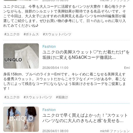
ユニクロには、今季も大人コーデに活躍するパンツが大豊作！着心地ラクチ
ンながらも、抜群のシルエットで美脚効果が期待できる名品ぞろいです。そ
こで今回は、大人女子におすすめの美脚見え名品パンツをmichill編集部が厳
選してご紹介します。ぜひお買い物の参考にして、日々のおしゃれに取り入
れてみてくださいね♪
#ユニクロ
#ボトムス
#スウェットパンツ
ユニクロの美脚スウェット♡"ただ着ただけ"を
垢抜けに変えるNG&OKコーデ徹底比...
2026/05/04 11:00
Emi
身長158cm、ブルベのライターEmiです。キレイめに着こなせる美脚見えす
る優秀スウェット。スウェットだからこそラフなイメージがある中、着こな
し方によって残念なコーデにならないよう垢抜けさせるコーデをご提案しま
す！
#ユニクロ
#スウェットパンツ
#垢抜け
ユニクロで早く買えばよかった！”スウェット
パンツなのに大人のきちんと感”を見せる...
2026/04/01 08:00
michill ファッション