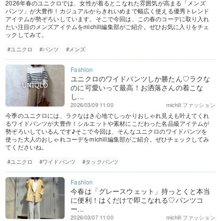
2026年春のユニクロでは、女性が着るとこなれた雰囲気が高まる「メンズ
パンツ」が大豊作！カジュアルからきれいめまで幅広く使える優秀トレンド
アイテムが勢ぞろいしています。そこで今回は、この春のコーデに取り入れ
たい注目のメンズアイテムをmichill編集部がご紹介。ぜひお気に入りをチェ
ックしてみて。
#ユニクロ
#パンツ
#メンズ
ユニクロのワイドパンツしか勝たん♡ラクな
のに可愛いって最高！お洒落さんの着こな
し...
2026/03/09 11:00
michill ファッション
今季のユニクロには、ラクなはき心地でしっかりおしゃれ見えも叶えてくれ
るワイドパンツが大豊作！シルエットや素材にこだわった名品級アイテムが
勢ぞろいしているんです♪そこで今回は、そんなユニクロのワイドパンツを
使った大人のおしゃれコーデをmichill編集部がご紹介。ぜひチェックしてみ
てくださいね。
#ユニクロ
#ワイドパンツ
#タックパンツ
今春は「グレースウェット」持っとくと本当
に便利！はくだけで即こなれる♡パンツコ
ー...
2026/03/07 11:00
michill ファッション