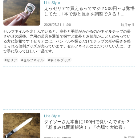
えっセリアで買えるってマジ？500円～は覚悟
してた…1本で形と長さを調整できる！...
2026/07/21 11:00
如月せり
セルフネイルを楽しんでいると、意外と手間がかかるのがネイルチップの長
さや形の調整。専用の道具を通販で探すと意外とお値段が…とためらってい
る方に朗報です！セリアには、ハンドルを握るだけでチップの形や長さを整
えられる便利グッズが売っています。セルフネイルにこだわりたい人に、ぜ
ひ手に取ってほしい一品です。
#セリア
#セルフネイル
#ネイルグッズ
ダイソーさん本当に100円で良いんですか？
「粉まみれ問題解決！」「売場で大歓喜」
2026/07/08 08:00
海原藍