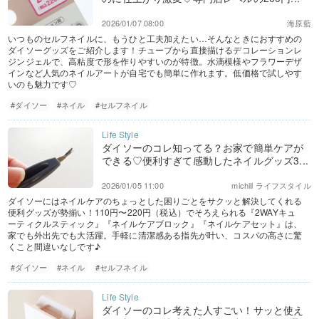
2026/01/07 08:00
海原藍
いつものセルフネイルに、もうひと工夫加えたい…そんなときにおすすめの
ダイソーグッズをご紹介します！チューブから直接描けるデコレーションレ
ジンジェルで、高粘度で形を作りやすいのが特徴。水滴模様やフラワーデザ
インなど人気のネイルアートが自宅でも簡単に作れます。低価格で試しやす
いのも魅力です♡
#ダイソー
#ネイル
#セルフネイル
ダイソーのコレ知ってる？お家で簡単ケアが
できる♡便利すぎて感動したネイルグッズ3...
2026/01/05 11:00
michill ライフスタイル
ダイソーにはネイルケアのちょっとした困りごとをサクッと解決してくれる
便利グッズが勢揃い！110円〜220円（税込）でそろえられる『2WAYキュ
ーティクルスティック』『ネイルケアブロック』『ネイルケアセット』は、
家でも外出先でも大活躍。手軽に清潔感ある指先が叶い、コスパの高さに驚
くこと間違いなしです♪
#ダイソー
#ネイル
#セルフネイル
ダイソーのコレ考えた人すごい！サッと使え