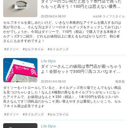
ダイソーのコレ何だと思う？専門店で買った
らもっと高そう！100円とは思えない優秀...
2025/04/24 08:00
michill ライフスタイル
セルフネイルを楽しみたいけど、いきなり本格的なアイテムを購入するのは
気が引ける…。そんな方はダイソーのネイルグッズをチェックしてみてはい
かがでしょうか。今回はダイソーで、110円（税込）で購入できる本格ネイ
ルグッズ3つご紹介。どれもお値段以上に使えるものばかりなので、初心者
さんにもおすすめですよ！
#ダイソー
#セルフネイル
#ネイルグッズ
ダイソーさんこの値段は専門店が困っちゃう
よ！全部セットで300円♡高コスパなネイ...
2025/01/04 08:00
海原藍
ダイソーをパトロールしていると、ネイルグッズ売り場でとんでもない商品
を見つけちゃいました！なんと4種類の異なるネイルブラシがセットになっ
たアイテムで、お値段はなんと￥330（税込）。1本100円を切るコスパの
良さなんです♡消耗品だからこそ買い替えやすさは重視したいところ。セル
フネイル派は必見ですよ♪
#ダイソー
#ネイルグッズ
#セルフネイル