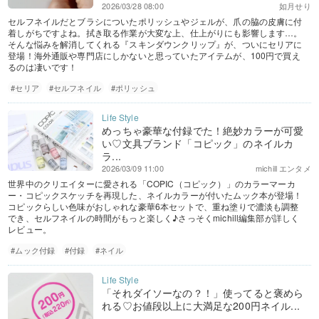
2026/03/28 08:00
如月せり
セルフネイルだとブラシについたポリッシュやジェルが、爪の脇の皮膚に付
着しがちですよね。拭き取る作業が大変な上、仕上がりにも影響します…。
そんな悩みを解消してくれる『スキンダウンクリップ』が、ついにセリアに
登場！海外通販や専門店にしかないと思っていたアイテムが、100円で買え
るのは凄いです！
#セリア
#セルフネイル
#ポリッシュ
めっちゃ豪華な付録でた！絶妙カラーが可愛
い♡文具ブランド「コピック」のネイルカ
ラ...
2026/03/09 11:00
michill エンタメ
世界中のクリエイターに愛される「COPIC（コピック）」のカラーマーカ
ー・コピックスケッチを再現した、ネイルカラーが付いたムック本が登場！
コピックらしい色味がおしゃれな豪華6本セットで、重ね塗りで濃淡も調整
でき、セルフネイルの時間がもっと楽しく♪さっそくmichill編集部が詳しく
レビュー。
#ムック付録
#付録
#ネイル
「それダイソーなの？！」使ってると褒めら
れる♡お値段以上に大満足な200円ネイル...