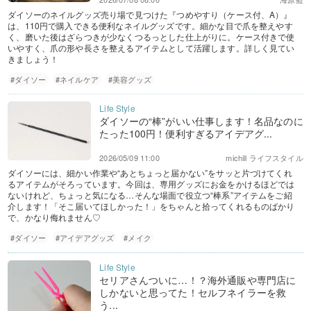
ダイソーのネイルグッズ売り場で見つけた『つめやすり（ケース付、A）』
は、110円で購入できる便利なネイルグッズです。細かな目で爪を整えやす
く、磨いた後はざらつきが少なくつるっとした仕上がりに。ケース付きで使
いやすく、爪の形や長さを整えるアイテムとして活躍します。詳しく見てい
きましょう！
#ダイソー
#ネイルケア
#美容グッズ
ダイソーの“棒”がいい仕事します！名品なのに
たった100円！便利すぎるアイデアグ...
2026/05/09 11:00
michill ライフスタイル
ダイソーには、細かい作業や“あとちょっと届かない”をサッと片づけてくれ
るアイテムがそろっています。今回は、専用グッズにお金をかけるほどでは
ないけれど、ちょっと気になる…そんな場面で役立つ“棒系”アイテムをご紹
介します！「そこ届いてほしかった！」をちゃんと拾ってくれるものばかり
で、かなり侮れません♡
#ダイソー
#アイデアグッズ
#メイク
セリアさんついに…！？海外通販や専門店に
しかないと思ってた！セルフネイラーを救
う...