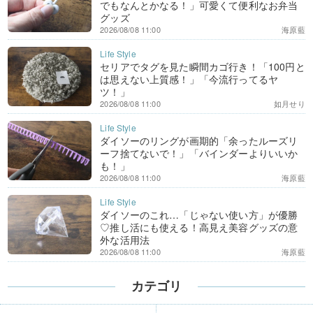
でもなんとかなる！」可愛くて便利なお弁当
グッズ
2026/08/08 11:00
海原藍
セリアでタグを見た瞬間カゴ行き！「100円と
は思えない上質感！」「今流行ってるヤ
ツ！」
2026/08/08 11:00
如月せり
ダイソーのリングが画期的「余ったルーズリ
ーフ捨てないで！」「バインダーよりいいか
も！」
2026/08/08 11:00
海原藍
ダイソーのこれ…「じゃない使い方」が優勝
♡推し活にも使える！高見え美容グッズの意
外な活用法
2026/08/08 11:00
海原藍
カテゴリ