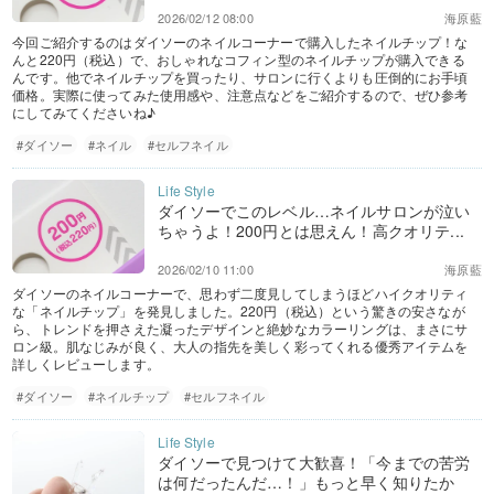
2026/02/12 08:00
海原藍
今回ご紹介するのはダイソーのネイルコーナーで購入したネイルチップ！な
んと220円（税込）で、おしゃれなコフィン型のネイルチップが購入できる
んです。他でネイルチップを買ったり、サロンに行くよりも圧倒的にお手頃
価格。実際に使ってみた使用感や、注意点などをご紹介するので、ぜひ参考
にしてみてくださいね♪
#ダイソー
#ネイル
#セルフネイル
ダイソーでこのレベル…ネイルサロンが泣い
ちゃうよ！200円とは思えん！高クオリテ...
2026/02/10 11:00
海原藍
ダイソーのネイルコーナーで、思わず二度見してしまうほどハイクオリティ
な「ネイルチップ」を発見しました。220円（税込）という驚きの安さなが
ら、トレンドを押さえた凝ったデザインと絶妙なカラーリングは、まさにサ
ロン級。肌なじみが良く、大人の指先を美しく彩ってくれる優秀アイテムを
詳しくレビューします。
#ダイソー
#ネイルチップ
#セルフネイル
ダイソーで見つけて大歓喜！「今までの苦労
は何だったんだ…！」もっと早く知りたか