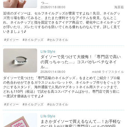
っ...
2026/01/18 08:00
海原藍
近頃のダイソーは、セルフネイルグッズが豊富ですよね！先日、ネイルグッ
ズ売り場を覗いてみると、またまた便利そうなアイテムを発見。なんとこ
れ、ネイルチップと指を固定できるアイデア商品で、硬化中にネイルチップ
が浮いたり、ズレたりするのを防いでくれる優れものなんです。詳しく見て
いきましょう♪
#ダイソー
#ネイルグッズ
#セルフネイル
ダイソーで見つけて大後悔！「専門店で高い
の買っちゃった…」コスパがレベチなネイ
ル...
2026/01/14 08:00
michill ライフスタイル
ダイソーで見つけた「専門店級のネイルグッズ」をまとめてご紹介！プロ級
の色合わせができるガラスジェルパレットや、ネイルチップ作りをぐっとラ
クにするスタンド、海外通販で人気のマグネットネイル用スティックまで、
どれも110円（税込）で試せる高コスパアイテムばかり。専門店で買う前に
一度試す価値ありですよ♪
#ダイソー
#ネイルグッズ
#セルフネイル
まさかダイソーで買えるなんて…！お手軽な
のに仕上がり激変♡専門店レベルの200円...