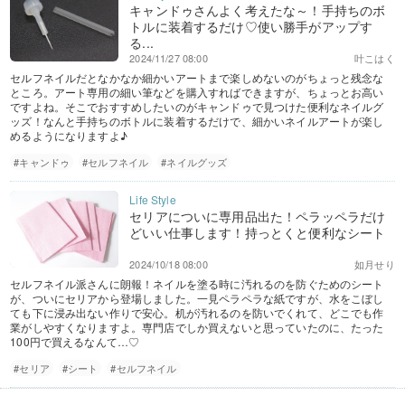
キャンドゥさんよく考えたな～！手持ちのボ
トルに装着するだけ♡使い勝手がアップす
る...
2024/11/27 08:00
叶こはく
セルフネイルだとなかなか細かいアートまで楽しめないのがちょっと残念な
ところ。アート専用の細い筆などを購入すればできますが、ちょっとお高い
ですよね。そこでおすすめしたいのがキャンドゥで見つけた便利なネイルグ
ッズ！なんと手持ちのボトルに装着するだけで、細かいネイルアートが楽し
めるようになりますよ♪
#キャンドゥ
#セルフネイル
#ネイルグッズ
セリアについに専用品出た！ペラッペラだけ
どいい仕事します！持っとくと便利なシート
2024/10/18 08:00
如月せり
セルフネイル派さんに朗報！ネイルを塗る時に汚れるのを防ぐためのシート
が、ついにセリアから登場しました。一見ペラペラな紙ですが、水をこぼし
ても下に浸み出ない作りで安心。机が汚れるのを防いでくれて、どこでも作
業がしやすくなりますよ。専門店でしか買えないと思っていたのに、たった
100円で買えるなんて…♡
#セリア
#シート
#セルフネイル