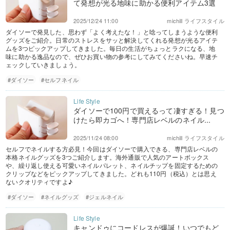
て発想が光る地味に助かる便利アイテム3選
2025/12/24 11:00
michill ライフスタイル
ダイソーで発見した、思わず「よく考えたな！」と唸ってしまうような便利
グッズをご紹介。日常のストレスをサッと解決してくれる発想が光るアイテ
ムを3つピックアップしてきました。毎日の生活がちょっとラクになる、地
味に助かる逸品なので、ぜひお買い物の参考にしてみてくださいね。早速チ
ェックしていきましょう。
#ダイソー
#セルフネイル
ダイソーで100円で買えるって凄すぎる！見つ
けたら即カゴへ！専門店レベルのネイル...
2025/11/24 08:00
michill ライフスタイル
セルフでネイルする方必見！今回はダイソーで購入できる、専門店レベルの
本格ネイルグッズを3つご紹介します。海外通販で人気のアートボックス
や、繰り返し使える可愛いネイルパレット、ネイルチップを固定するための
クリップなどをピックアップしてきました。どれも110円（税込）とは思え
ないクオリティですよ♪
#ダイソー
#ネイルグッズ
#ジェルネイル
キャンドゥにコードレスが爆誕！いつでもど