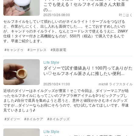
こでも使える！セルフネイル派さん大歓喜
の...
2025/10/26 08:00
叶こはく
セルフネイルをしていて煩わしいのがネイルライト！ケーブルをつなげる
と、作業がしにくく、出し入れも面倒でした…。そこでおすすめしたいの
が、キャンドゥのネイルライト。なんとコードレスで使えるうえに、2WAY
仕様！タイマー付きと高機能なものが、550円（税込）で購入できるんで
す。早速ご紹介します。
#キャンドゥ
#コードレス
#美容家電
ダイソーで試す価値あり！100円ってありがた
い♡セルフネイル派さんに推したい便利...
2025/10/24 11:00
michill ライフスタイル
近頃のダイソーはネイルグッズが豊富！そこで今回は、ダイソーマニアが唸
ったセルフネイルにもってこいのプチプラ神アイテムを3つピックアップし
ました♪自分で道具を集めようと思うと、意外と値段がかさむネイルグッズ
ですが…ダイソーならお得にそろうので、ぜひ試してみてほしいです。早速
見ていきましょう♪
#ダイソー
#ネイルケア
#ネイルグッズ