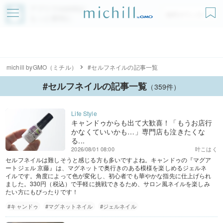
アプリでmichillが
無料ダウンロード
もっと便利に
michill byGMO（ミチル）
#セルフネイルの記事一覧
#セルフネイルの記事一覧
（359件）
キャンドゥからも出て大歓喜！「もうお店行
かなくていいかも…」専門店も泣きたくな
る...
2026/08/01 08:00
叶こはく
セルフネイルは難しそうと感じる方も多いですよね。キャンドゥの『マグア
ートジェル 京藤』は、マグネットで奥行きのある模様を楽しめるジェルネ
イルです。角度によって色が変化し、初心者でも華やかな指先に仕上げられ
ました。330円（税込）で手軽に挑戦できるため、サロン風ネイルを楽しみ
たい方にもぴったりです！
#キャンドゥ
#マグネットネイル
#ジェルネイル