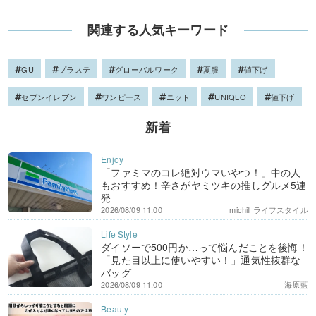
関連する人気キーワード
GU
プラステ
グローバルワーク
夏服
値下げ
セブンイレブン
ワンピース
ニット
UNIQLO
値下げ
新着
「ファミマのコレ絶対ウマいやつ！」中の人
もおすすめ！辛さがヤミツキの推しグルメ5連
発
2026/08/09 11:00
michill ライフスタイル
ダイソーで500円か…って悩んだことを後悔！
「見た目以上に使いやすい！」通気性抜群な
バッグ
2026/08/09 11:00
海原藍