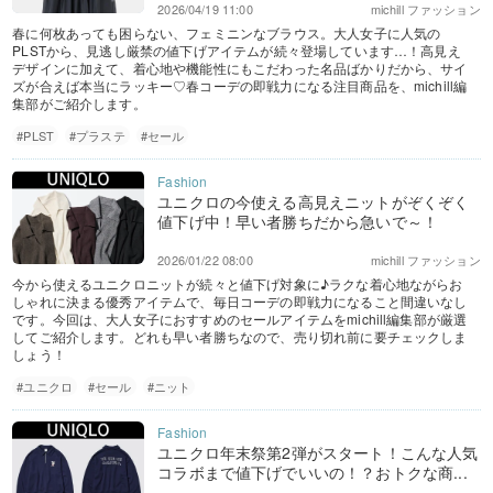
2026/04/19 11:00
michill ファッション
春に何枚あっても困らない、フェミニンなブラウス。大人女子に人気の
PLSTから、見逃し厳禁の値下げアイテムが続々登場しています…！高見え
デザインに加えて、着心地や機能性にもこだわった名品ばかりだから、サイ
ズが合えば本当にラッキー♡春コーデの即戦力になる注目商品を、michill編
集部がご紹介します。
#PLST
#プラステ
#セール
ユニクロの今使える高見えニットがぞくぞく
値下げ中！早い者勝ちだから急いで～！
2026/01/22 08:00
michill ファッション
今から使えるユニクロニットが続々と値下げ対象に♪ラクな着心地ながらお
しゃれに決まる優秀アイテムで、毎日コーデの即戦力になること間違いなし
です。今回は、大人女子におすすめのセールアイテムをmichill編集部が厳選
してご紹介します。どれも早い者勝ちなので、売り切れ前に要チェックしま
しょう！
#ユニクロ
#セール
#ニット
ユニクロ年末祭第2弾がスタート！こんな人気
コラボまで値下げでいいの！？おトクな商...