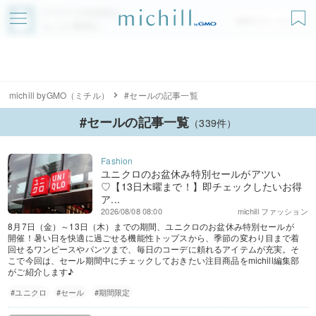
アプリでmichillが
無料ダウンロード
もっと便利に
michill byGMO（ミチル）
#セールの記事一覧
#セールの記事一覧
（339件）
ユニクロのお盆休み特別セールがアツい
♡【13日木曜まで！】即チェックしたいお得
ア...
2026/08/08 08:00
michill ファッション
8月7日（金）～13日（木）までの期間、ユニクロのお盆休み特別セールが
開催！暑い日を快適に過ごせる機能性トップスから、季節の変わり目まで着
回せるワンピースやパンツまで、毎日のコーデに頼れるアイテムが充実。そ
こで今回は、セール期間中にチェックしておきたい注目商品をmichill編集部
がご紹介します♪
#ユニクロ
#セール
#期間限定