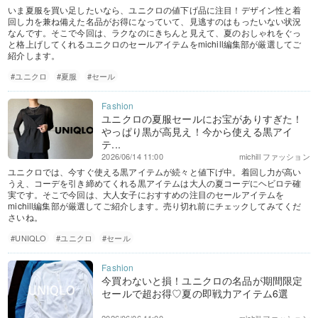
いま夏服を買い足したいなら、ユニクロの値下げ品に注目！デザイン性と着
回し力を兼ね備えた名品がお得になっていて、見逃すのはもったいない状況
なんです。そこで今回は、ラクなのにきちんと見えて、夏のおしゃれをぐっ
と格上げしてくれるユニクロのセールアイテムをmichill編集部が厳選してご
紹介します。
#ユニクロ
#夏服
#セール
ユニクロの夏服セールにお宝がありすぎた！
やっぱり黒が高見え！今から使える黒アイ
テ...
2026/06/14 11:00
michill ファッション
ユニクロでは、今すぐ使える黒アイテムが続々と値下げ中。着回し力が高い
うえ、コーデを引き締めてくれる黒アイテムは大人の夏コーデにヘビロテ確
実です。そこで今回は、大人女子におすすめの注目のセールアイテムを
michill編集部が厳選してご紹介します。売り切れ前にチェックしてみてくだ
さいね。
#UNIQLO
#ユニクロ
#セール
今買わないと損！ユニクロの名品が期間限定
セールで超お得♡夏の即戦力アイテム6選