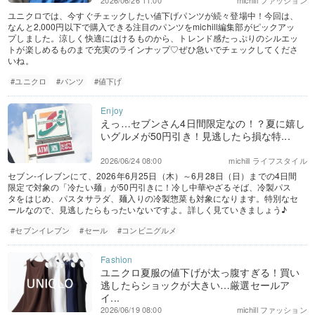
2026/06/26 11:00
michill ファッション
ユニクロでは、今すぐチェックしたい値下げパンツが続々登場中！今回は、
なんと2,000円以下で購入できる注目のパンツをmichill編集部がピックアッ
プしました。涼しく快適にはけるものから、トレンド感たっぷりのシルエッ
トが楽しめるものまで充実のラインナップ♡ぜひ急いでチェックしてくださ
いね。
#ユニクロ
#パンツ
#値下げ
えっ…セブンさん4日間限定なの！？夏に嬉し
いグルメが50円引き！見逃したら損な特...
2026/06/24 08:00
michill ライフスタイル
セブン-イレブンにて、2026年6月25日（木）～6月28日（日）までの4日間
限定で対象の「冷たい麺」が50円引きに！冷し中華やざるそば、冷製パス
タをはじめ、パスタサラダ、麺入りの冷製惣菜も対象になります。特別なセ
ールなので、見逃したらもったいないですよ。詳しく見ていきましょう♪
#セブンイレブン
#セール
#コンビニグルメ
ユニクロ夏服の値下げが太っ腹すぎる！買い
逃したらショックが大きい…厳選セールア
イ...
2026/06/19 08:00
michill ファッション