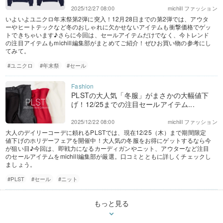
2025/12/27 08:00
michill ファッション
いよいよユニクロ年末祭第2弾に突入！12月28日までの第2弾では、アウタ
ーやヒートテックなど冬のおしゃれに欠かせないアイテムも衝撃価格でゲッ
トできちゃいます♪さらに今回は、セールアイテムだけでなく、今トレンド
の注目アイテムもmichill編集部がまとめてご紹介！ぜひお買い物の参考にし
てみて。
#ユニクロ
#年末祭
#セール
PLSTの大人気「冬服」がまさかの大幅値下
げ！12/25までの注目セールアイテム...
2025/12/22 08:00
michill ファッション
大人のデイリーコーデに頼れるPLSTでは、現在12/25（木）まで期間限定
値下げのホリデーフェアを開催中！大人気の冬服をお得にゲットするなら今
が狙い目♪今回は、即戦力になるカーディガンやニット、アウターなど注目
のセールアイテムをmichill編集部が厳選。口コミとともに詳しくチェックし
ましょう。
#PLST
#セール
#ニット
もっと見る