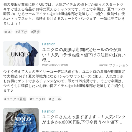
旬の夏服が豊富に揃うGUでは、人気アイテムの値下げが続々とスタート♡
今すぐ使える名品がお得に買えるチャンスです。そこで今回は、夏コーデの
即戦力になるセールアイテムをmichill編集部が厳選してご紹介。機能性に優
れたトップスから、着映えを叶えるスカートやパンツまで、一気に見ていき
ましょう！
#GU
#値下げ
#夏服
ユニクロの夏服は期間限定セールの今が買
い！人気コラボも続々値下げ♡注目のお買い
得...
2026/06/27 08:00
michill ファッション
今すぐ使えて大人のデイリーコーデに活躍する、ユニクロの夏服が期間限定
で大幅値下げ！夏の即戦力になるTシャツやワンピースに加え、人気コラボ
もお得にゲットできるチャンスなので、即カゴIN推奨です。そこで今回は、
今のうちに確保したいお買い得アイテムをmichill編集部が厳選してご紹介し
ます♪
#ユニクロ夏服
#ユニクロ
#セール
ユニクロさん太っ腹すぎます…！人気パンツ
がまさかの2000円以下♡今買うべき値下...