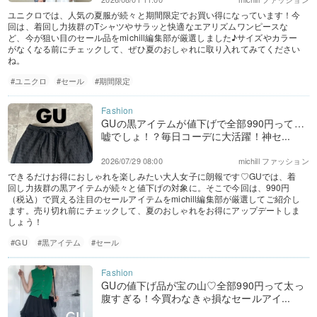
ユニクロでは、人気の夏服が続々と期間限定でお買い得になっています！今
回は、着回し力抜群のTシャツやサラッと快適なエアリズムワンピースな
ど、今が狙い目のセール品をmichill編集部が厳選しました♪サイズやカラー
がなくなる前にチェックして、ぜひ夏のおしゃれに取り入れてみてください
ね。
#ユニクロ
#セール
#期間限定
GUの黒アイテムが値下げで全部990円って…
嘘でしょ！？毎日コーデに大活躍！神セ...
2026/07/29 08:00
michill ファッション
できるだけお得におしゃれを楽しみたい大人女子に朗報です♡GUでは、着
回し力抜群の黒アイテムが続々と値下げの対象に。そこで今回は、990円
（税込）で買える注目のセールアイテムをmichill編集部が厳選してご紹介し
ます。売り切れ前にチェックして、夏のおしゃれをお得にアップデートしま
しょう！
#GU
#黒アイテム
#セール
GUの値下げ品が宝の山♡全部990円って太っ
腹すぎる！今買わなきゃ損なセールアイ...