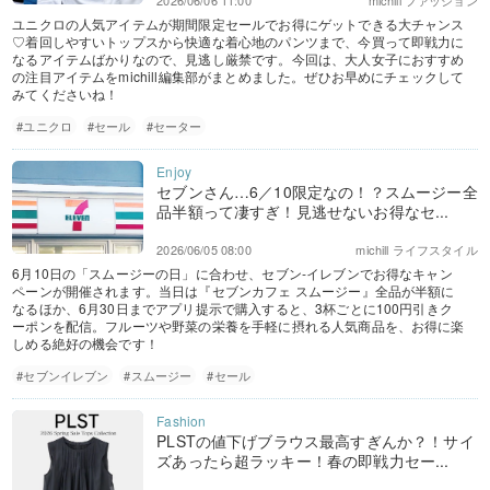
2026/06/06 11:00
michill ファッション
ユニクロの人気アイテムが期間限定セールでお得にゲットできる大チャンス
♡着回しやすいトップスから快適な着心地のパンツまで、今買って即戦力に
なるアイテムばかりなので、見逃し厳禁です。今回は、大人女子におすすめ
の注目アイテムをmichill編集部がまとめました。ぜひお早めにチェックして
みてくださいね！
#ユニクロ
#セール
#セーター
セブンさん…6／10限定なの！？スムージー全
品半額って凄すぎ！見逃せないお得なセ...
2026/06/05 08:00
michill ライフスタイル
6月10日の「スムージーの日」に合わせ、セブン‐イレブンでお得なキャン
ペーンが開催されます。当日は『セブンカフェ スムージー』全品が半額に
なるほか、6月30日までアプリ提示で購入すると、3杯ごとに100円引きク
ーポンを配信。フルーツや野菜の栄養を手軽に摂れる人気商品を、お得に楽
しめる絶好の機会です！
#セブンイレブン
#スムージー
#セール
PLSTの値下げブラウス最高すぎんか？！サイ
ズあったら超ラッキー！春の即戦力セー...