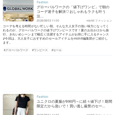
グローバルワークの「値下げワンピ」で朝の
コーデ迷子を解決♡おしゃれもラクも叶う
注...
2026/08/03 11:00
michill ファッション
コーデを考える時間がない忙しい朝。そんな大人女子の強い味方になってく
れるのが、グローバルワークの値下げワンピースです！夏のお出かけから旅
行、きれいめシーンまで幅広く活躍するアイテムがお得に手に入るチャンス
♪今回は、大人女子におすすめのセールアイテムをmichill編集部がご紹介し
ます。
#グローバルワーク
#ワンピース
#セール
ユニクロの夏服が990円～に続々値下げ！期間
限定だから急いで！買い逃し厳禁のセー...
2026/08/01 11:00
michill ファッション