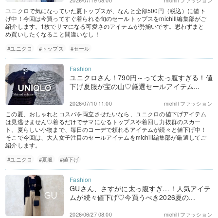
2026/07/19 08:00
michill ファッション
ユニクロで気になっていた夏トップスが、なんと全部500円（税込）に値下
げ中！今回は今買ってすぐ着られる旬のセールトップスをmichill編集部がご
紹介します。1枚でサマになる可愛さのアイテムが勢揃いです。思わずまと
め買いしたくなること間違いなし！
#ユニクロ
#トップス
#セール
ユニクロさん！790円～って太っ腹すぎる！値
下げ夏服が宝の山♡厳選セールアイテム...
2026/07/10 11:00
michill ファッション
この夏、おしゃれとコスパを両立させたいなら、ユニクロの値下げアイテム
は見逃せません♡着るだけでサマになるトップスや着回し力抜群のスカー
ト、夏らしい小物まで、毎日のコーデで頼れるアイテムが続々と値下げ中！
そこで今回は、大人女子注目のセールアイテムをmichill編集部が厳選してご
紹介します。
#ユニクロ
#夏服
#値下げ
GUさん、さすがに太っ腹すぎ…！人気アイテ
ムが続々値下げ♡今買うべき2026夏の...
2026/06/27 08:00
michill ファッション