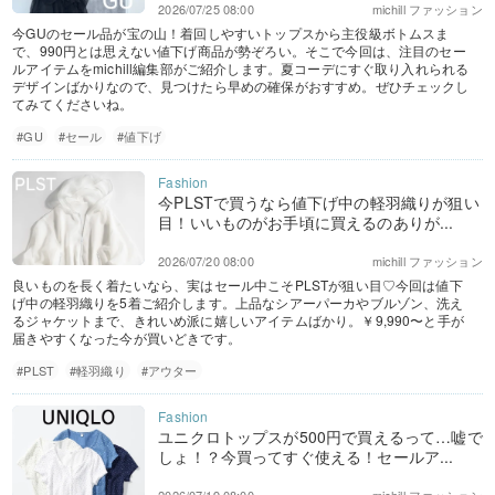
2026/07/25 08:00
michill ファッション
今GUのセール品が宝の山！着回しやすいトップスから主役級ボトムスま
で、990円とは思えない値下げ商品が勢ぞろい。そこで今回は、注目のセー
ルアイテムをmichill編集部がご紹介します。夏コーデにすぐ取り入れられる
デザインばかりなので、見つけたら早めの確保がおすすめ。ぜひチェックし
てみてくださいね。
#GU
#セール
#値下げ
今PLSTで買うなら値下げ中の軽羽織りが狙い
目！いいものがお手頃に買えるのありが...
2026/07/20 08:00
michill ファッション
良いものを長く着たいなら、実はセール中こそPLSTが狙い目♡今回は値下
げ中の軽羽織りを5着ご紹介します。上品なシアーパーカやブルゾン、洗え
るジャケットまで、きれいめ派に嬉しいアイテムばかり。￥9,990〜と手が
届きやすくなった今が買いどきです。
#PLST
#軽羽織り
#アウター
ユニクロトップスが500円で買えるって…嘘で
しょ！？今買ってすぐ使える！セールア...