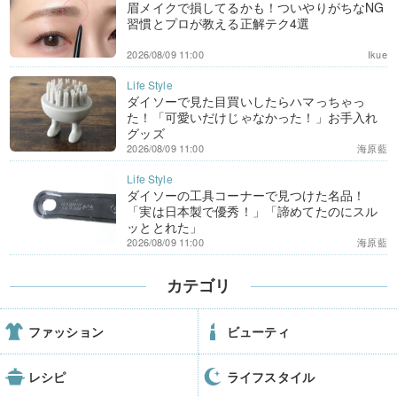
眉メイクで損してるかも！ついやりがちなNG
習慣とプロが教える正解テク4選
2026/08/09 11:00
Ikue
ダイソーで見た目買いしたらハマっちゃっ
た！「可愛いだけじゃなかった！」お手入れ
グッズ
2026/08/09 11:00
海原藍
ダイソーの工具コーナーで見つけた名品！
「実は日本製で優秀！」「諦めてたのにスル
ッととれた」
2026/08/09 11:00
海原藍
カテゴリ
ファッション
ビューティ
レシピ
ライフスタイル