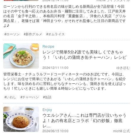
ローソンから行列のできる有名店の味が楽しめる新商品が全7品登場！今回
はその中でも食べ応えのあるお弁当・麺類に注目してみました。江戸前天丼
の名店「金子半之助」、本格四川料理「重慶飯店」、洋食の人気店「グリル
満点星」、老舗そば屋「神田まつや」がそれぞれ監修した注目の新商品です
よ♪
#ローソン
#新作グルメ
#オムライス
レンジで簡単5分♪誰でも美味しくできちゃ
う！「いわしの蒲焼き缶チャーハン」レシピ
2024/12/11 11:00
ゆきぼむ
管理栄養士・ナチュラルフードコーディネーターのゆきぼむです。今回は、
レンジにお任せで簡単にできあがる「いわしの蒲焼き缶チャーハン」を紹介
します。味を決めるのに苦戦しがちなチャーハンも、蒲焼き缶を使えばばっ
ちり！忙しいときにも嬉しい簡単＆時短レシピになっています。
#いわし
#チャーハン
#缶詰
ウエルシアさん…これは専門店が泣いちゃう
よ！あの有名店とコラボ「幻の炒飯」徹底
レ...
2024/06/15 10:00
michill 公式