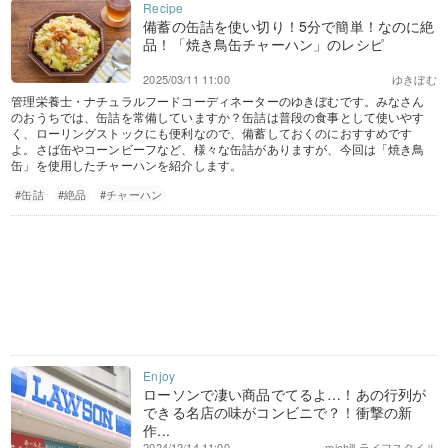
備蓄の缶詰を使い切り！5分で簡単！なのに絶
品！「焼き鳥缶チャーハン」のレシピ
2025/03/11 11:00
ゆきぼむ
管理栄養士・ナチュラルフードコーディネーターのゆきぼむです。みなさん
のおうちでは、缶詰を常備していますか？缶詰は普段の食事として使いやす
く、ローリングストックにも便利なので、備蓄しておくのにおすすめです
よ。さば缶やコーンビーフなど、様々な缶詰がありますが、今回は「焼き鳥
缶」を使用したチャーハンを紹介します。
#缶詰
#絶品
#チャーハン
ローソンで凄い商品でてるよ…！あの行列が
できる名店の味がコンビニで？！衝撃の新
作...
2024/12/14 11:00
michill ライフスタイル