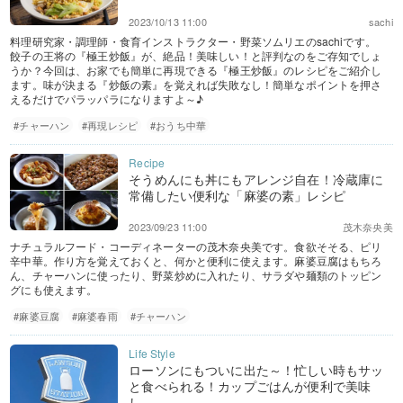
2023/10/13 11:00
sachi
料理研究家・調理師・食育インストラクター・野菜ソムリエのsachiです。
餃子の王将の『極王炒飯』が、絶品！美味しい！と評判なのをご存知でしょ
うか？今回は、お家でも簡単に再現できる『極王炒飯』のレシピをご紹介し
ます。味が決まる『炒飯の素』を覚えれば失敗なし！簡単なポイントを押さ
えるだけでパラッパラになりますよ～♪
#チャーハン
#再現レシピ
#おうち中華
そうめんにも丼にもアレンジ自在！冷蔵庫に
常備したい便利な「麻婆の素」レシピ
2023/09/23 11:00
茂木奈央美
ナチュラルフード・コーディネーターの茂木奈央美です。食欲そそる、ピリ
辛中華。作り方を覚えておくと、何かと便利に使えます。麻婆豆腐はもちろ
ん、チャーハンに使ったり、野菜炒めに入れたり、サラダや麺類のトッピン
グにも使えます。
#麻婆豆腐
#麻婆春雨
#チャーハン
ローソンにもついに出た～！忙しい時もサッ
と食べられる！カップごはんが便利で美味
し...