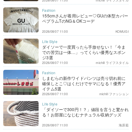
2026/08/07 11:00
michill ライフスタイル
155cmさんが着用レビュー♡GUの体型カバー
ペプラムTのNG＆OKコーデ
2026/08/07 11:00
KOMUGI
ダイソーで一度買ったら手放せない！「今ま
での苦労は一体…」ってくらい優秀なスポン
ジ3選
2026/08/07 11:00
michill ライフスタイル
しまむらの新作ワイドパンツは売り切れ前に
確保しとこ♡はくだけでサマになる！優秀ア
イテム5選
2026/08/07 11:00
michill ファッション
「ダイソーで300円！？」値段を言うと驚かれ
る！お部屋になじむナチュラル収納グッズ
2026/08/07 11:00
海原藍