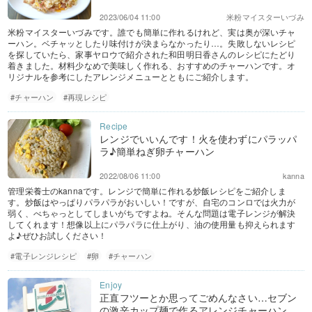
2023/06/04 11:00
米粉マイスターいづみ
米粉マイスターいづみです。誰でも簡単に作れるけれど、実は奥が深いチャ
ーハン。ベチャッとしたり味付けが決まらなかったり…。失敗しないレシピ
を探していたら、家事ヤロウで紹介された和田明日香さんのレシピにたどり
着きました。材料少なめで美味しく作れる、おすすめのチャーハンです。オ
リジナルを参考にしたアレンジメニューとともにご紹介します。
#チャーハン
#再現レシピ
レンジでいいんです！火を使わずにパラッパ
ラ♪簡単ねぎ卵チャーハン
2022/08/06 11:00
kanna
管理栄養士のkannaです。レンジで簡単に作れる炒飯レシピをご紹介しま
す。炒飯はやっぱりパラパラがおいしい！ですが、自宅のコンロでは火力が
弱く、べちゃっとしてしまいがちですよね。そんな問題は電子レンジが解決
してくれます！想像以上にパラパラに仕上がり、油の使用量も抑えられます
よ♪ぜひお試しください！
#電子レンジレシピ
#卵
#チャーハン
正直フツーとか思ってごめんなさい…セブン
の激辛カップ麺で作るアレンジチャーハン