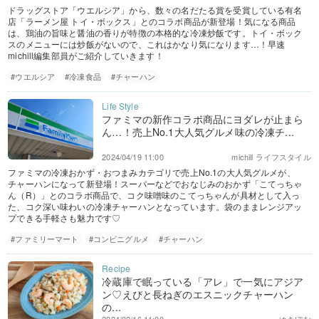
ドラッグストア「ウエルシア」から、数々の名だたる賞を受賞している有名
店「ラーメン屋 トイ・ボックス」とのコラボ商品が新登場！気になる商品
は、鶏油の旨味と醤油の香りが特徴の本格的な冷凍炒飯です。トイ・ボック
スのメニューには炒飯がないので、これはかなり気になります…！早速
michill編集部員がご紹介していきます！
#ウエルシア
#冷凍食品
#チャーハン
ファミマの新作コラボ商品にヨダレが止まら
ん…！売上No.1大人気グルメ味の冷凍チ...
2024/04/19 11:00
michill ライフスタイル
ファミマの冷凍おかず・おつまみカテゴリで売上No.1の大人気グルメが、
チャーハンになって新登場！スーパーなどでおなじみのおかず「こてっちゃ
ん（R）」とのコラボ商品で、コク味噌味のこてっちゃんが具材として入っ
た、コク深い味わいの冷凍チャーハンとなっています。袋のままレンジアッ
プできる手軽さも魅力です♡
#ファミリーマート
#コンビニグルメ
#チャーハン
冷蔵庫で眠っている「アレ」で一気にアジア
ン♡えびと長ねぎのエスニックチャーハン
の...