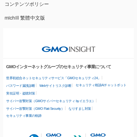
コンテンツポリシー
michill 繁體中文版
GMOインターネットグループのセキュリティ事業について
世界初総合ネットセキュリティサービス「GMOセキュリティ24」
セキュリティ相談AIチャットボット
パスワード漏洩診断
Webサイトリスク診断
実在証明・盗聴対策
サイバー攻撃対策（GMOサイバーセキュリティ byイエラエ）
サイバー攻撃対策（GMO Flatt Security）
なりすまし対策
セキュリティ事業の軌跡