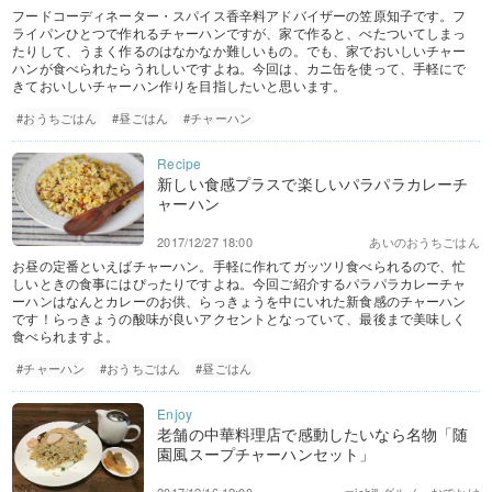
フードコーディネーター・スパイス香辛料アドバイザーの笠原知子です。フ
ライパンひとつで作れるチャーハンですが、家で作ると、べたついてしまっ
たりして、うまく作るのはなかなか難しいもの。でも、家でおいしいチャー
ハンが食べられたらうれしいですよね。今回は、カニ缶を使って、手軽にで
きておいしいチャーハン作りを目指したいと思います。
#おうちごはん
#昼ごはん
#チャーハン
新しい食感プラスで楽しいパラパラカレーチ
ャーハン
2017/12/27 18:00
あいのおうちごはん
お昼の定番といえばチャーハン。手軽に作れてガッツリ食べられるので、忙
しいときの食事にはぴったりですよね。今回ご紹介するパラパラカレーチャ
ーハンはなんとカレーのお供、らっきょうを中にいれた新食感のチャーハン
です！らっきょうの酸味が良いアクセントとなっていて、最後まで美味しく
食べられますよ。
#チャーハン
#おうちごはん
#昼ごはん
老舗の中華料理店で感動したいなら名物「随
園風スープチャーハンセット」