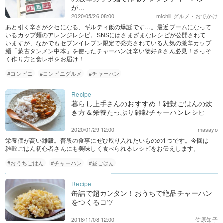
が...
2020/05/26 08:00
michill グルメ・おでかけ
あと引く辛さがクセになる、ギルティ飯の爆誕です…。最近ブームになって
いるカップ麺のアレンジレシピ。SNSにはさまざまなレシピが公開されて
いますが、なかでもセブンイレブン限定で発売されている人気の激辛カップ
麺「蒙古タンメン中本」を使ったチャーハンは辛い物好きさん必見！さっそ
く作り方と食レポをお届け！
#コンビニ
#コンビニグルメ
#チャーハン
暮らし上手さんのおすすめ！雑穀ごはんの炊
き方＆栄養たっぷり雑穀チャーハンレシピ
2020/01/29 12:00
masayo
栄養価が高い雑穀。普段の食事にぜひ取り入れたいものの1つです。今回は
雑穀ごはん初心者さんにも美味しく食べられるレシピをお伝えします。
#おうちごはん
#チャーハン
#昼ごはん
缶詰で超カンタン！おうちで絶品チャーハン
をつくるコツ
2018/11/08 12:00
笠原知子