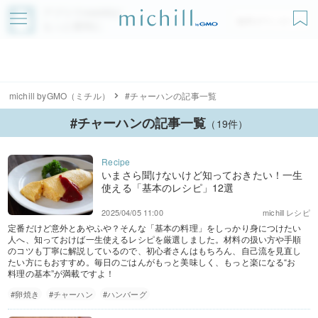
アプリでmichillが
無料ダウンロード
もっと便利に
michill byGMO（ミチル）
#チャーハンの記事一覧
#チャーハンの記事一覧
（19件）
いまさら聞けないけど知っておきたい！一生
使える「基本のレシピ」12選
2025/04/05 11:00
michill レシピ
定番だけど意外とあやふや？そんな「基本の料理」をしっかり身につけたい
人へ、知っておけば一生使えるレシピを厳選しました。材料の扱い方や手順
のコツも丁寧に解説しているので、初心者さんはもちろん、自己流を見直し
たい方にもおすすめ。毎日のごはんがもっと美味しく、もっと楽になる“お
料理の基本”が満載ですよ！
#卵焼き
#チャーハン
#ハンバーグ