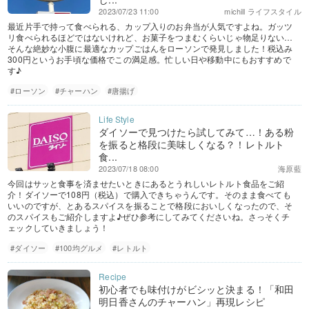
2023/07/23 11:00
michill ライフスタイル
最近片手で持って食べられる、カップ入りのお弁当が人気ですよね。ガッツ
リ食べられるほどではないけれど、お菓子をつまむくらいじゃ物足りない…
そんな絶妙な小腹に最適なカップごはんをローソンで発見しました！税込み
300円というお手頃な価格でこの満足感。忙しい日や移動中にもおすすめで
す♪
#ローソン
#チャーハン
#唐揚げ
ダイソーで見つけたら試してみて…！ある粉
を振ると格段に美味しくなる？！レトルト
食...
2023/07/18 08:00
海原藍
今回はサッと食事を済ませたいときにあるとうれしいレトルト食品をご紹
介！ダイソーで108円（税込）で購入できちゃうんです。そのまま食べても
いいのですが、とあるスパイスを振ることで格段においしくなったので、そ
のスパイスもご紹介しますよ♪ぜひ参考にしてみてくださいね。さっそくチ
ェックしていきましょう！
#ダイソー
#100均グルメ
#レトルト
初心者でも味付けがビシッと決まる！「和田
明日香さんのチャーハン」再現レシピ