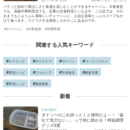
2017/12/16 12:00
michill グルメ・おでかけ
パラッと炒めて香ばしさと食感を楽しむことができるチャーハン。大衆食堂
でも、高級中華料理店でも、定番の主食料理といえます。この店では、その
ままでもじゅうぶん美味しいチャーハンに、上品な旨味たっぷりスープをか
けて食べます。ワクワクする美味しさがそこにあるのです。
#チャーハン
#大衆食堂
#中華料理
関連する人気キーワード
エスニック
オムライス
ローソン
コンビニグルメ
再現レシピ
ウエルシア
冷凍食品
麻婆豆腐
再現レシピ
麻婆春雨
新着
ダイソーのこれ持っとくと便利だよ～！「疲
れて気力ない…」って時に助かる！時短調理
グッズ3選