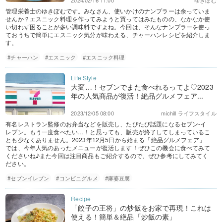
2024/02/16 11:00
ゆきぼむ
管理栄養士のゆきぼむです。みなさん、使いかけのナンプラーは余っていま
せんか？エスニック料理を作ってみようと買ってはみたものの、なかなか使
い切れず困ることが多い調味料ですよね。今回は、そんなナンプラーを使っ
ておうちで簡単にエスニック気分が味わえる、チャーハンレシピを紹介しま
す。
#チャーハン
#エスニック
#エスニック料理
大変…！セブンでまた食べれるってよ♡2023
年の人気商品が復活！絶品グルメフェア...
2023/12/05 08:00
michill ライフスタイル
有名レストラン監修のお弁当などを販売し、たびたび話題になるセブン-イ
レブン。もう一度食べたい…！と思っても、販売が終了してしまっているこ
とも少なくありません。2023年12月5日から始まる「絶品グルメフェア」
では、今年人気のあったメニューが復活します！ぜひこの機会に食べてみて
くださいね♪また今回は注目商品もご紹介するので、ぜひ参考にしてみてく
ださい。
#セブンイレブン
#コンビニグルメ
#麻婆豆腐
「餃子の王将」の炒飯をお家で再現！これは
使える！簡単＆絶品「炒飯の素」