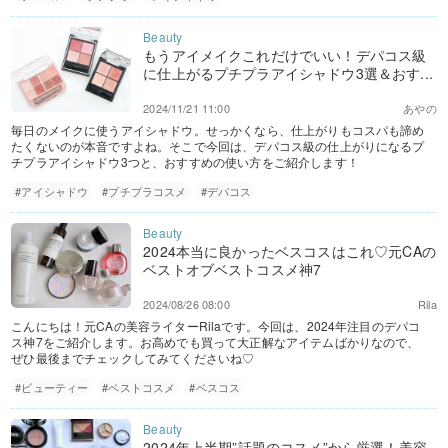
もうアイメイクこれだけでいい！デパコス級
に仕上がるプチプラアイシャドウ3選＆おす...
2024/11/21 11:00
あやの
毎日のメイクに使うアイシャドウ。せっかくなら、仕上がりもコスパも諦め
たくないのが本音ですよね。そこで今回は、デパコス級の仕上がりになるプ
チプラアイシャドウ3つと、おすすめの使い方をご紹介します！
#アイシャドウ
#プチプラコスメ
#デパコス
2024本当に良かったベスコスはこれ♡元CAの
ベストオブベストコスメ神7
2024/08/26 08:00
Rila
こんにちは！元CAの美容ライターRilaです。今回は、2024年注目のデパコ
ス神7をご紹介します。お高めでも買って大正解なアイテムばかりなので、
ぜひ最後までチェックしてみてくださいね♡
#ビューティー
#ベストコスメ
#ベスコス
2024年上半期”話題のコスメ”から厳選！美容