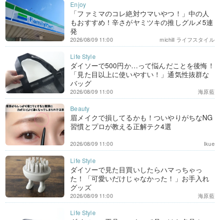
「ファミマのコレ絶対ウマいやつ！」中の人
もおすすめ！辛さがヤミツキの推しグルメ5連
発
2026/08/09 11:00
michill ライフスタイル
ダイソーで500円か…って悩んだことを後悔！
「見た目以上に使いやすい！」通気性抜群な
バッグ
2026/08/09 11:00
海原藍
眉メイクで損してるかも！ついやりがちなNG
習慣とプロが教える正解テク4選
2026/08/09 11:00
Ikue
ダイソーで見た目買いしたらハマっちゃっ
た！「可愛いだけじゃなかった！」お手入れ
グッズ
2026/08/09 11:00
海原藍