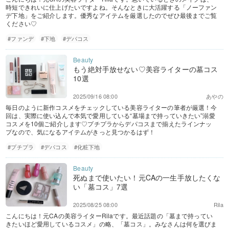
時短できれいに仕上げたいですよね。そんなときに大活躍する「ノーファン
デ下地」をご紹介します。優秀なアイテムを厳選したのでぜひ最後までご覧
ください♡
#ファンデ
#下地
#デパコス
もう絶対手放せない♡美容ライターの墓コス
10選
2025/09/16 08:00
あやの
毎日のように新作コスメをチェックしている美容ライターの筆者が厳選！今
回は、実際に使い込んで本気で愛用している“墓場まで持っていきたい”溺愛
コスメを10個ご紹介します♡プチプラからデパコスまで揃えたラインナッ
プなので、気になるアイテムがきっと見つかるはず！
#プチプラ
#デパコス
#化粧下地
死ぬまで使いたい！元CAの一生手放したくな
い「墓コス」7選
2025/08/25 08:00
Rila
こんにちは！元CAの美容ライターRilaです。最近話題の「墓まで持ってい
きたいほど愛用しているコスメ」の略、「墓コス」。みなさんは何を選びま