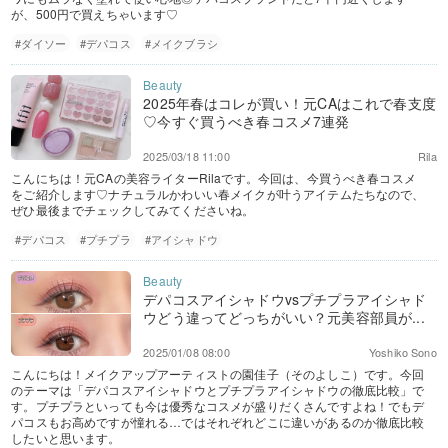
が、500円で買えちゃいます♡
#ダイソー
#デパコス
#メイクブラシ
2025年春はコレが買い！元CAはこれで春支度
♡今すぐ買うべき春コスメ7連発
2025/03/18 11:00
Rila
こんにちは！元CAの美容ライターRilaです。今回は、今買うべき春コスメ
をご紹介します♡ナチュラルかわいい春メイクが叶うアイテムたちなので、
ぜひ最後までチェックしてみてくださいね。
#デパコス
#プチプラ
#アイシャドウ
デパコスアイシャドウvsプチプラアイシャド
ウどう違ってどっちがいい？元美容部員が...
2025/01/08 08:00
Yoshiko Sono
こんにちは！メイクアップアーティストの園佳子（そのよしこ）です。今回
のテーマは「デパコスアイシャドウとプチプラアイシャドウの徹底比較」で
す。プチプラといっても今は優秀なコスメが盛りだくさんですよね！でもデ
パコスもお高めですが憧れる…ではそれぞれどこに違いがあるのか徹底比較
したいと思います。