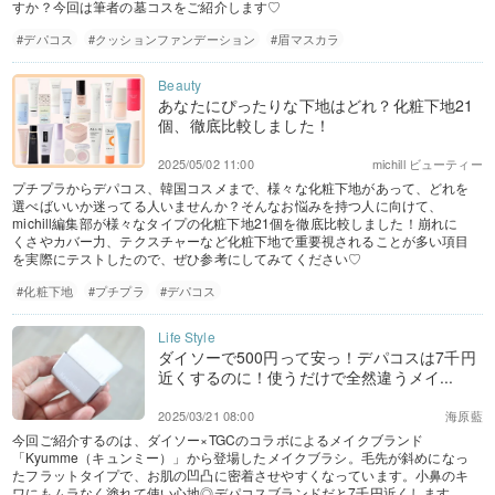
すか？今回は筆者の墓コスをご紹介します♡
#デパコス
#クッションファンデーション
#眉マスカラ
あなたにぴったりな下地はどれ？化粧下地21
個、徹底比較しました！
2025/05/02 11:00
michill ビューティー
プチプラからデパコス、韓国コスメまで、様々な化粧下地があって、どれを
選べばいいか迷ってる人いませんか？そんなお悩みを持つ人に向けて、
michill編集部が様々なタイプの化粧下地21個を徹底比較しました！崩れに
くさやカバー力、テクスチャーなど化粧下地で重要視されることが多い項目
を実際にテストしたので、ぜひ参考にしてみてください♡
#化粧下地
#プチプラ
#デパコス
ダイソーで500円って安っ！デパコスは7千円
近くするのに！使うだけで全然違うメイ...
2025/03/21 08:00
海原藍
今回ご紹介するのは、ダイソー×TGCのコラボによるメイクブランド
「Kyumme（キュンミー）」から登場したメイクブラシ。毛先が斜めになっ
たフラットタイプで、お肌の凹凸に密着させやすくなっています。小鼻のキ
ワにもムラなく塗れて使い心地◎デパコスブランドだと7千円近くします