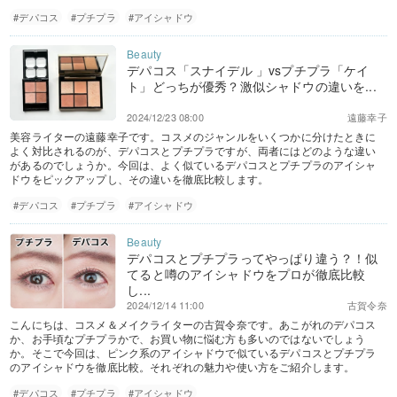
#デパコス
#プチプラ
#アイシャドウ
デパコス「スナイデル 」vsプチプラ「ケイ
ト」どっちが優秀？激似シャドウの違いを...
2024/12/23 08:00
遠藤幸子
美容ライターの遠藤幸子です。コスメのジャンルをいくつかに分けたときに
よく対比されるのが、デパコスとプチプラですが、両者にはどのような違い
があるのでしょうか。今回は、よく似ているデパコスとプチプラのアイシャ
ドウをピックアップし、その違いを徹底比較します。
#デパコス
#プチプラ
#アイシャドウ
デパコスとプチプラってやっぱり違う？！似
てると噂のアイシャドウをプロが徹底比較
し...
2024/12/14 11:00
古賀令奈
こんにちは、コスメ＆メイクライターの古賀令奈です。あこがれのデパコス
か、お手頃なプチプラかで、お買い物に悩む方も多いのではないでしょう
か。そこで今回は、ピンク系のアイシャドウで似ているデパコスとプチプラ
のアイシャドウを徹底比較。それぞれの魅力や使い方をご紹介します。
#デパコス
#プチプラ
#アイシャドウ