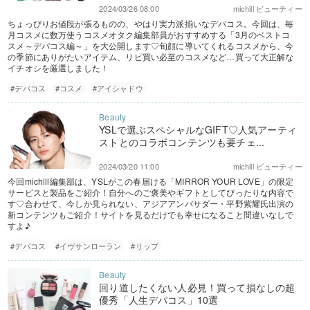
2024/03/26 08:00
michill ビューティー
ちょっぴりお値段が張るものの、やはり実力派揃いなデパコス。今回は、毎
月コスメに数万使うコスメオタク編集部員がおすすめする「3月のベストコ
スメ～デパコス編～」を大公開します♡旬顔に導いてくれるコスメから、今
の季節にありがたいアイテム、リピ買い必至のコスメなど…買って大正解な
イチオシを厳選しました！
#デパコス
#コスメ
#アイシャドウ
YSLで選ぶスペシャルなGIFT​♡人気アーティ
ストとのコラボコンテンツも要チェ...
2024/03/20 11:00
michill ビューティー
今回michill編集部は、YSLがこの春届ける「MIRROR YOUR LOVE」の限定
サービスと製品をご紹介！自分へのご褒美やギフトとしてぴったりな内容で
す♡合わせて、今しか見られない、アジアアンバサダー・平野紫耀氏出演の
新コンテンツもご紹介！サイトを見るだけでも幸せになること間違いなしで
すよ♪
#デパコス
#イヴサンローラン
#リップ
回り道したくない人必見！買って損なしの超
優秀「人生デパコス」10選