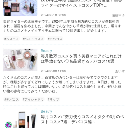
ライターのマイベストコスメTOP1...
2024/08/18 08:00
遠藤幸子
美容ライターの遠藤幸子です。2024年上半期も魅力的なコスメが多数発売
され、話題を集めました。今回はそんな中から筆者が特に注目した、選りす
ぐりのコスメをメイクアイテムに限って10個選出し、紹介します。
#ベスコス
#ベストコスメ
#デパコス
毎月数万コスメを買う美容マニアがこれだけ
は手放せない♡名品過ぎるデパコス10選
2024/05/08 11:00
あいす
たくさんのコスメが並ぶ、百貨店のカウンターは華やかでワクワクします
が、種類が多すぎてどれにしようか迷ってしまいますよね。今日は、迷った
時はこれを買っておけば間違いない、名品デパコスを紹介します。ぜひお買
い物の参考にしてみてくださいね。
#デパコス
#アイシャドウ
#リップ
毎月コスメに数万使うコスメオタクの3月のベ
ストコスメ7選～デパコス編～