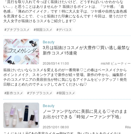
「流行を取り入れて今っぽく垢抜けたいけど、どうすればいいかわからな
い…」と思うことはありませんか？ 垢抜けるポイントは、「ツヤ感」「血
色感」「薄めのアイメイク」です！特に大人女子は、ツヤ感や自然な血色感
を意識することで、ぐっと垢抜けた印象になるんです！今回は、使うだけで
大人女子が垢抜けるコスメをご紹介します♡
#プチプラコスメ
#韓国コスメ
#デパコス
3月は垢抜けコスメが大豊作♡買い逃し厳禁な
新作コスメ15連発
2026/03/14 11:00
michill ビューティー
垢抜けいたいならコスメを変えるのが一番簡単♡この春はベースメイクから
ポイントメイク、スキンケアまで新作が続々登場。新作の中から、編集部イ
チのコスメマニアの美容担当が特に気になるアイテムをピックアップ！発売
日順にまとめたのでチェックしてみてくださいね♡
#新作コスメ
#プチプラコスメ
#韓国コスメ
ノーファンデなのに美肌に見える♡そのまま
お出かけできる「時短ノーファンデ下地」
2025/12/01 08:00
Rila
こんにちは！元CAの美容ライターRilaです。急いでいるときのメイクは、