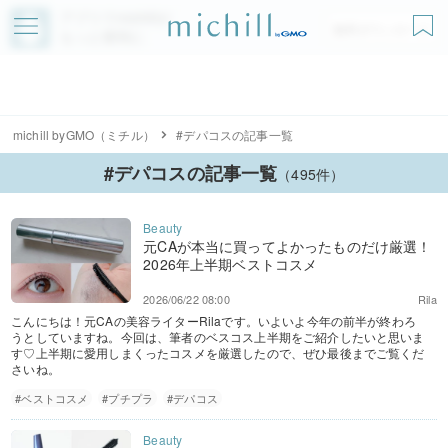
アプリでmichillが
無料ダウンロード
もっと便利に
michill byGMO（ミチル）
#デパコスの記事一覧
#デパコスの記事一覧
（495件）
元CAが本当に買ってよかったものだけ厳選！
2026年上半期ベストコスメ
2026/06/22 08:00
Rila
こんにちは！元CAの美容ライターRilaです。いよいよ今年の前半が終わろ
うとしていますね。今回は、筆者のベスコス上半期をご紹介したいと思いま
す♡上半期に愛用しまくったコスメを厳選したので、ぜひ最後までご覧くだ
さいね。
#ベストコスメ
#プチプラ
#デパコス