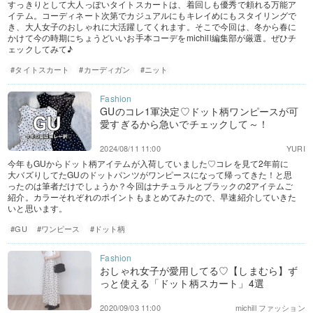
すっきりとして大人っぽいタイトスカートは、着回しも優秀で頼れる万能ア
イテム。コーディネート次第でカジュアルにもキレイめにもスタイリングで
き、大人女子のおしゃれに大活躍してくれます。そこで今回は、冬から春に
かけて今の時期にちょうどいいお手本コーデをmichill編集部が厳選。ぜひチ
ェックしてみて♪
#タイトスカート
#カーディガン
#ニット
GUのコレ1軍決定♡ドット柄ワンピースが可
愛すぎるから急いでチェックして～！
2024/08/11 11:00
YURI
今年もGUからドット柄アイテムが入荷していました♡コレを見て2年前に
大バズりしてたGUのドットパンツがワンピースになって帰ってきた！と思
ったのは筆者だけでしょうか？今回はナチュラルとブラックの2アイテムご
紹介。カラーそれぞれのポイントもまとめてみたので、早速紹介していきた
いと思います。
#GU
#ワンピース
#ドット柄
おしゃれ女子が愛用してる♡【しまむら】ず
っと使える「ドット柄スカート」4選
2020/09/03 11:00
michill ファッション