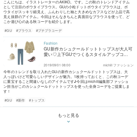
こんにちは、イラストレーターのAKIKO。です。この秋のトレンドアイテム
として注目のボウタイブラウス。GUの小粒ドットボウタイブラウスは、ボ
ウタイがスッキリ細見え、ふんわりした袖と大きめなカフスなどが上品で高
見え抜群のアイテム。今回はそんなきちんと真面目なブラウスを使って、ど
こか遊び心のある秋コーデを紹介します。
#GU
#ブラウス
#プチプラコーデ
GU新作カシュクールドットトップスが大人可
愛い♡上下GUでつくるスタイルアップコ...
2019/09/01 08:00
michill ファッション
今年のトレンドを取り入れたGUの新作カシュクールドットトップスは、大
人っぽいけど可愛らしいデザインが魅力。1枚持っておくと、この秋コーデ
に重宝すること間違いなしのアイテムです♪今回はmichill編集部ファッショ
ン担当がこのカシュクールドットトップスを使った全身コーデをご提案しま
す！
#GU
#新作
#トップス
もっと見る