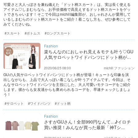
可愛さと大人っぽさを兼ね備えた「ドット柄スカート」は、実は長く使える
アイテム♡しまむらなら、お手頃価格で高見えするドット柄スカートをゲッ
トできちゃいます！そこで今回はmichill編集部が、おしゃれさんが愛用して
いるしまむらのドット柄スカートをご紹介！着こなし方も、ぜひ参考にして
みてくださいね。
#スカート
#ボトムス
#ロングスカート
楽ちんなのにおしゃれ見え＆モテも叶う♡GU
人気サロペットワイドパンツにドット柄が...
2020/06/25 08:00
michill ファッション
GUの人気サロペットワイドパンツにドット柄が登場！キュートな印象を演
出しながらも、上品で大人っぽい着こなしが叶うアイテムです。今回は、そ
んなサロペットワイドパンツを主役にした、大人可愛いモテコーデをご紹介
します。彼からも女友達からも褒められるコーデを、早速チェックしましょ
う！
#サロペット
#ワイドパンツ
#ドット柄
さすがGUさん！全部990円なんて…♪イロチ
買い推奨！みんなが買った最新「神Tシ...