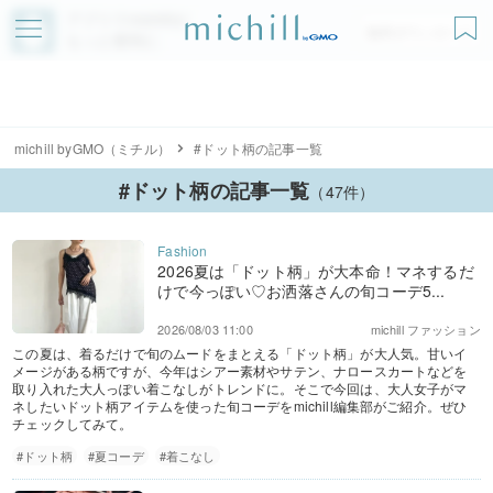
アプリでmichillが
無料ダウンロード
もっと便利に
michill byGMO（ミチル）
#ドット柄の記事一覧
#ドット柄の記事一覧
（47件）
2026夏は「ドット柄」が大本命！マネするだ
けで今っぽい♡お洒落さんの旬コーデ5...
2026/08/03 11:00
michill ファッション
この夏は、着るだけで旬のムードをまとえる「ドット柄」が大人気。甘いイ
メージがある柄ですが、今年はシアー素材やサテン、ナロースカートなどを
取り入れた大人っぽい着こなしがトレンドに。そこで今回は、大人女子がマ
ネしたいドット柄アイテムを使った旬コーデをmichill編集部がご紹介。ぜひ
チェックしてみて。
#ドット柄
#夏コーデ
#着こなし