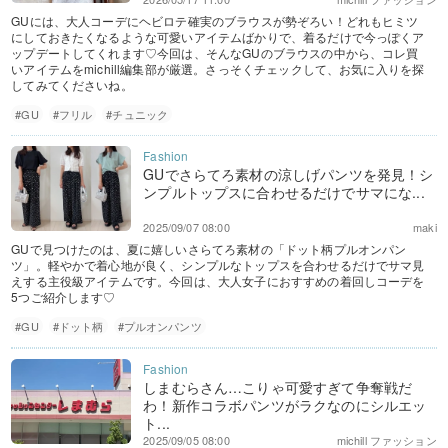
GUには、大人コーデにヘビロテ確実のブラウスが勢ぞろい！どれもヒミツ
にしておきたくなるような可愛いアイテムばかりで、着るだけで今っぽくア
ップデートしてくれます♡今回は、そんなGUのブラウスの中から、コレ買
いアイテムをmichill編集部が厳選。さっそくチェックして、お気に入りを探
してみてくださいね。
#GU
#フリル
#チュニック
GUでさらてろ素材の涼しげパンツを発見！シ
ンプルトップスに合わせるだけでサマにな...
2025/09/07 08:00
maki
GUで見つけたのは、夏に嬉しいさらてろ素材の「ドット柄プルオンパン
ツ」。軽やかで着心地が良く、シンプルなトップスを合わせるだけでサマ見
えする主役級アイテムです。今回は、大人女子におすすめの着回しコーデを
5つご紹介します♡
#GU
#ドット柄
#プルオンパンツ
しまむらさん…こりゃ可愛すぎて争奪戦だ
わ！新作コラボパンツがラクなのにシルエッ
ト...
2025/09/05 08:00
michill ファッション