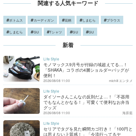
関連する人気キーワード
ボトムス
カーディガン
花柄
しまむら
ブラウス
しまむら
GU
Tシャツ
GU
GU
新着
モノマックス9月号が付録の域超えてる…！
「SHAKA」コラボの4層ショルダーバッグが
便利！
2026/08/08 11:00
michill エンタメ
ダイソーさんこんなの反則だよ…！「不器用
でもなんとかなる！」可愛くて便利なお弁当
グッズ
2026/08/08 11:00
海原藍
セリアでタグを見た瞬間カゴ行き！「100円と
は思えない上質感！」「今流行ってるヤ