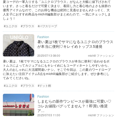
夏コーデの一軍入りする「ユニクロブラウス」がなんと大幅に値下げされて
います。さっと着るだけで可愛く決まり、着回し力と着心地のよさも抜群の
優秀アイテムなので、このお得な機会は絶対に見逃せません♪さっそく、大
人女子におすすめ商品をmichill編集部がまとめたので、一気にチェックしま
しょう！
#ユニクロ
#ブラウス
#パフスリーブ
暑い夏は1枚でサマになるユニクロのブラウス
が本当に便利♡キレイめトップス5連発
2025/07/13 08:00
michill ファッション
暑い夏は、1枚でサマになるユニクロのブラウスが本当に便利♡合わせるボ
トムスによってカジュアルにもキレイめにもコーディネートしやすいから、
大人のおしゃれに大活躍間違いナシ。そこで今回は、この夏のワードローブ
に加えたい注目アイテム5点をmichill編集部がご紹介します。ぜひ参考にし
てみてくださいね。
#ユニクロ
#ブラウス
#ドット柄
しまむらの新作ワンピースが最強に可愛い♡
コレお値段バグってません？！即買い推奨
ア...
2025/07/03 11:00
michill ファッション