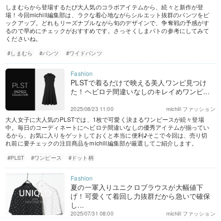
しまむらから登場するたび大人気のコラボアイテムから、続々と新作が登
場！今回michill編集部は、ラクな着心地ながらシルエット抜群のパンツをピ
ックアップ。どれもリーズナブルながら旬のデザインで、争奪戦の予感がす
るので早めにチェックがおすすめです。さっそくしまパトの参考にしてみて
くださいね。
#しまむら
#パンツ
#ワイドパンツ
PLSTで着るだけで映える美人ワンピ見つけ
た！ヘビロテ間違いなしのキレイめワンピ...
2025/08/23 11:00
michill ファッション
大人女子に大人気のPLSTでは、1枚で可愛く決まるワンピースが続々登場
中。毎日のコーディネートにヘビロテ間違いなしの優秀アイテムが揃ってい
るから、お気に入りをゲットしておくと本当に便利♪そこで今回は、売り切
れ前に要チェックの注目商品をmichill編集部が厳選してご紹介します。
#PLST
#ワンピース
#ドット柄
夏の一軍入りユニクロブラウスが大幅値下
げ！可愛くて着回し力抜群だから急いで確保
し...
2025/07/31 08:00
michill ファッション