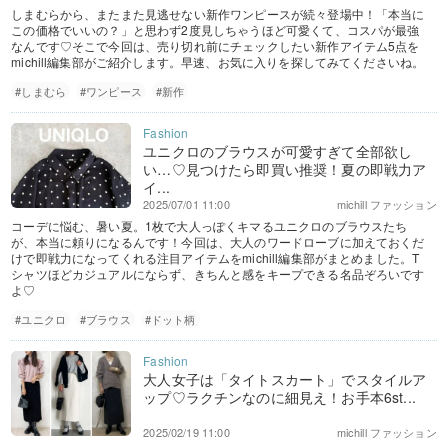
しまむらから、またまた見逃せない新作ワンピースが続々登場中！「本当に
この価格でいいの？」と思わず2度見しちゃうほど可愛くて、コスパが最強
なんです♡そこで今回は、売り切れ前にチェックしたい新作アイテム5点を
michill編集部がご紹介します。早速、お気に入りを探してみてくださいね。
#しまむら
#ワンピース
#新作
ユニクロのブラウスが可愛すぎて全部欲し
い…♡見つけたら即買い推奨！夏の即戦力ア
イ...
2025/07/01 11:00
michill ファッション
コーデに悩む、暑い夏。1枚で大人っぽくキマるユニクロのブラウスたち
が、本当に頼りになるんです！今回は、大人のワードローブに加えておくだ
けで即戦力になってくれる注目アイテムをmichill編集部がまとめました。T
シャツほどカジュアルにならず、きちんと感をキープできる名品ぞろいです
よ♡
#ユニクロ
#ブラウス
#ドット柄
大人女子は「タイトスカート」でスタイルア
ップ♡ラクチンなのに細見え！お手本6st...
2025/02/19 11:00
michill ファッション