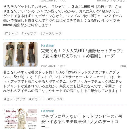
2020/06/16 11:00
michill ファッション
そろそろゲットしておきたい「Tシャツ」。GUには990円（税抜）で、さま
ざまな旬デザインのTシャツが揃っているから、お気に入りの1枚がきっと
ゲットできるはず！旬デザインながら、シンプルで使い勝手のいいアイテム
揃いで着回しも抜群なんです♡今回はイロチで欲しくなる990円Tシャツを
michill編集部がご紹介します！
#Tシャツ
#トップス
#ノースリーブ
完売間近！？大人気GU「無敵セットアップ」
で夏を乗り切る♡おすすめ着回しコーデ
2020/06/10 10:00
rina
着こなしやすく定番のドット柄！GUの「2WAYドットスクエアネックブラ
ウス（5分袖）」と「ドットプリントシアサッカーフレアスカート」は、セ
ットアップでも着こなせる万能アイテム。シアサッカーでチェック地にドッ
トプリントが施されている生地が、高見えにも効果的なんです。今回は、そ
れぞれのアイテムの着こなしやセットでの着こなしをご紹介していきます！
#セットアップ
#スカート
#ブラウス
プチプラに見えない！ドットワンピースが可
愛いすぎる♡モテ度最強！大人のデートコ
ー...