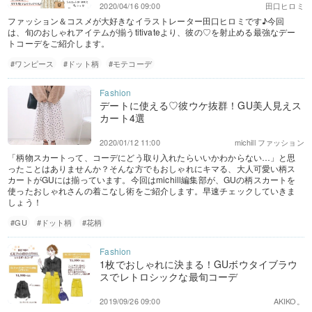
2020/04/16 09:00
田口ヒロミ
ファッション＆コスメが大好きなイラストレーター田口ヒロミです♪今回
は、旬のおしゃれアイテムが揃うtitivateより、彼の♡を射止める最強なデー
トコーデをご紹介します。
#ワンピース
#ドット柄
#モテコーデ
デートに使える♡彼ウケ抜群！GU美人見えス
カート4選
2020/01/12 11:00
michill ファッション
「柄物スカートって、コーデにどう取り入れたらいいかわからない…」と思
ったことはありませんか？そんな方でもおしゃれにキマる、大人可愛い柄ス
カートがGUには揃っています。今回はmichill編集部が、GUの柄スカートを
使ったおしゃれさんの着こなし術をご紹介します。早速チェックしていきま
しょう！
#GU
#ドット柄
#花柄
1枚でおしゃれに決まる！GUボウタイブラウ
スでレトロシックな最旬コーデ
2019/09/26 09:00
AKIKO。