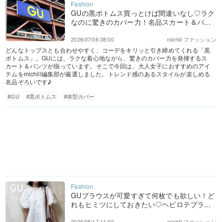
GUの黒ボトムス買っとけば間違いなし♡ラク
なのに驚きのカバー力！名品スカート＆パ...
2026/07/06 08:00
michill ファッション
どんなトップスとも合わせやすく、コーデをキリッと引き締めてくれる「黒
ボトムス」。GUには、ラクな着心地ながら、驚きのカバー力を発揮するス
カート＆パンツが揃っています。そこで今回は、大人女子におすすめのアイ
テムをmichill編集部が厳選しました。トレンド感のあるスタイルが楽しめる
名品ぞろいです♪
#GU
#黒ボトムス
#体型カバー
GUブラウスが可愛すぎて何枚でも欲しい！ど
れもヒミツにしておきたい♡ヘビロテブラ...
2026/05/17 11:00
michill ファッション