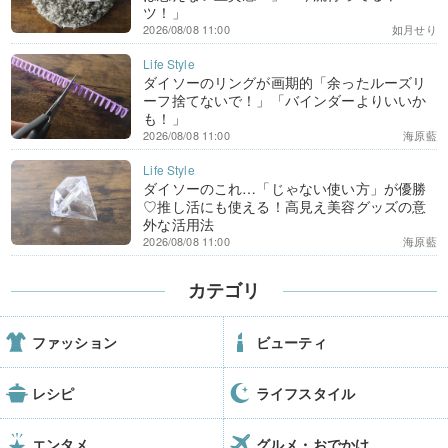
ツ！」
2026/08/08 11:00
如月せり
ダイソーのリングが画期的「余ったルーズリ
ーフ捨てないで！」「バインダーよりいいか
も！」
2026/08/08 11:00
海原藍
ダイソーのこれ…「じゃない使い方」が優勝
♡推し活にも使える！高見え美容グッズの意
外な活用法
2026/08/08 11:00
海原藍
カテゴリ
ファッション
ビューティ
レシピ
ライフスタイル
エンタメ
グルメ・おでかけ