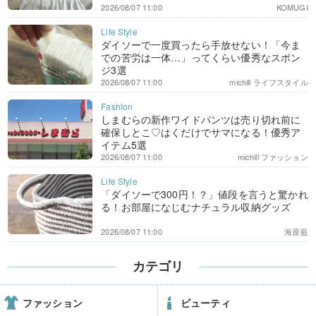
2026/08/07 11:00
KOMUGI
ダイソーで一度買ったら手放せない！「今ま
での苦労は一体…」ってくらい優秀なスポン
ジ3選
2026/08/07 11:00
michill ライフスタイル
しまむらの新作ワイドパンツは売り切れ前に
確保しとこ♡はくだけでサマになる！優秀ア
イテム5選
2026/08/07 11:00
michill ファッション
「ダイソーで300円！？」値段を言うと驚かれ
る！お部屋になじむナチュラル収納グッズ
2026/08/07 11:00
海原藍
カテゴリ
ファッション
ビューティ