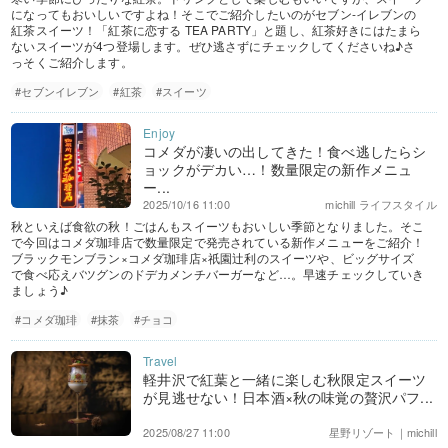
になってもおいしいですよね！そこでご紹介したいのがセブン-イレブンの
紅茶スイーツ！「紅茶に恋する TEA PARTY」と題し、紅茶好きにはたまら
ないスイーツが4つ登場します。ぜひ逃さずにチェックしてくださいね♪さ
っそくご紹介します。
#セブンイレブン
#紅茶
#スイーツ
コメダが凄いの出してきた！食べ逃したらシ
ョックがデカい…！数量限定の新作メニュ
ー...
2025/10/16 11:00
michill ライフスタイル
秋といえば食欲の秋！ごはんもスイーツもおいしい季節となりました。そこ
で今回はコメダ珈琲店で数量限定で発売されている新作メニューをご紹介！
ブラックモンブラン×コメダ珈琲店×祇園辻利のスイーツや、ビッグサイズ
で食べ応えバツグンのドデカメンチバーガーなど…。早速チェックしていき
ましょう♪
#コメダ珈琲
#抹茶
#チョコ
軽井沢で紅葉と一緒に楽しむ秋限定スイーツ
が見逃せない！日本酒×秋の味覚の贅沢パフ...
2025/08/27 11:00
星野リゾート｜michill