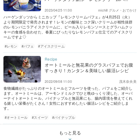
2023/04/25 11:00
michill グルメ・おでかけ
ハーゲンダッツからミニカップ『レモンクリームパフェ』が4月25日（火）
より期間限定で発売されます！レモンの酸味とコク深いクリームが相性抜群
のレモンバニラアイスクリームに、ピール入りレモンソースとグラハムクッ
キーの食感を合わせた、春夏にぴったりなレモンパフェ仕立てのアイスクリ
ームですよ♡
#レモン
#パフェ
#アイスクリーム
オートミールと無花果のグラスパフェでお腹
すっきり！カンタン＆美味しい腸活レシピ
2022/09/08 11:00
茂木奈央美
食物繊維がたっぷりのオートミールとフルーツを使った、パフェをご紹介し
ます。オートミールは、アーモンドミルクでひと晩ゆっくり浸した、オーバ
ーナイトオートミール。パイナップルと無花果にも、腸内環境を整えてくれ
る嬉しい栄養がたくさん！女性におすすめしたい腸活レシピをご紹介しま
す。
#オートミール
#スイーツ
#パイナップル
もっと見る