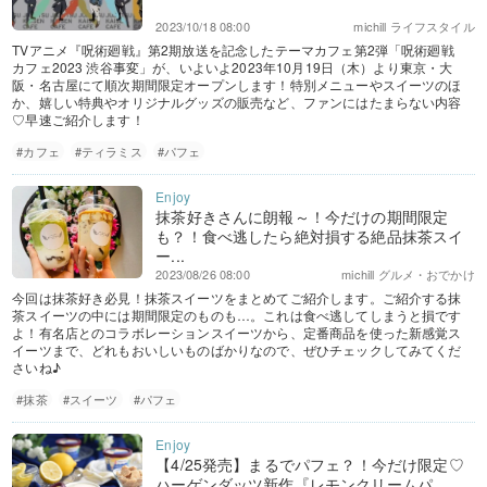
2023/10/18 08:00
michill ライフスタイル
TVアニメ『呪術廻戦』第2期放送を記念したテーマカフェ第2弾「呪術廻戦
カフェ2023 渋谷事変」が、いよいよ2023年10月19日（木）より東京・大
阪・名古屋にて順次期間限定オープンします！特別メニューやスイーツのほ
か、嬉しい特典やオリジナルグッズの販売など、ファンにはたまらない内容
♡早速ご紹介します！
#カフェ
#ティラミス
#パフェ
抹茶好きさんに朗報～！今だけの期間限定
も？！食べ逃したら絶対損する絶品抹茶スイ
ー...
2023/08/26 08:00
michill グルメ・おでかけ
今回は抹茶好き必見！抹茶スイーツをまとめてご紹介します。ご紹介する抹
茶スイーツの中には期間限定のものも…。これは食べ逃してしまうと損です
よ！有名店とのコラボレーションスイーツから、定番商品を使った新感覚ス
イーツまで、どれもおいしいものばかりなので、ぜひチェックしてみてくだ
さいね♪
#抹茶
#スイーツ
#パフェ
【4/25発売】まるでパフェ？！今だけ限定♡
ハーゲンダッツ新作『レモンクリームパ...