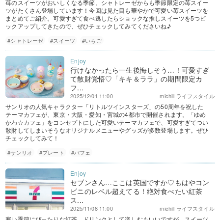
苺のスイーツがおいしくなる季節。シャトレーゼからも季節限定の苺スイー
ツがたくさん登場しています！今回は見た目も華やかで可愛い苺スイーツを
まとめてご紹介。可愛すぎて食べ逃したらショックな推しスイーツを5つピ
ックアップしてきたので、ぜひチェックしてみてくださいね♪
#シャトレーゼ
#スイーツ
#いちご
行けなかったら一生後悔しそう…！可愛すぎ
て散財覚悟♡「キキ＆ララ」の期間限定カ
フ...
2025/12/01 11:00
michill ライフスタイル
サンリオの人気キャラクター「リトルツインスターズ」の50周年を祝した
テーマカフェが、東京・大阪・愛知・宮城の4都市で開催されます。「ゆめ
かわ☆カフェ」をコンセプトにした可愛いテーマカフェで、可愛すぎてつい
散財してしまいそうなオリジナルメニューやグッズが多数登場します。ぜひ
チェックしてみて！
#サンリオ
#プレート
#パフェ
セブンさん…ここは英国ですか♡もはやコン
ビニのレベル超えてる！絶対食べたい紅茶
ス...
2025/11/08 11:00
michill ライフスタイル
寒い季節にぴったりな紅茶。ドリンクとして楽しむもいいですが、スイーツ