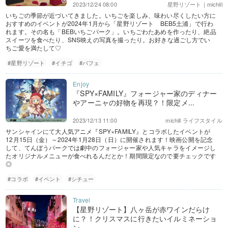
2023/12/24 08:00
星野リゾート｜michill
いちごの季節が近づいてきました。いちごを楽しみ、味わい尽くしたい方に
おすすめのイベントが2024年1月から「星野リゾート BEB5土浦」で行わ
れます。その名も「BEBいちごパーク」。いちごわたあめを作ったり、絶品
スイーツを食べたり、SNS映えの写真を撮ったり。お好きな過ごし方でい
ちご愛を満たして♡
#星野リゾート
#イチゴ
#パフェ
『SPY×FAMILY』フォージャー家のディナー
やアーニャの好物を再現？！限定メ...
2023/12/13 11:00
michill ライフスタイル
サンシャインにて大人気アニメ『SPY×FAMILY』とコラボしたイベントが
12月15日（金）～2024年1月28日（日）に開催されます！映画公開を記念
して、てんぼうパークでは劇中のフォージャー家や人気キャラをイメージし
たオリジナルメニューが食べれるんだとか！期間限定なので要チェックです
◎
#コラボ
#イベント
#シチュー
【星野リゾート】八ヶ岳が赤ワインだらけ
に？！クリスマスに行きたいイルミネーショ
ン...