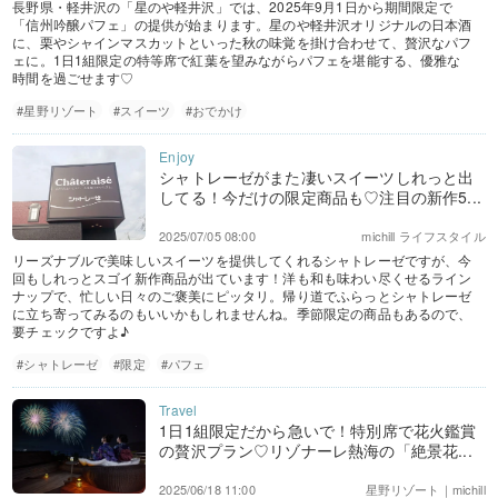
長野県・軽井沢の「星のや軽井沢」では、2025年9月1日から期間限定で
「信州吟醸パフェ」の提供が始まります。星のや軽井沢オリジナルの日本酒
に、栗やシャインマスカットといった秋の味覚を掛け合わせて、贅沢なパフ
ェに。1日1組限定の特等席で紅葉を望みながらパフェを堪能する、優雅な
時間を過ごせます♡
#星野リゾート
#スイーツ
#おでかけ
シャトレーゼがまた凄いスイーツしれっと出
してる！今だけの限定商品も♡注目の新作5...
2025/07/05 08:00
michill ライフスタイル
リーズナブルで美味しいスイーツを提供してくれるシャトレーゼですが、今
回もしれっとスゴイ新作商品が出ています！洋も和も味わい尽くせるライン
ナップで、忙しい日々のご褒美にピッタリ。帰り道でふらっとシャトレーゼ
に立ち寄ってみるのもいいかもしれませんね。季節限定の商品もあるので、
要チェックですよ♪
#シャトレーゼ
#限定
#パフェ
1日1組限定だから急いで！特別席で花火鑑賞
の贅沢プラン♡リゾナーレ熱海の「絶景花...
2025/06/18 11:00
星野リゾート｜michill