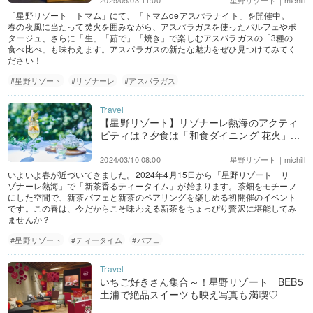
2025/05/03 11:00
星野リゾート｜michill
「星野リゾート トマム」にて、「トマムdeアスパラナイト」を開催中。
春の夜風に当たって焚火を囲みながら、アスパラガスを使ったパルフェやポ
タージュ、さらに「生」「茹で」「焼き」で楽しむアスパラガスの「3種の
食べ比べ」も味わえます。アスパラガスの新たな魅力をぜひ見つけてみてく
ださい！
#星野リゾート
#リゾナーレ
#アスパラガス
【星野リゾート】リゾナーレ熱海のアクティ
ビティは？夕食は「和食ダイニング 花火」...
2024/03/10 08:00
星野リゾート｜michill
いよいよ春が近づいてきました。2024年4月15日から「星野リゾート リ
ゾナーレ熱海」で「新茶香るティータイム」が始まります。茶畑をモチーフ
にした空間で、新茶パフェと新茶のペアリングを楽しめる初開催のイベント
です。この春は、今だからこそ味わえる新茶をちょっぴり贅沢に堪能してみ
ませんか？
#星野リゾート
#ティータイム
#パフェ
いちご好きさん集合～！星野リゾート BEB5
土浦で絶品スイーツも映え写真も満喫♡