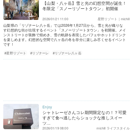
【山梨・八ヶ岳】雪と光の幻想空間が誕生！
冬限定「スノーリゾートタウン」初開催
2026/01/21 11:00
星野リゾート｜michill
山梨県の「リゾナーレ八ヶ岳」では2026年1月27日から、雪と光が織りな
す幻想的な街が出現するイベント「スノーリゾートタウン」を初開催。メイ
ンストリートが装飾で煌めき、雪の軌跡を表現したパフェやホットドリンク
を楽しめます。幻想的な空間で八ヶ岳の冬を存分に楽しみ尽くせるイベント
です！
#星野リゾート
#リゾナーレ
#リゾナーレ八ヶ岳
シャトレーゼさんコレ期間限定なの！？可愛
すぎて食べ逃したらショックな推しスイー
ツ...
2026/01/19 08:00
michill ライフスタイル