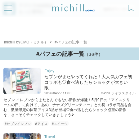
アプリでmichillが
無料ダウンロード
もっと便利に
michill byGMO（ミチル）
#パフェの記事一覧
#パフェの記事一覧
（36件）
セブンがまたやってくれた！大人気カフェ初
コラボも♡食べ逃したらショックが大きい
限...
2026/04/27 11:00
michill ライフスタイル
セブン‐イレブンからまたとんでもない新作が爆誕！5月9日の「アイスクリ
ームの日」に向けて、あの「ナナズグリーンティー」との初コラボ商品を含
む、数量限定の抹茶アイス3品が登場♡食べ逃したらショック必至の新作
を、さっそくチェックしていきましょう♪
#セブンイレブン
#アイス
#スイーツ