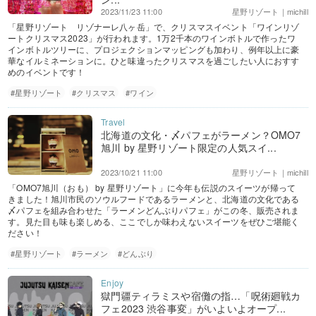
2023/11/23 11:00
星野リゾート｜michill
「星野リゾート リゾナーレ八ヶ岳」で、クリスマスイベント「ワインリゾ
ートクリスマス2023」が行われます。1万2千本のワインボトルで作ったワ
インボトルツリーに、プロジェクションマッピングも加わり、例年以上に豪
華なイルミネーションに。ひと味違ったクリスマスを過ごしたい人におすす
めのイベントです！
#星野リゾート
#クリスマス
#ワイン
北海道の文化・〆パフェがラーメン？OMO7
旭川 by 星野リゾート限定の人気スイ...
2023/10/21 11:00
星野リゾート｜michill
「OMO7旭川（おも） by 星野リゾート」に今年も伝説のスイーツが帰って
きました！旭川市民のソウルフードであるラーメンと、北海道の文化である
〆パフェを組み合わせた「ラーメンどんぶりパフェ」がこの冬、販売されま
す。見た目も味も楽しめる、ここでしか味わえないスイーツをぜひご堪能く
ださい！
#星野リゾート
#ラーメン
#どんぶり
獄門疆ティラミスや宿儺の指…「呪術廻戦カ
フェ2023 渋谷事変」がいよいよオープ...