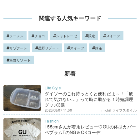
関連する人気キーワード
ラーメン
チョコ
シャトレーゼ
限定
スイーツ
リゾナーレ
星野リゾート
スイーツ
抹茶
星野リゾート
新着
ダイソーのこれ持っとくと便利だよ～！「疲
れて気力ない…」って時に助かる！時短調理
グッズ3選
2026/08/07 11:00
michill ライフスタイル
155cmさんが着用レビュー♡GUの体型カバー
ペプラムTのNG＆OKコーデ