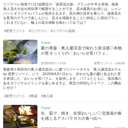
リゾナーレ熱海で1日1組限定の「絶景花火旅」プランが今年も登場。熱海
海上花火大会を特別席で鑑賞することができ、花火鑑賞のお供には、シャン
パンとオリジナルパフェが提供されます。花火柄の浴衣を着たり、線香花火
を客室のテラスで楽しんだり、花火を堪能することに特化した宿泊プラン。
これまでにない、極上の花火体験を味わってみては？
#星野リゾート
#リゾナーレ
#リゾナーレ熱海
夏の青森・奥入瀬渓流で味わう清涼感♡本物
の苔そっくりの「おいらせ苔パフェ」
2025/05/31 11:00
星野リゾート｜michill
青森県十和田市の奥入瀬渓流沿いに建つリゾートホテル「奥入瀬渓流ホテル
by 星野リゾート」にて、2025年6月1日から、涼やかな夏の霧に包まれた苔
を表現した「おいらせ苔パフェ」を提供します。パフェとともに、清涼感の
あるオリジナルドリンクも楽しめますよ。限定の特別なスイーツ、この機会
にぜひ！
#星野リゾート
#青森
#奥入瀬
生、茹で、焼き、全部おいしい♡北海道の春
を感じるアスパラガスの食べ比べ