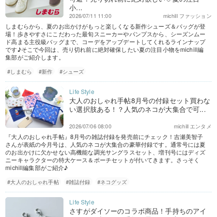
小...
2026/07/11 11:00
michill ファッション
しまむらから、夏のお出かけがもっと楽しくなる新作シューズ＆バッグが登
場！歩きやすさにこだわった最旬スニーカーやパンプスから、シーズンムー
ド高まる主役級バッグまで、コーデをアップデートしてくれるラインナップ
です♪そこで今回は、売り切れ前に絶対確保したい夏の注目小物をmichill編
集部がご紹介します。
#しまむら
#新作
#シューズ
大人のおしゃれ手帖8月号の付録セット買わな
い選択肢ある！？人気のネコが大集合で可...
2026/07/06 08:00
michill エンタメ
『大人のおしゃれ手帖』8月号の雑誌付録を発売前にチェック！吉瀬美智子
さんが表紙の今月号は、人気のネコが大集合の豪華付録です。通常号には夏
のお出かけに欠かせない高機能な調光サングラスセット、増刊号にはディズ
ニーキャラクターの特大ケース＆ポーチセットが付いてきます。さっそく
michill編集部がご紹介♪
#大人のおしゃれ手帖
#雑誌付録
#ネコグッズ
さすがダイソーのコラボ商品！手持ちのアイ