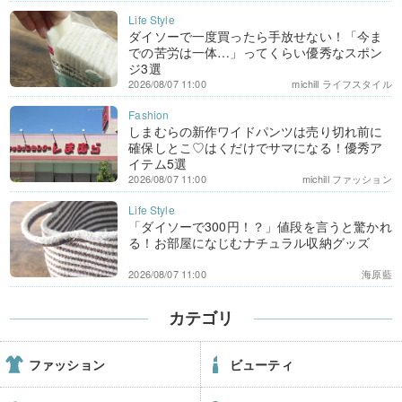
ダイソーで一度買ったら手放せない！「今ま
での苦労は一体…」ってくらい優秀なスポン
ジ3選
2026/08/07 11:00
michill ライフスタイル
しまむらの新作ワイドパンツは売り切れ前に
確保しとこ♡はくだけでサマになる！優秀ア
イテム5選
2026/08/07 11:00
michill ファッション
「ダイソーで300円！？」値段を言うと驚かれ
る！お部屋になじむナチュラル収納グッズ
2026/08/07 11:00
海原藍
カテゴリ
ファッション
ビューティ