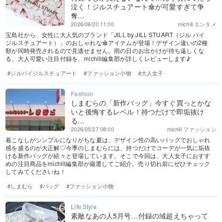
泣く！ジルスチュアート傘が可愛すぎて争
奪...
2026/06/20 11:00
michill エンタメ
宝島社から、女性に大人気のブランド「JILL by JILL STUART（ジル バイ
ジルスチュアート）」のおしゃれな傘アイテムが登場！デザイン違いの2種
類が同時発売されるので見逃せません。雨の日のお出かけが待ち遠しくな
る、大人可愛い注目付録を、michill編集部が詳しくレビューします♪
#ジルバイジルスチュアート
#ファッション小物
#大人女子
しまむらの「新作バッグ」今すぐ買っとかな
いと後悔するレベル！持つだけで即垢抜け
る...
2026/05/27 08:00
michill ファッション
着こなしがシンプルになりがちな夏は、デザイン性の高いバッグでおしゃれ
感を盛るのが大正解♡今季のしまむらには、持つだけでコーデが一気に垢抜
ける新作バッグが続々と登場しています。そこで今回は、大人女子におすす
めの注目商品をmichill編集部が厳選してご紹介。売り切れ前にぜひチェック
してみてくださいね！
#しまむら
#バッグ
#ファッション小物
素敵なあの人5月号…付録の域超えちゃって