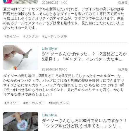
2026/07/25 11:00
海原藍
夏に向けてビーチサンダルを新調したいけれど、デザイン性の高いものは専
門店だと値段も張る…そんなときはダイソーを覗いてみて！専門店で買った
ら倍以上しそうなクオリティのアイテムが、プチプラで手に入ります。厚み
のあるソールでスタイルアップ効果も期待でき、見た目にこだわりたい人に
ぴったりの一足です。
#ダイソー
#サンダル
#ビーチサンダル
ダイソーさんなぜ作った…？「2度見どころか
5度見！」「ギャグ？」インパクト大なキ...
2026/07/24 08:00
海原藍
ダイソーの売り場で、2度見どころか5度見してしまったキーホルダー。な
かなかのインパクトで、バッグにつけると周囲の視線を釘付けにできます♡
サイズがとにかく大きく、バッグ内で紛れてしまいがちな鍵につければ一瞬
で見つけ出せるのもうれしいポイント。見た目のクオリティも高く、かなり
リアルな作りで感心しました！
#ダイソー
#キーホルダー
#100均グッズ
ダイソーさんむしろ500円で良いんですか？！
「シンプルだけど良く出来てる…」クリ...