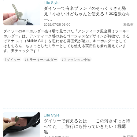
ダイソーで有名ブランドのそっくりさん発
見！小さいけどちゃんと使える！本格派なキ
ー...
2026/07/28 08:00
海原藍
ダイソーのキーホルダー売り場で見つけた『アンティーク風金属ミラーキー
ホルダー』は、アンティーク感のあるゴージャスなデザインが特徴で、まる
でアナ スイ（ANNA SUI）を思わせる雰囲気が魅力。キーホルダーとして
はもちろん、ちょっとしたミラーとしても使える実用性も兼ね備えていま
す。要チェックです！
#ダイソー
#ミラーキーホルダー
#ファッション小物
ダイソーで買えるとは…「この薄さずっと待
ってた！」旅行にも持っていきたい！極薄
黒...
2026/07/28 08:00
海原藍