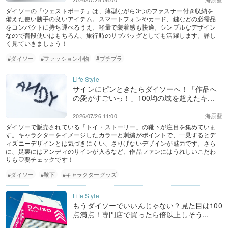
ダイソーの『ウェストポーチ』は、薄型ながら3つのファスナー付き収納を
備えた使い勝手の良いアイテム。スマートフォンやカード、鍵などの必需品
をコンパクトに持ち運べるうえ、軽量で装着感も快適。シンプルなデザイン
なので普段使いはもちろん、旅行時のサブバッグとしても活躍します。詳し
く見ていきましょう！
#ダイソー
#ファッション小物
#プチプラ
サインにピンときたらダイソーへ！「作品へ
の愛がすごいっ！」100均の域を超えたキ...
2026/07/26 11:00
海原藍
ダイソーで販売されている「トイ・ストーリー」の靴下が注目を集めていま
す。キャラクターをイメージしたカラーと刺繍がポイントで、一見するとデ
ィズニーデザインとは気づきにくい、さりげないデザインが魅力です。さら
に、足裏にはアンディのサインが入るなど、作品ファンにはうれしいこだわ
りも♡要チェックです！
#ダイソー
#靴下
#キャラクターグッズ
もうダイソーでいいんじゃない？見た目は100
点満点！専門店で買ったら倍以上しそう...