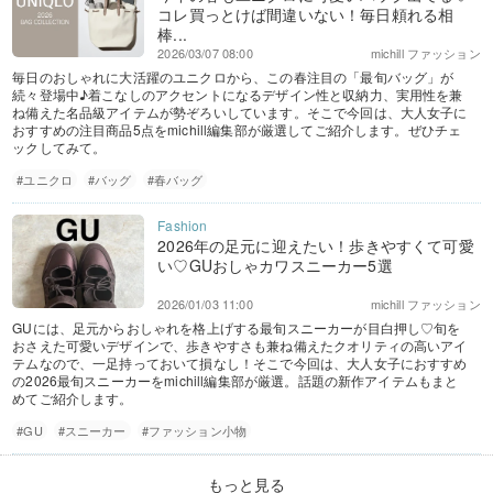
コレ買っとけば間違いない！毎日頼れる相
棒...
2026/03/07 08:00
michill ファッション
毎日のおしゃれに大活躍のユニクロから、この春注目の「最旬バッグ」が
続々登場中♪着こなしのアクセントになるデザイン性と収納力、実用性を兼
ね備えた名品級アイテムが勢ぞろいしています。そこで今回は、大人女子に
おすすめの注目商品5点をmichill編集部が厳選してご紹介します。ぜひチェ
ックしてみて。
#ユニクロ
#バッグ
#春バッグ
2026年の足元に迎えたい！歩きやすくて可愛
い♡GUおしゃカワスニーカー5選
2026/01/03 11:00
michill ファッション
GUには、足元からおしゃれを格上げする最旬スニーカーが目白押し♡旬を
おさえた可愛いデザインで、歩きやすさも兼ね備えたクオリティの高いアイ
テムなので、一足持っておいて損なし！そこで今回は、大人女子におすすめ
の2026最旬スニーカーをmichill編集部が厳選。話題の新作アイテムもまと
めてご紹介します。
#GU
#スニーカー
#ファッション小物
もっと見る