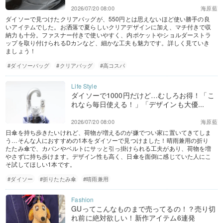
2026/07/20 08:00
海原藍
ダイソーで見つけたクリアバッグが、550円とは思えないほど使い勝手の良
いアイテムでした。お洒落で夏らしいクリアデザインに加え、マチ付きで収
納力も十分。ファスナー付きで使いやすく、内ポケットやショルダーストラ
ップを取り付けられるDカンなど、細かな工夫も魅力です。詳しく見ていき
ましょう！
#ダイソーバッグ
#クリアバッグ
#高コスパ
ダイソーで1000円だけど…むしろお得！「こ
れなら毎日使える！」「デザインも大優...
2026/07/20 08:00
海原藍
日傘を持ち歩きたいけれど、荷物が増えるのが嫌でつい家に置いてきてしま
う…そんな人におすすめの1本をダイソーで見つけました！晴雨兼用の折り
たたみ傘で、カバンやベルトにサッと引っ掛けられる工夫があり、荷物を増
やさずに持ち歩けます。デザイン性も高く、日傘を面倒に感じていた人にこ
そ試してほしい1本です。
#ダイソー
#折りたたみ傘
#晴雨兼用
GUってこんなものまで売ってるの！？売り切
れ前に絶対欲しい！新作アイテム6連発