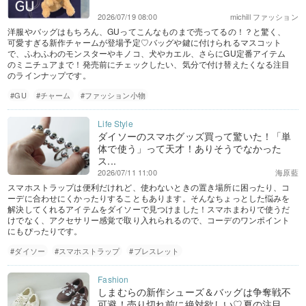
2026/07/19 08:00
michill ファッション
洋服やバッグはもちろん、GUってこんなものまで売ってるの！？と驚く、
可愛すぎる新作チャームが登場予定♡バッグや鍵に付けられるマスコット
で、ふわふわのモンスターやキノコ、犬やカエル、さらにGU定番アイテム
のミニチュアまで！発売前にチェックしたい、気分で付け替えたくなる注目
のラインナップです。
#GU
#チャーム
#ファッション小物
ダイソーのスマホグッズ買って驚いた！「単
体で使う」って天才！ありそうでなかった
ス...
2026/07/11 11:00
海原藍
スマホストラップは便利だけれど、使わないときの置き場所に困ったり、コ
ーデに合わせにくかったりすることもあります。そんなちょっとした悩みを
解決してくれるアイテムをダイソーで見つけました！スマホまわりで使うだ
けでなく、アクセサリー感覚で取り入れられるので、コーデのワンポイント
にもぴったりです。
#ダイソー
#スマホストラップ
#ブレスレット
しまむらの新作シューズ＆バッグは争奪戦不
可避！売り切れ前に絶対欲しい♡夏の注目