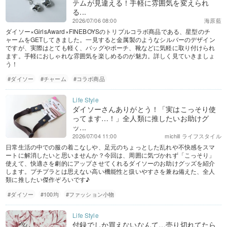
テムが見違える！手軽に雰囲気を変えられ
る...
2026/07/06 08:00
海原藍
ダイソー×GirlsAward×FINEBOYSのトリプルコラボ商品である、星型のチ
ャームをGETしてきました。一見すると金属製のようなシルバーのデザイン
ですが、実際はとても軽く、バッグやポーチ、靴などに気軽に取り付けられ
ます。手軽におしゃれな雰囲気を楽しめるのが魅力。詳しく見ていきましょ
う！
#ダイソー
#チャーム
#コラボ商品
ダイソーさんありがとう！「実はこっそり使
ってます…！」全人類に推したいお助けグ
ッ...
2026/07/04 11:00
michill ライフスタイル
日常生活の中での服の着こなしや、足元のちょっとした乱れや不快感をスマ
ートに解消したいと思いませんか？今回は、周囲に気づかれず「こっそり」
使えて、快適さを劇的にアップさせてくれるダイソーのお助けグッズを紹介
します。プチプラとは思えない高い機能性と扱いやすさを兼ね備えた、全人
類に推したい傑作ぞろいです♪
#ダイソー
#100均
#ファッション小物
付録でしか買えないなんて…売り切れてたら