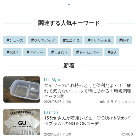
関連する人気キーワード
シューズ
クリアバッグ
ユニクロ
折りたたみ傘
新作
100均
ダイソー
しまむら
キーホルダー
GU
新着
ダイソーのこれ持っとくと便利だよ～！「疲
れて気力ない…」って時に助かる！時短調理
グッズ3選
2026/08/07 11:00
michill ライフスタイル
155cmさんが着用レビュー♡GUの体型カバー
ペプラムTのNG＆OKコーデ
2026/08/07 11:00
KOMUGI