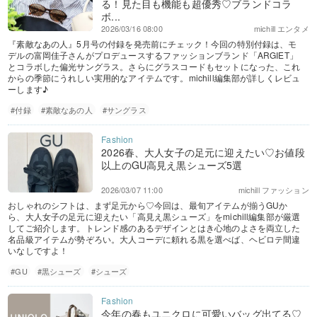
る！見た目も機能も超優秀♡ブランドコラ
ボ...
2026/03/16 08:00
michill エンタメ
『素敵なあの人』5月号の付録を発売前にチェック！今回の特別付録は、モ
デルの富岡佳子さんがプロデュースするファッションブランド「ARGIET」
とコラボした偏光サングラス。さらにグラスコードもセットになった、これ
からの季節にうれしい実用的なアイテムです。michill編集部が詳しくレビュ
ーします♪
#付録
#素敵なあの人
#サングラス
2026春、大人女子の足元に迎えたい♡お値段
以上のGU高見え黒シューズ5選
2026/03/07 11:00
michill ファッション
おしゃれのシフトは、まず足元から♡今回は、最旬アイテムが揃うGUか
ら、大人女子の足元に迎えたい「高見え黒シューズ」をmichill編集部が厳選
してご紹介します。トレンド感のあるデザインとはき心地のよさを両立した
名品級アイテムが勢ぞろい。大人コーデに頼れる黒を選べば、ヘビロテ間違
いなしですよ！
#GU
#黒シューズ
#シューズ
今年の春もユニクロに可愛いバッグ出てる♡