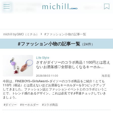
アプリでmichillが
無料ダウンロード
もっと便利に
michill byGMO（ミチル）
#ファッション小物の記事一覧
#ファッション小物の記事一覧
（24件）
さすがダイソーのコラボ商品！100円とは思え
ないお洒落感♡全部欲しくなるキーホル...
2026/08/03 11:00
海原藍
今回は、FINEBOYS×GirlsAward×ダイソーのコラボ商品をご紹介！とても
110円（税込）とは思えないほどお洒落なキーホルダーを3つピックアップ
してきました。ファッション誌とファッションイベントとのコラボというこ
とで、トレンド感のあるデザイン。これは必見です♪早速チェックしていき
ましょう。
#ダイソー
#キーホルダー
#コラボ商品