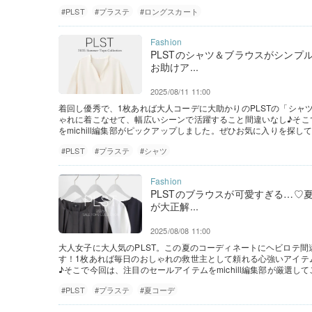
#PLST
#プラステ
#ロングスカート
PLSTのシャツ＆ブラウスがシンプ
お助けア...
2025/08/11 11:00
着回し優秀で、1枚あれば大人コーデに大助かりのPLSTの「シャ
ゃれに着こなせて、幅広いシーンで活躍すること間違いなし♪そこ
をmichill編集部がピックアップしました。ぜひお気に入りを探し
#PLST
#プラステ
#シャツ
PLSTのブラウスが可愛すぎる…♡
が大正解...
2025/08/08 11:00
大人女子に大人気のPLST。この夏のコーディネートにヘビロテ
す！1枚あれば毎日のおしゃれの救世主として頼れる心強いアイテ
♪そこで今回は、注目のセールアイテムをmichill編集部が厳選し
#PLST
#プラステ
#夏コーデ