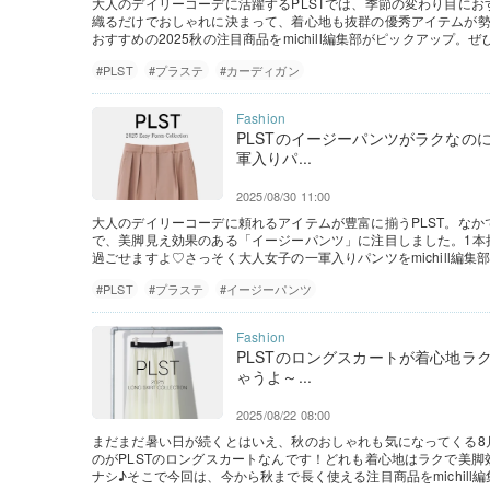
大人のデイリーコーデに活躍するPLSTでは、季節の変わり目に
織るだけでおしゃれに決まって、着心地も抜群の優秀アイテムが
おすすめの2025秋の注目商品をmichill編集部がピックアップ。
#PLST
#プラステ
#カーディガン
PLSTのイージーパンツがラクなの
軍入りパ...
2025/08/30 11:00
大人のデイリーコーデに頼れるアイテムが豊富に揃うPLST。な
で、美脚見え効果のある「イージーパンツ」に注目しました。1本
過ごせますよ♡さっそく大人女子の一軍入りパンツをmichill編集
#PLST
#プラステ
#イージーパンツ
PLSTのロングスカートが着心地ラ
ゃうよ～...
2025/08/22 08:00
まだまだ暑い日が続くとはいえ、秋のおしゃれも気になってくる8
のがPLSTのロングスカートなんです！どれも着心地はラクで美
ナシ♪そこで今回は、今から秋まで長く使える注目商品をmichill