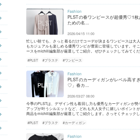
PLSTの春ワンピースが超優秀♡1
ための名...
2026/04/15 11:00
忙しい朝でも、さっと着るだけでコーデが決まるワンピースは大人
もカジュアルも楽しめる優秀ワンピが豊富に登場しています。そ
ースをmichill編集部が厳選してご紹介。ぜひチェックしてみてく
#PLST
#プラステ
#ワンピース
PLSTのカーディガンがレベル高す
♡」春カ...
2026/03/27 08:00
今季のPLSTは、デザイン性も着回し力も優秀なカーディガンが
アップが叶うシルエットなど、どれも大人女子に嬉しいポイント
商品をmichill編集部が厳選してご紹介します。さっそくチェック
#PLST
#プラステ
#カーディガン