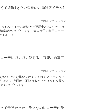
愛くて週5はきたい♡夏のお助けアイテム5
michill ファッション
おしゃれなアイテムが続々と登場中♪その中から今
ll編集部がご紹介します。大人女子の毎日コーデ
ですよ～！
のコーデにガンガン使える！万能お洒落ア
michill ファッション
ない！ そんな願いを叶えてくれるアイテムがPL
ばっちり。今回は、不快指数が上がりがちな夏を
わせてご紹介します。
言って最強だった！ラクなのにコーデが決