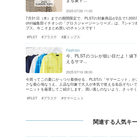
まる夏ト...
2025/07/26 11:00
7月31日（木）までの期間限定で、PLSTの対象商品が2点で1,000円
chill編集部イチオシの「グロスジャージーシリーズ」は、Tシ
プス。今こそまとめ買いのチャンスです！
#PLST
#プラステ
#夏トップス
今、PLSTのコレが狙い目だよ！値
えるサマ...
2025/07/16 08:00
今買ってこの夏にがっつり着倒せる、PLSTの「サマーニット」
クな着心地なうえ、上品な印象で大人が本気で使える名品ぞろいです♡
ーニットを厳選してご紹介します。買い逃しのないよう、さっそ
#PLST
#プラステ
#サマーニット
関連する人気キ