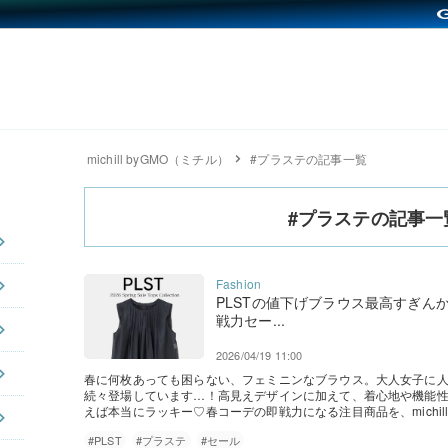
michill byGMO（ミチル）
#プラステの記事一覧
#プラステの記事一
PLSTの値下げブラウス最高すぎん
戦力セー...
2026/04/19 11:00
春に何枚あっても困らない、フェミニンなブラウス。大人女子に人
続々登場しています…！高見えデザインに加えて、着心地や機能
えば本当にラッキー♡春コーデの即戦力になる注目商品を、michi
#PLST
#プラステ
#セール