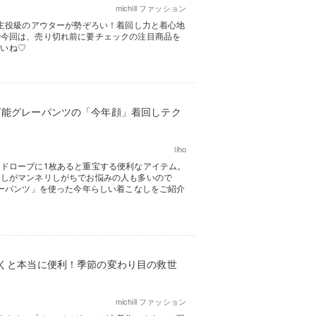
michill ファッション
る主役級のアウターが勢ぞろい！着回し力と着心地
で今回は、売り切れ前に要チェックの注目商品を
さいね♡
万能グレーパンツの「今年顔」着回しテク
liho
ドローブに1枚あると重宝する便利なアイテム。
なしがマンネリしがちでお悩みの人も多いので
レーパンツ」を使った今年らしい着こなしをご紹介
おくと本当に便利！季節の変わり目の救世
michill ファッション