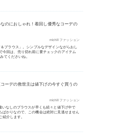
ルなのにおしゃれ！着回し優秀なコーデの
michill ファッション
ツ＆ブラウス」。シンプルなデザインながらおし
で今回は、売り切れ前に要チェックのアイテム
てみてくださいね。
夏コーデの救世主は値下げの今すぐ買うの
michill ファッション
間違いなしのブラウスが早くも続々と値下げ中で
ムばかりなので、この機会は絶対に見逃せません
てご紹介します。