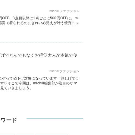
michill ファッション
OFF、3点目以降は1点ごとに500円OFFに。mi
ャツ感覚で着られるのにきれいめ見えが叶う優秀トッ
下げでとんでもなくお得♡大人が本気で使
michill ファッション
がこぞって値下げ対象になっています！涼しげでラ
そこで今回は、michill編集部が注目のサマ
く見ていきましょう。
ーワード