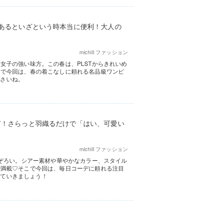
枚あるといざという時本当に便利！大人の
michill ファッション
女子の強い味方。この春は、PLSTからきれいめ
こで今回は、春の着こなしに頼れる名品級ワンピ
ださいね。
ぎ！さらっと羽織るだけで「はい、可愛い
michill ファッション
勢ぞろい。シアー素材や華やかなカラー、スタイル
が満載♡そこで今回は、毎日コーデに頼れる注目
していきましょう！