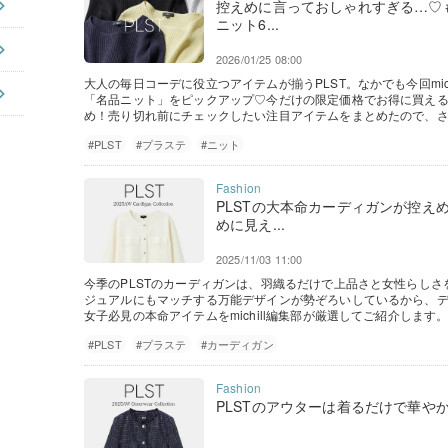
控えめに言っておしゃれすぎる…♡も
ニット6...
2026/01/25 08:00
大人の毎日コーデに役立つアイテムが揃うPLST。なかでも今回mic
「名品ニット」をピックアップ♡今だけの限定価格でお得に買え
め！売り切れ前にチェックしたい注目アイテムをまとめたので、
#PLST
#プラステ
#ニット
PLSTの大本命カーディガンが控え
めに見え...
2025/11/03 11:00
今季のPLSTのカーディガンは、羽織るだけで上品さと女性らし
ジュアルにもマッチする万能デザインが勢ぞろいしているから、デ
女子必見の本命アイテムをmichill編集部が厳選してご紹介しま
#PLST
#プラステ
#カーディガン
PLSTのアウターは着るだけで華や