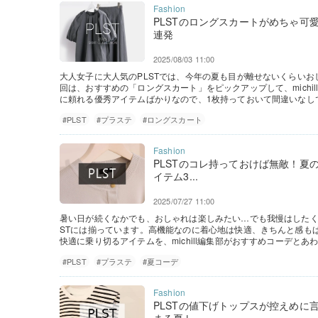
PLSTのロングスカートがめちゃ可
連発
2025/08/03 11:00
大人女子に大人気のPLSTでは、今年の夏も目が離せないくらい
回は、おすすめの「ロングスカート」をピックアップして、michi
に頼れる優秀アイテムばかりなので、1枚持っておいて間違いなし
#PLST
#プラステ
#ロングスカート
PLSTのコレ持っておけば無敵！夏
イテム3...
2025/07/27 11:00
暑い日が続くなかでも、おしゃれは楽しみたい…でも我慢はしたく
STには揃っています。高機能なのに着心地は快適、きちんと感も
快適に乗り切るアイテムを、michill編集部がおすすめコーデとあ
#PLST
#プラステ
#夏コーデ
PLSTの値下げトップスが控えめに