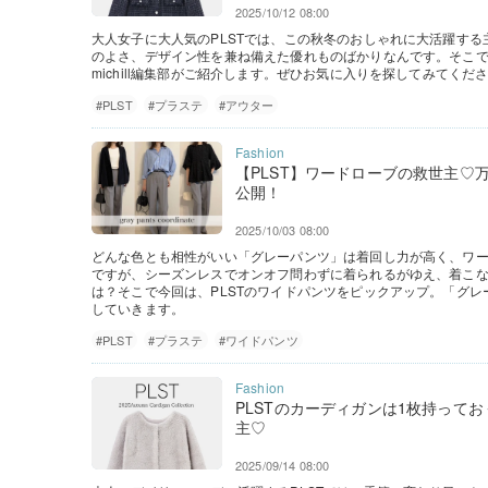
2025/10/12 08:00
大人女子に大人気のPLSTでは、この秋冬のおしゃれに大活躍す
のよさ、デザイン性を兼ね備えた優れものばかりなんです。そこ
michill編集部がご紹介します。ぜひお気に入りを探してみてくだ
#PLST
#プラステ
#アウター
【PLST】ワードローブの救世主♡
公開！
2025/10/03 08:00
どんな色とも相性がいい「グレーパンツ」は着回し力が高く、ワー
ですが、シーズンレスでオンオフ問わずに着られるがゆえ、着こ
は？そこで今回は、PLSTのワイドパンツをピックアップ。「グ
していきます。
#PLST
#プラステ
#ワイドパンツ
PLSTのカーディガンは1枚持って
主♡
2025/09/14 08:00