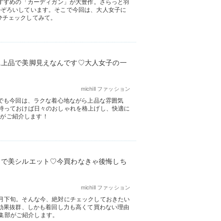
おすすめの「カーディガン」が大豊作。さらっと羽
勢ぞろいしています。そこで今回は、大人女子に
ぜひチェックしてみて。
に上品で美脚見えなんです♡大人女子の一
michill ファッション
かでも今回は、ラクな着心地ながら上品な雰囲気
持っておけば日々のおしゃれを格上げし、快適に
部がご紹介します！
クで美シルエット♡今買わなきゃ後悔しち
michill ファッション
月下旬。そんな今、絶対にチェックしておきたい
脚効果抜群、しかも着回し力も高くて買わない理由
編集部がご紹介します。