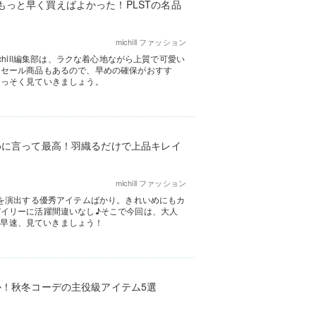
っと早く買えばよかった！PLSTの名品
michill ファッション
hill編集部は、ラクな着心地ながら上質で可愛い
るセール商品もあるので、早めの確保がおすす
さっそく見ていきましょう。
めに言って最高！羽織るだけで上品キレイ
michill ファッション
さを演出する優秀アイテムばかり。きれいめにもカ
イリーに活躍間違いなし♪そこで今回は、大人
す。早速、見ていきましょう！
か！秋冬コーデの主役級アイテム5選