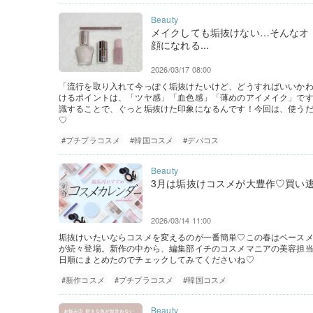
メイクしても垢抜けない…そんなオ
顔になれる...
2026/03/17 08:00
「流行を取り入れて今っぽく垢抜けたいけど、どうすればいいかわ
けるポイントは、「ツヤ感」「血色感」「薄めのアイメイク」で
識することで、ぐっと垢抜けた印象になるんです！今回は、使う
♡
#プチプラコスメ
#韓国コスメ
#デパコス
3月は垢抜けコスメが大豊作♡買い逃
2026/03/14 11:00
垢抜けいたいならコスメを変えるのが一番簡単♡この春はベース
が続々登場。新作の中から、編集部イチのコスメマニアの美容担
日順にまとめたのでチェックしてみてくださいね♡
#新作コスメ
#プチプラコスメ
#韓国コスメ