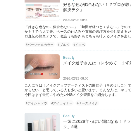
好きな色が似合わない！？プロが教
解決テク」
2026/02/28 08:00
「好きな色なのに似合わない…」「時間が経つとくすむ…」その
かも？でも大丈夫。ベースの仕込みや質感の選び方を少し変える
ロ直伝の簡単テクで、似合うも好きもどちらも叶えるメイクを楽
#パーソナルカラー
#ブルベ
#イエベ
メイク迷子さんはコレやめて！まず
2026/02/23 08:00
こんにちは！メイクアップアーティストの園佳子（そのよしこ）
からない…と思っている人も多いと思います。そんな人は、やっ
今回はまず最初にやめたいNGメイク習慣をご紹介します。
#アイシャドウ
#アイライナー
#ベースメイク
一気に2026年っぽい顔になる！ド
ク」5選