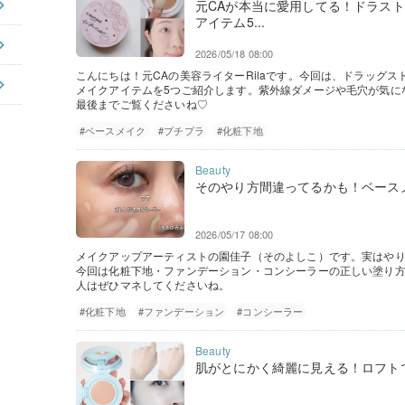
元CAが本当に愛用してる！ドラス
アイテム5...
2026/05/18 08:00
こんにちは！元CAの美容ライターRilaです。今回は、ドラッグ
メイクアイテムを5つご紹介します。紫外線ダメージや毛穴が気に
最後までご覧くださいね♡
#ベースメイク
#プチプラ
#化粧下地
そのやり方間違ってるかも！ベース
2026/05/17 08:00
メイクアップアーティストの園佳子（そのよしこ）です。実はや
今回は化粧下地・ファンデーション・コンシーラーの正しい塗り
人はぜひマネしてくださいね。
#化粧下地
#ファンデーション
#コンシーラー
肌がとにかく綺麗に見える！ロフト