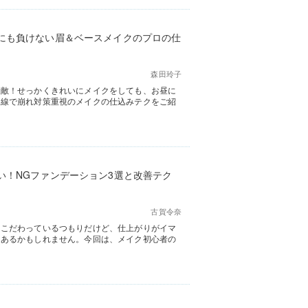
にも負けない眉＆ベースメイクのプロの仕
森田玲子
大敵！せっかくきれいにメイクをしても、お昼に
目線で崩れ対策重視のメイクの仕込みテクをご紹
い！NGファンデーション3選と改善テク
古賀令奈
にこだわっているつもりだけど、仕上がりがイマ
にあるかもしれません。今回は、メイク初心者の