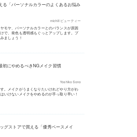
える「パーソナルカラーのよくあるお悩み
michill ビューティー
モヤモヤ、パーソナルカラーとのバランスが原因
だけで、発色も透明感もぐっとアップします。プ
しみましょう！
最初にやめるべきNGメイク習慣
Yoshiko Sono
です。メイクがうまくなりたいけれどやり方がわ
てはいけないメイクをやめるのが手っ取り早い！
ラッグストアで買える「優秀ベースメイ