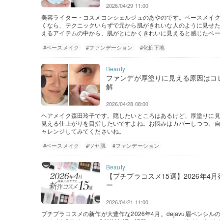
2026/04/29 11:00
美容ライター・コスメコンシェルジュのあやのです。ベースメイ
くなら、テクニックいらずで元から肌がきれいな人のように見せ
えるアイテムの中から、肌がとにかくきれいに見えると感じたベー
#ベースメイク
#ファンデーション
#化粧下地
ファンデが厚塗りに見える原因はコ
解
2026/04/28 08:00
ヘアメイク森田玲子です。隠したいところはあるけど、厚塗りに
見える仕上がりを目指したいですよね。お悩みはカバーしつつ、
ャレンジしてみてくださいね。
#ベースメイク
#ツヤ肌
#ファンデーション
【プチプラコスメ15選】2026年
ー
2026/04/21 11:00
プチプラコスメの新作が大豊作な2026年4月。dejavu眉ペンシ