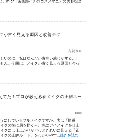
、michill編集部イチのコスメマニアの美容担当
イクが古く見える原因と改善テク
古賀令奈
々しいのに、私はなんだか古臭い感じがする…」
ません。今回は、メイクが古く見える原因と今っ
えてた！プロが教える春メイクの正解ルー
Ikue
ようにしているフルメイクですが、実は「順番」
メイクの後に眉を描く人、先にアイメイクを仕上
メイクには仕上がりがぐっときれいに見える「正
クの正解ルート」をわかりやす...
続きを読む