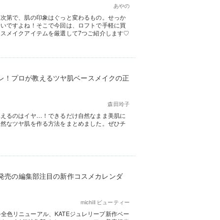
あやの
ク次第で、肌の印象はぐっと変わるもの。せっか
たいですよね！そこで今回は、ロフトで手軽に買
スメイクアイテムを厳選して7つご紹介します♡
レ！プロが教えるツヤ肌ベースメイクの正
森田玲子
見えるのはイヤ…！できるだけ自然なまま美肌に
自然なツヤ肌を作る方法をまとめました。ぜひチ
4月発売の編集部注目の新作コスメカレンダ
michill ビューティー
ルの全色リニューアル、KATEジュレリープ新作ベー