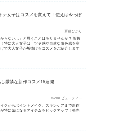
トナ女子はコスメを変えて！使えば今っぽ
齋藤ひかり
からない…」と思うことはありませんか？ 垢抜
す！特に大人女子は、ツヤ感や自然な血色感を意
だけで大人女子が垢抜けるコスメをご紹介します
し厳禁な新作コスメ15連発
michill ビューティー
メイクからポイントメイク、スキンケアまで新作
当が特に気になるアイテムをピックアップ！発売