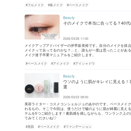
#フルメイク
#春メイク
#ベースメイク
そのメイクで本当に合ってる？40
2026/03/28 11:00
メイクアップアドバイザーの伊早坂美裕です。自分のメイクを採
メイクって合ってるのかな？」と、誰もが一度は思ったことがある
メイク迷子卒業マニュアルをご紹介します。
#ベースメイク
#アイメイク
#アイシャドウ
ウソのように肌がキレイに見える！
選
2026/03/23 08:00
美容ライター・コスメコンシェルジュのあやのです。ベースメイ
わるもの。そこで今回は、使うだけで嘘のように肌が綺麗に見え
テムを5つご紹介します！素肌感を残しながらも、ワンランク上の
てみてくださいね♡
#美肌
#ベースメイク
#ファンデーション