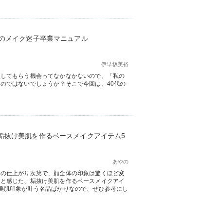
代のメイク迷子卒業マニュアル
伊早坂美裕
点してもらう機会ってなかなかないので、「私の
のではないでしょうか？そこで今回は、40代の
垢抜け美肌を作るベースメイクアイテム5
あやの
クの仕上がり次第で、顔全体の印象は驚くほど変
ると感じた、垢抜け美肌を作るベースメイクアイ
美肌印象が叶う名品ばかりなので、ぜひ参考にし