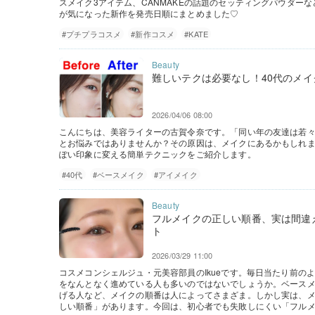
スメイク3アイテム、CANMAKEの話題のセッティングパウダーなど
が気になった新作を発売日順にまとめました♡
#プチプラコスメ
#新作コスメ
#KATE
難しいテクは必要なし！40代のメ
2026/04/06 08:00
こんにちは、美容ライターの古賀令奈です。「同い年の友達は若
とお悩みではありませんか？その原因は、メイクにあるかもしれ
ぽい印象に変える簡単テクニックをご紹介します。
#40代
#ベースメイク
#アイメイク
フルメイクの正しい順番、実は間違
ト
2026/03/29 11:00
コスメコンシェルジュ・元美容部員のIkueです。毎日当たり前の
をなんとなく進めている人も多いのではないでしょうか。ベース
げる人など、メイクの順番は人によってさまざま。しかし実は、
しい順番」があります。今回は、初心者でも失敗しにくい「フルメイ