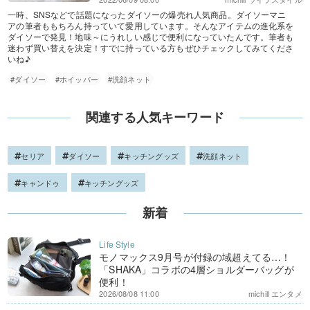
一時、SNSなどで話題になったダイソーの爆売れ人気商品。ダイソーマニ
アの筆者ももちろん持っていて愛用しています。そんなアイテムの進化系を
ダイソーで発見！地味～にうれしい感じで便利になっていたんです。筆者も
迷わず買い替えを決定！すでに持っている方もぜひチェックしてみてくださ
いね♪
#ダイソー
#ホイッパー
#洗顔ネット
関連する人気キーワード
セリア
ダイソー
キッチングッズ
洗顔ネット
キャンドゥ
キッチングッズ
新着
モノマックス9月号が付録の域超えてる…！
「SHAKA」コラボの4層ショルダーバッグが
便利！
2026/08/08 11:00
michill エンタメ