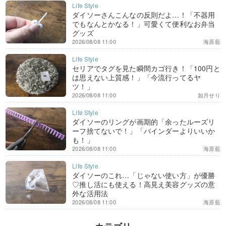
ダイソーさんこんなの反則だよ…！「不器用
でもなんとかなる！」可愛くて便利なお弁当
グッズ
2026/08/08 11:00
海原藍
セリアでタグを見た瞬間カゴ行き！「100円と
は思えない上質感！」「今流行ってるヤ
ツ！」
2026/08/08 11:00
如月せり
ダイソーのリングが画期的「余ったルーズリ
ーフ捨てないで！」「バインダーよりいいか
も！」
2026/08/08 11:00
海原藍
ダイソーのこれ…「じゃない使い方」が優勝
♡推し活にも使える！高見え美容グッズの意
外な活用法
2026/08/08 11:00
海原藍