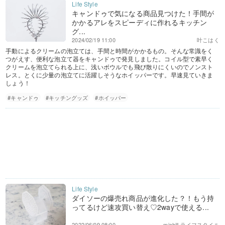
キャンドゥで気になる商品見つけた！手間が
かかるアレをスピーディに作れるキッチン
グ...
2024/02/19 11:00
叶こはく
手動によるクリームの泡立ては、手間と時間がかかるもの。そんな常識をく
つがえす、便利な泡立て器をキャンドゥで発見しました。コイル型で素早く
クリームを泡立てられる上に、浅いボウルでも飛び散りにくいのでノンスト
レス。とくに少量の泡立てに活躍しそうなホイッパーです。早速見ていきま
しょう！
#キャンドゥ
#キッチングッズ
#ホイッパー
ダイソーの爆売れ商品が進化した？！もう持
ってるけど速攻買い替え♡2wayで使える...
2022/06/09 08:00
michill ライフスタイル