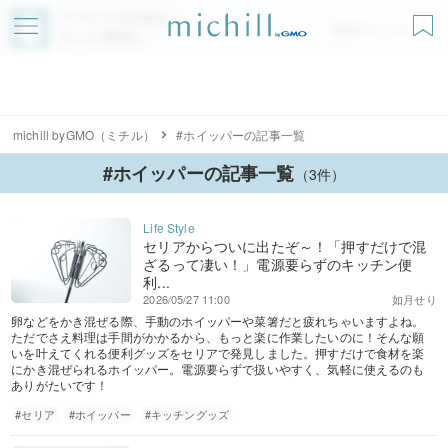
アプリでmichillが
無料ダウンロード
もっと便利に
michill byGMO（ミチル）
#ホイッパーの記事一覧
#ホイッパーの記事一覧
（3件）
セリアからついに出たぞ～！「押すだけで混
ざるって凄い！」電源要らずのキッチン便
利...
2026/05/27 11:00
如月せり
卵などをかき混ぜる際、手動のホイッパーや菜箸だと疲れちゃいますよね。
ただでさえ料理は手間がかかるから、もっと楽に作業したいのに！そんな願
いを叶えてくれる便利グッズをセリアで発見しました。押すだけで食材を楽
にかき混ぜられるホイッパー。電源要らずで扱いやすく、気軽に使えるのも
ありがたいです！
#セリア
#ホイッパー
#キッチングッズ