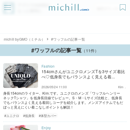
アプリでmichillが
無料ダウンロード
もっと便利に
michill byGMO（ミチル）
#ワッフルの記事一覧
#ワッフルの記事一覧
（11件）
154cmさんがユニクロメンズTを3サイズ着比
べ♡低身長でもバランスよく見える着...
2026/05/24 11:00
Kim．
身長154cmのライター、Kim.です。ユニクロのメンズ「ワッフルヘンリー
ネックTシャツ」を低身長目線でレビュー。S・M・Lサイズ比較と、低身長
でもバランスよく見える着回しコーデを紹介します。メンズアイテムでもだ
ぼっと見えにくい着こなしポイントも解説！
#ユニクロ
#低身長
#体型カバー