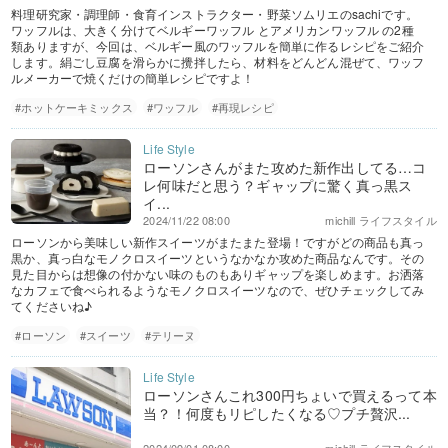
料理研究家・調理師・食育インストラクター・野菜ソムリエのsachiです。
ワッフルは、大きく分けてベルギーワッフル とアメリカンワッフル の2種
類ありますが、今回は、ベルギー風のワッフルを簡単に作るレシピをご紹介
します。絹ごし豆腐を滑らかに攪拌したら、材料をどんどん混ぜて、ワッフ
ルメーカーで焼くだけの簡単レシピですよ！
#ホットケーキミックス
#ワッフル
#再現レシピ
ローソンさんがまた攻めた新作出してる…コ
レ何味だと思う？ギャップに驚く真っ黒ス
イ...
2024/11/22 08:00
michill ライフスタイル
ローソンから美味しい新作スイーツがまたまた登場！ですがどの商品も真っ
黒か、真っ白なモノクロスイーツというなかなか攻めた商品なんです。その
見た目からは想像の付かない味のものもありギャップを楽しめます。お洒落
なカフェで食べられるようなモノクロスイーツなので、ぜひチェックしてみ
てくださいね♪
#ローソン
#スイーツ
#テリーヌ
ローソンさんこれ300円ちょいで買えるって本
当？！何度もリピしたくなる♡プチ贅沢...