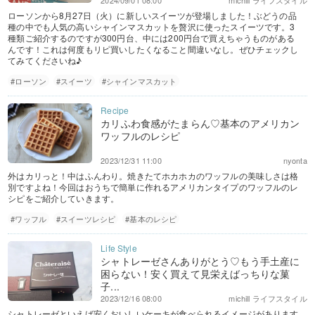
2024/09/01 08:00
michill ライフスタイル
ローソンから8月27日（火）に新しいスイーツが登場しました！ぶどうの品
種の中でも人気の高いシャインマスカットを贅沢に使ったスイーツです。3
種類ご紹介するのですが300円台、中には200円台で買えちゃうものがある
んです！これは何度もリピ買いしたくなること間違いなし。ぜひチェックし
てみてくださいね♪
#ローソン
#スイーツ
#シャインマスカット
カリふわ食感がたまらん♡基本のアメリカン
ワッフルのレシピ
2023/12/31 11:00
nyonta
外はカリっと！中はふんわり。焼きたてホカホカのワッフルの美味しさは格
別ですよね！今回はおうちで簡単に作れるアメリカンタイプのワッフルのレ
シピをご紹介していきます。
#ワッフル
#スイーツレシピ
#基本のレシピ
シャトレーゼさんありがとう♡もう手土産に
困らない！安く買えて見栄えばっちりな菓
子...
2023/12/16 08:00
michill ライフスタイル
シャトレーゼといえば安くおいしいケーキが食べられるイメージがあります