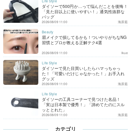
ダイソーで500円か…って悩んだことを後悔！
「見た目以上に使いやすい！」通気性抜群な
バッグ
2026/08/09 11:00
海原藍
眉メイクで損してるかも！ついやりがちなNG
習慣とプロが教える正解テク4選
2026/08/09 11:00
Ikue
ダイソーで見た目買いしたらハマっちゃっ
た！「可愛いだけじゃなかった！」お手入れ
グッズ
2026/08/09 11:00
海原藍
ダイソーの工具コーナーで見つけた名品！
「実は日本製で優秀！」「諦めてたのにスル
ッととれた」
2026/08/09 11:00
海原藍
カテゴリ