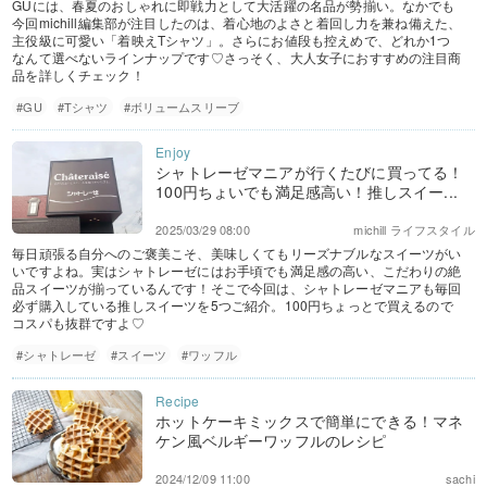
GUには、春夏のおしゃれに即戦力として大活躍の名品が勢揃い。なかでも
今回michill編集部が注目したのは、着心地のよさと着回し力を兼ね備えた、
主役級に可愛い「着映えTシャツ」。さらにお値段も控えめで、どれか1つ
なんて選べないラインナップです♡さっそく、大人女子におすすめの注目商
品を詳しくチェック！
#GU
#Tシャツ
#ボリュームスリーブ
シャトレーゼマニアが行くたびに買ってる！
100円ちょいでも満足感高い！推しスイー...
2025/03/29 08:00
michill ライフスタイル
毎日頑張る自分へのご褒美こそ、美味しくてもリーズナブルなスイーツがい
いですよね。実はシャトレーゼにはお手頃でも満足感の高い、こだわりの絶
品スイーツが揃っているんです！そこで今回は、シャトレーゼマニアも毎回
必ず購入している推しスイーツを5つご紹介。100円ちょっとで買えるので
コスパも抜群ですよ♡
#シャトレーゼ
#スイーツ
#ワッフル
ホットケーキミックスで簡単にできる！マネ
ケン風ベルギーワッフルのレシピ
2024/12/09 11:00
sachi