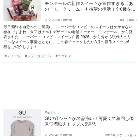
モンテールの新作スイーツが豊作すぎる♡あ
の「モークリーム」も待望の復活！全6種を...
2026/03/07 08:00
ChikuChiku
毎日頑張る自分へのご褒美に、スーパーやコンビニのスイーツは欠かせない
存在ですよね。今回はチルドデザートの老舗メーカー「モンテール」から発
表された「スーパー・コンビニスイーツ白書 2026」から分かる現代人のリ
アルなスイーツ事情とともに、この春チェックしたい3月の新作スイーツ6
種をご紹介します！
#スイーツ
#シュークリーム
#エクレア
GUのTシャツが名品揃い！可愛くて着回し優
秀♡着映えトップス5連発
2025/04/15 08:00
michill ファッション