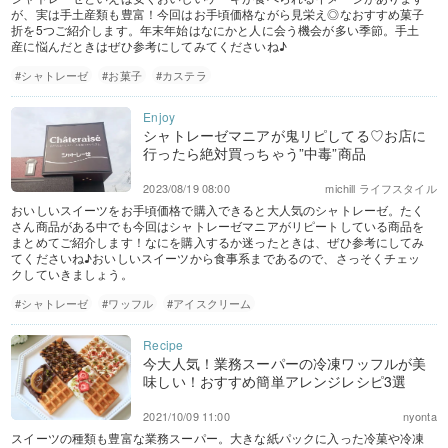
が、実は手土産類も豊富！今回はお手頃価格ながら見栄え◎なおすすめ菓子
折を5つご紹介します。年末年始はなにかと人に会う機会が多い季節。手土
産に悩んだときはぜひ参考にしてみてくださいね♪
#シャトレーゼ
#お菓子
#カステラ
シャトレーゼマニアが鬼リピしてる♡お店に
行ったら絶対買っちゃう”中毒”商品
2023/08/19 08:00
michill ライフスタイル
おいしいスイーツをお手頃価格で購入できると大人気のシャトレーゼ。たく
さん商品がある中でも今回はシャトレーゼマニアがリピートしている商品を
まとめてご紹介します！なにを購入するか迷ったときは、ぜひ参考にしてみ
てくださいね♪おいしいスイーツから食事系まであるので、さっそくチェッ
クしていきましょう。
#シャトレーゼ
#ワッフル
#アイスクリーム
今大人気！業務スーパーの冷凍ワッフルが美
味しい！おすすめ簡単アレンジレシピ3選
2021/10/09 11:00
nyonta
スイーツの種類も豊富な業務スーパー。大きな紙パックに入った冷菓や冷凍