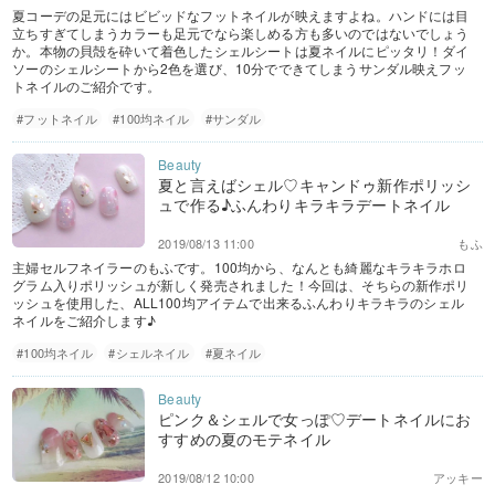
夏コーデの足元にはビビッドなフットネイルが映えますよね。ハンドには目
立ちすぎてしまうカラーも足元でなら楽しめる方も多いのではないでしょう
か。本物の貝殻を砕いて着色したシェルシートは夏ネイルにピッタリ！ダイ
ソーのシェルシートから2色を選び、10分でできてしまうサンダル映えフッ
トネイルのご紹介です。
#フットネイル
#100均ネイル
#サンダル
夏と言えばシェル♡キャンドゥ新作ポリッシ
ュで作る♪ふんわりキラキラデートネイル
2019/08/13 11:00
もふ
主婦セルフネイラーのもふです。100均から、なんとも綺麗なキラキラホロ
グラム入りポリッシュが新しく発売されました！今回は、そちらの新作ポリ
ッシュを使用した、ALL100均アイテムで出来るふんわりキラキラのシェル
ネイルをご紹介します♪
#100均ネイル
#シェルネイル
#夏ネイル
ピンク＆シェルで女っぽ♡デートネイルにお
すすめの夏のモテネイル
2019/08/12 10:00
アッキー