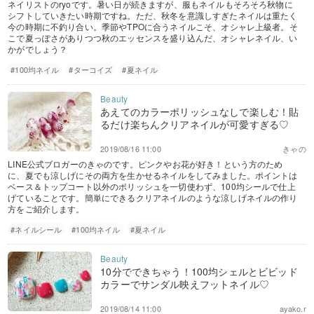
ネイリストのryoです。暑い日が続きますが、服もネイルもそろそろ秋物に
シフトしていきたい時期ですね。ただ、秋冬を意識しすぎたネイルは重たく
今の時期に不釣り合い。季節やTPOに合うネイルこそ、オシャレ上級者。そ
こで夏っぽさがありつつ秋のエッセンスを盛り込んだ、オシャレネイル、い
かがでしょう？
#100均ネイル
#ターコイズ
#夏ネイル
あえてのカラーポリッシュなしで楽しむ！貼
るだけ楽ちんクリアネイルが可愛すぎる♡
2019/08/16 11:00
きゃの
LINE公式ブロガーのきゃのです。ピンクやお花が好き！という方のため
に、夏でも涼しげにその両方を生かせるネイルをしてみました。ポイントは
ベース＆トップコート以外のポリッシュを一切使わず、100均シールで仕上
げていることです。簡単にできるクリアネイルのような涼しげネイルの作り
方をご紹介します。
#ネイルシール
#100均ネイル
#夏ネイル
10分でできちゃう！100均シェルとビビッド
カラーでサンダル映えフットネイル♡
2019/08/14 11:00
ayako.r