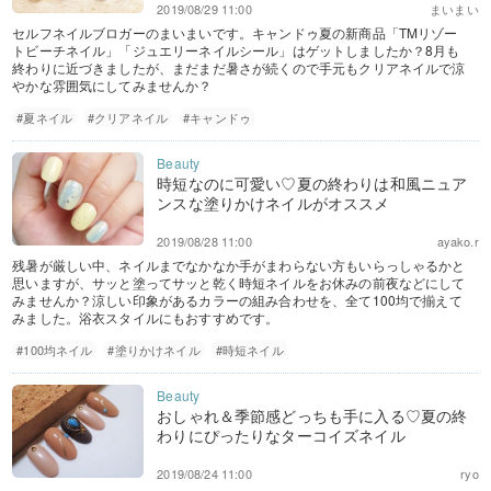
2019/08/29 11:00
まいまい
セルフネイルブロガーのまいまいです。キャンドゥ夏の新商品「TMリゾー
トビーチネイル」「ジュエリーネイルシール」はゲットしましたか？8月も
終わりに近づきましたが、まだまだ暑さが続くので手元もクリアネイルで涼
やかな雰囲気にしてみませんか？
#夏ネイル
#クリアネイル
#キャンドゥ
時短なのに可愛い♡夏の終わりは和風ニュア
ンスな塗りかけネイルがオススメ
2019/08/28 11:00
ayako.r
残暑が厳しい中、ネイルまでなかなか手がまわらない方もいらっしゃるかと
思いますが、サッと塗ってサッと乾く時短ネイルをお休みの前夜などにして
みませんか？涼しい印象があるカラーの組み合わせを、全て100均で揃えて
みました。浴衣スタイルにもおすすめです。
#100均ネイル
#塗りかけネイル
#時短ネイル
おしゃれ＆季節感どっちも手に入る♡夏の終
わりにぴったりなターコイズネイル
2019/08/24 11:00
ryo