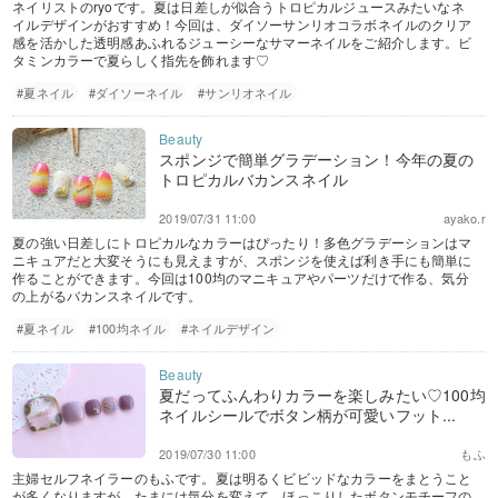
ネイリストのryoです。夏は日差しが似合うトロピカルジュースみたいなネ
イルデザインがおすすめ！今回は、ダイソーサンリオコラボネイルのクリア
感を活かした透明感あふれるジューシーなサマーネイルをご紹介します。ビ
タミンカラーで夏らしく指先を飾れます♡
#夏ネイル
#ダイソーネイル
#サンリオネイル
スポンジで簡単グラデーション！今年の夏の
トロピカルバカンスネイル
2019/07/31 11:00
ayako.r
夏の強い日差しにトロピカルなカラーはぴったり！多色グラデーションはマ
ニキュアだと大変そうにも見えますが、スポンジを使えば利き手にも簡単に
作ることができます。今回は100均のマニキュアやパーツだけで作る、気分
の上がるバカンスネイルです。
#夏ネイル
#100均ネイル
#ネイルデザイン
夏だってふんわりカラーを楽しみたい♡100均
ネイルシールでボタン柄が可愛いフット...
2019/07/30 11:00
もふ
主婦セルフネイラーのもふです。夏は明るくビビッドなカラーをまとうこと
が多くなりますが、たまには気分を変えて、ほっこりしたボタンモチーフの