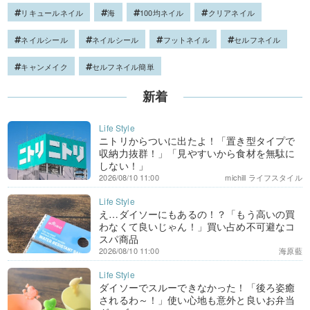
リキュールネイル
海
100均ネイル
クリアネイル
ネイルシール
ネイルシール
フットネイル
セルフネイル
キャンメイク
セルフネイル簡単
新着
ニトリからついに出たよ！「置き型タイプで
収納力抜群！」「見やすいから食材を無駄に
しない！」
2026/08/10 11:00
michill ライフスタイル
え…ダイソーにもあるの！？「もう高いの買
わなくて良いじゃん！」買い占め不可避なコ
スパ商品
2026/08/10 11:00
海原藍
ダイソーでスルーできなかった！「後ろ姿癒
されるわ～！」使い心地も意外と良いお弁当