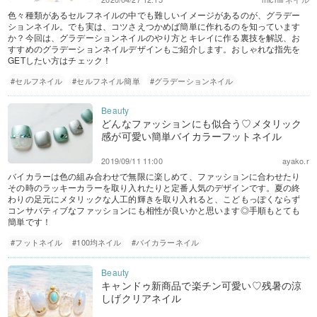
色々種類があるセルフネイルの中でも難しいイメージがあるのが、グラデー
ションネイル。でも実は、コツさえつかめば簡単に作れるのを知っています
か？今回は、グラデーションネイルのやり方とキレイに作る裏技を解説、お
すすめのグラデーションネイルデザインもご紹介します。おしゃれな指先を
GETしたい方はチェック！
#セルフネイル
#セルフネイル簡単
#グラデーションネイル
どんなファッションにも似合う♡メタリック
感が可愛い簡単バイカラーフットネイル
2019/09/11 11:00
ayako.r
バイカラーは色の組み合わせで無限に楽しめて、ファッションに合わせたり
その時のラッキーカラーを取り入れたりと定番人気のデザインです。夏の終
わりの足元にメタリックな人工的輝きを取り入れると、こどもっぽくならず
コンサバティブなファッションにも相性が良いかと思います◎手順もとても
簡単です！
#フットネイル
#100均ネイル
#バイカラーネイル
キャンドゥ新商品で楽チン可愛い♡残暑の涼
しげクリアネイル