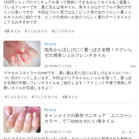
100円ショップのマニキュアを使って簡単にできるセルフネイルをご提案し
ているアッキーです。夏と言えば海ネイル。海ネイルなのでブルー系のデザ
インが多いですが、今回はブルー系ではなくピンク系の女のコらしい夏シェ
ルネイルのご紹介です。ピンクの色合いが女のコらしく夏のデートネイルと
してもおすすめです。
#夏ネイル
#シェルネイル
#ピンクネイル
指先から涼しげに♡夏っぽさ全開！テクいら
ずの簡単シェルフレンチネイル
2019/08/11 11:00
mai
ママセルフネイラーのmaiです。暑い夏は見た目にも涼しげなネイルについ
つい目がいってしまいます。今回はクリアネイルにシェルを使って、夏っぽ
さ全開の可愛いフレンチネイルをご紹介します！テクニック不要で簡単に可
愛いネイルが完成しますよ♡
#シェルネイル
#フレンチネイル
#夏ネイル
キャンメイクの新作マニキュア「ユニコーン
カラー」で♡ゆめかわいい海ネイル
2019/08/10 11:00
まいまい
セルフネイルブロガーのまいまいです。キャンメイクから発売された新作マ