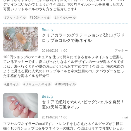
デザインはいかがでしょうか？今回は、100均ネイルシールを使用した大人
可愛いフットネイルのやり方をご紹介します♪
#フットネイル
#100均ネイル
#ネイルシール
クリアカラーのグラデーションが涼しげ♡ド
ロップ＆コルクで海ネイル
2019/07/29 11:00
アッキー
100円ショップのマニキュアを使って簡単にできるセルフネイルをご提案し
ているアッキーです。夏にぴったりなネイルデザインの一つが海ネイルです
よね。海へ行くときや夏のお出かけにもおすすめです！今回は、海の水面の
ように見える夏に人気のドロップネイルと今大注目のコルクパウダーを使っ
た本格的な海ネイルを紹介♡
#夏ネイル
#リキュールネイル
#100均ネイル
セリアで絶対かわいいビッグシェルを発見！
夏の天然石風ネイル
2019/07/28 11:00
mai
ママセルフネイラーのmaiです。トレンドをおさえたネイルグッズが手軽に
揃う100円ショップはセルフネイラーの味方。今回はセリアで可愛いシェル