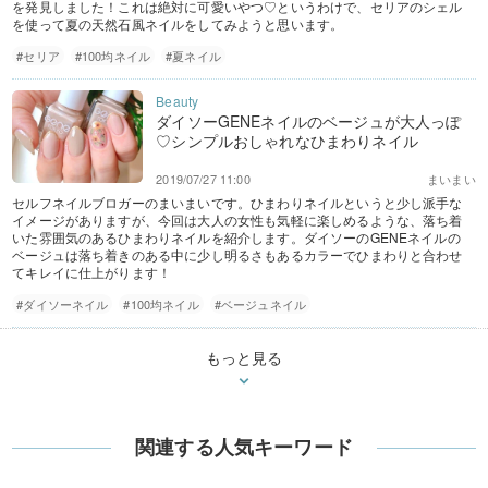
を発見しました！これは絶対に可愛いやつ♡というわけで、セリアのシェル
を使って夏の天然石風ネイルをしてみようと思います。
#セリア
#100均ネイル
#夏ネイル
ダイソーGENEネイルのベージュが大人っぽ
♡シンプルおしゃれなひまわりネイル
2019/07/27 11:00
まいまい
セルフネイルブロガーのまいまいです。ひまわりネイルというと少し派手な
イメージがありますが、今回は大人の女性も気軽に楽しめるような、落ち着
いた雰囲気のあるひまわりネイルを紹介します。ダイソーのGENEネイルの
ベージュは落ち着きのある中に少し明るさもあるカラーでひまわりと合わせ
てキレイに仕上がります！
#ダイソーネイル
#100均ネイル
#ベージュネイル
もっと見る
関連する人気キーワード