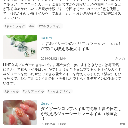
ニキュア「ユニコーンカラー」ご存知ですか？細かいラメや偏向パールなど
が作るゆめかわいい世界観が特徴です。今回はその中のピンク2色を使用し
て、ゆめかわいい海ネイルをしてみました。可愛い系が好きな方に特にオス
スメです♡
#キャンメイク
#海
#プチプラネイル
くすみグリーンのクリアカラーがおしゃれ！
浴衣にも映える花火ネイル
2019/08/02 11:00
きゃの
LINE公式ブロガーのきゃのです。花火大会に参加するときなどには雰囲気
に合わせて花火ネイルはいかがでしょうか？今回はプラネットネイルのくす
みグリーンを使った時短でできる花火ネイルを考えてみました！浴衣にもぴ
ったりで、シンプルにネイルの良さを楽しんでもらえるデザインに仕上げて
います。
#夏ネイル
#クリアネイル
#ネイルデザイン
ダイソーシロップネイルで簡単！夏の日差し
が映えるジューシーサマーネイル（動画あ
り...
2019/08/01 11:00
ryo