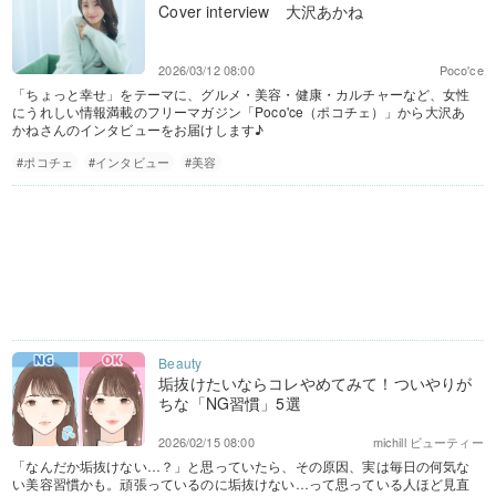
Cover interview 大沢あかね
2026/03/12 08:00
Poco'ce
「ちょっと幸せ」をテーマに、グルメ・美容・健康・カルチャーなど、女性
にうれしい情報満載のフリーマガジン「Poco'ce（ポコチェ）」から大沢あ
かねさんのインタビューをお届けします♪
#ポコチェ
#インタビュー
#美容
垢抜けたいならコレやめてみて！ついやりが
ちな「NG習慣」5選
2026/02/15 08:00
michill ビューティー
「なんだか垢抜けない…？」と思っていたら、その原因、実は毎日の何気な
い美容習慣かも。頑張っているのに垢抜けない…って思っている人ほど見直