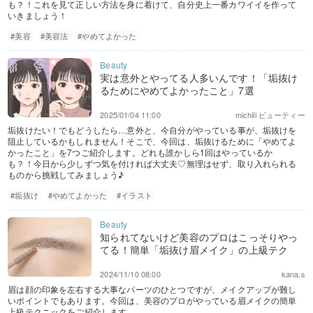
も？！これを見て正しい方法を身に着けて、自分史上一番カワイイを作って
いきましょう！
#美容
#美容法
#やめてよかった
実は意外とやってる人多いんです！「垢抜け
るためにやめてよかったこと」7選
2025/01/04 11:00
michill ビューティー
垢抜けたい！でもどうしたら…意外と、今自分がやっている事が、垢抜けを
阻止しているかもしれません！そこで、今回は、垢抜けるために「やめてよ
かったこと」を7つご紹介します。どれも誰かしら1回はやっているか
も？！今日から少しずつ気を付ければ大丈夫♡無理はせず、取り入れられる
ものから挑戦してみましょう♪
#垢抜け
#やめてよかった
#イラスト
知られてないけど美容のプロはこっそりやっ
てる！簡単「垢抜け眉メイク」の上級テク
2024/11/10 08:00
kana.s
眉は顔の印象を左右する大事なパーツのひとつですが、メイクアップが難し
いポイントでもあります。今回は、美容のプロがやっている眉メイクの簡単
上級テクニックをご紹介します。