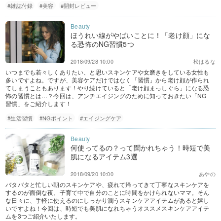
#雑誌付録
#美容
#開封レビュー
ほうれい線がやばいことに！「老け顔」にな
る恐怖のNG習慣5つ
2018/09/28 10:00
松はるな
いつまでも若々しくありたい、と思いスキンケアや女磨きをしている女性も
多いですよね。ですが、美容ケアだけではなく「習慣」から老け顔が作られ
てしまうこともあります！やり続けていると「老け顔まっしぐら」になる恐
怖の習慣とは…？今回は、アンチエイジングのために知っておきたい「NG
習慣」をご紹介します！
#生活習慣
#NGポイント
#エイジングケア
何使ってるの？って聞かれちゃう！時短で美
肌になるアイテム3選
2018/09/20 10:00
あやの
バタバタと忙しい朝のスキンケアや、疲れて帰ってきて丁寧なスキンケアを
するのが面倒な夜、子育て中で自分のことに時間をかけられないママ。そん
な日々に、手軽に使えるのにしっかり潤うスキンケアアイテムがあると嬉し
いですよね！今回は、時短でも美肌になれちゃうオススメスキンケアアイテ
ムを3つご紹介いたします。