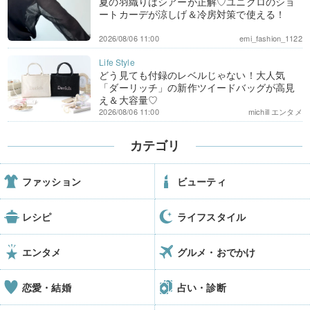
夏の羽織りはシアーが正解♡ユニクロのショ
ートカーデが涼しげ＆冷房対策で使える！
2026/08/06 11:00
emi_fashion_1122
どう見ても付録のレベルじゃない！大人気
「ダーリッチ」の新作ツイードバッグが高見
え＆大容量♡
2026/08/06 11:00
michill エンタメ
カテゴリ
ファッション
ビューティ
レシピ
ライフスタイル
エンタメ
グルメ・おでかけ
恋愛・結婚
占い・診断