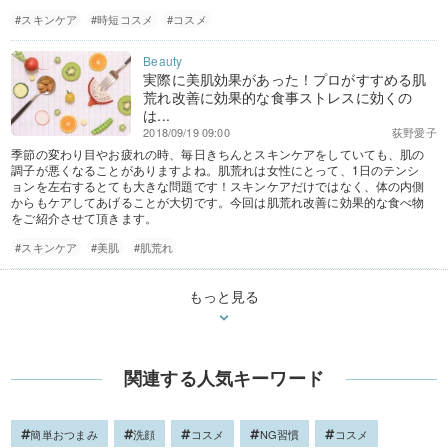
#スキンケア
#時短コスメ
#コスメ
実際に美肌効果があった！プロがすすめる肌
荒れ改善に効果的な食事ストレスに効くの
は...
2018/09/19 09:00
荻野愛子
季節の変わり目やお疲れの時、毎日きちんとスキンケアをしていても、肌の
調子が悪くなることがありますよね。肌荒れは女性にとって、1日のテンシ
ョンを左右するとても大きな問題です！スキンケアだけではなく、体の内側
からもケアしてあげることが大切です。今回は肌荒れ改善に効果的な食べ物
をご紹介させて頂きます。
#スキンケア
#美肌
#肌荒れ
もっと見る
関連する人気キーワード
簡単おつまみ
洗顔
コスメ
NG習慣
コスメ