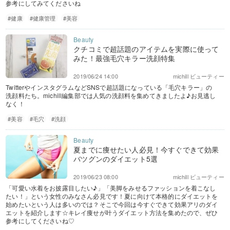
参考にしてみてくださいね
#健康
#健康管理
#美容
クチコミで超話題のアイテムを実際に使って
みた！最強毛穴キラー洗顔特集
2019/06/24 14:00
michill ビューティー
TwitterやインスタグラムなどSNSで超話題になっている「毛穴キラー」の
洗顔料たち。michill編集部では人気の洗顔料を集めてきましたよ♪お見逃し
なく！
#美容
#毛穴
#洗顔
夏までに痩せたい人必見！今すぐできて効果
バツグンのダイエット5選
2019/06/23 08:00
michill ビューティー
「可愛い水着をお披露目したい♪」「美脚をみせるファッションを着こなし
たい！」という女性のみなさん必見です！夏に向けて本格的にダイエットを
始めたいという人は多いのでは？そこで今回は今すぐできて効果アリのダイ
エットを紹介します☆キレイ痩せが叶うダイエット方法を集めたので、ぜひ
参考にしてくださいね♡