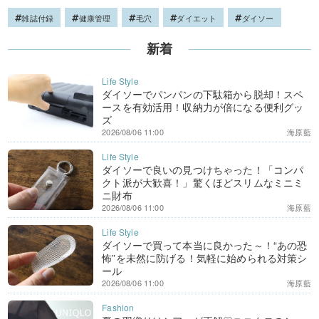
雑誌付録
健康管理
毛穴
ダイエット
ダイソー
新着
ダイソーでパンパンの下駄箱から脱却！スペ
ースを有効活用！収納力が倍になる便利グッ
ズ
2026/08/06 11:00
海原藍
ダイソーで良いの見つけちゃった！「コンパ
クト派が大歓喜！」驚くほどスリムなミニミ
ニ財布
2026/08/06 11:00
海原藍
ダイソーで買って本当に良かった～！“あの恐
怖”を未然に防げる！気軽に始められる対策シ
ール
2026/08/06 11:00
海原藍