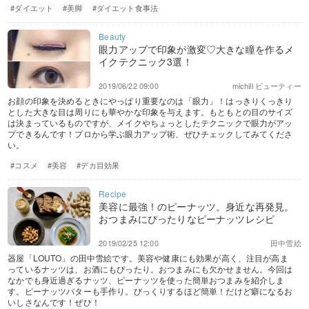
#ダイエット
#美脚
#ダイエット食事法
眼力アップで印象が激変♡大きな瞳を作るメ
イクテクニック3選！
2019/06/22 09:00
michill ビューティー
お顔の印象を決めるときにやっぱり重要なのは「眼力」！はっきりくっきり
とした大きな目は周りにも華やかな印象を与えます。もともとの目のサイズ
は決まっているものですが、メイクやちょっとしたテクニックで眼力がアッ
プできるんです！プロから学ぶ眼力アップ術、ぜひチェックしてみてくださ
い。
#コスメ
#美容
#デカ目効果
美容に最強！のピーナッツ。身近な再発見。
おつまみにぴったりなピーナッツレシピ
2019/02/25 12:00
田中雪絵
器屋「LOUTO」の田中雪絵です。美容や健康にも効果が高く、注目が高ま
っているナッツは、お酒にもぴったり。おつまみにも欠かせません。今回は
なかでも身近過ぎるナッツ、ピーナッツを使った簡単おつまみを紹介しま
す。ピーナッツバターも手作り。びっくりするほど簡単！だけど癖になるお
いしさなんです！ぜひ！