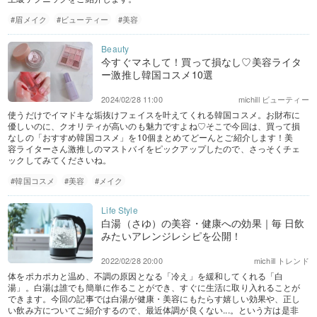
#眉メイク
#ビューティー
#美容
今すぐマネして！買って損なし♡美容ライタ
ー激推し韓国コスメ10選
2024/02/28 11:00
michill ビューティー
使うだけでイマドキな垢抜けフェイスを叶えてくれる韓国コスメ。お財布に
優しいのに、クオリティが高いのも魅力ですよね♡そこで今回は、買って損
なしの「おすすめ韓国コスメ」を10個まとめてどーんとご紹介します！美
容ライターさん激推しのマストバイをピックアップしたので、さっそくチェ
ックしてみてくださいね。
#韓国コスメ
#美容
#メイク
白湯（さゆ）の美容・健康への効果｜毎 日飲
みたいアレンジレシピを公開！
2022/02/28 20:00
michill トレンド
体をポカポカと温め、不調の原因となる「冷え」を緩和してくれる「白
湯」。白湯は誰でも簡単に作ることができ、すぐに生活に取り入れることが
できます。今回の記事では白湯が健康・美容にもたらす嬉しい効果や、正し
い飲み方についてご紹介するので、最近体調が良くない...。という方は是非