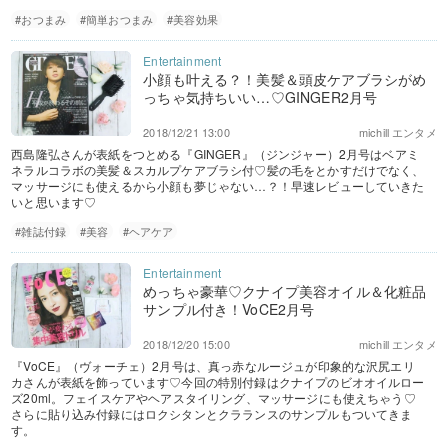
#おつまみ
#簡単おつまみ
#美容効果
小顔も叶える？！美髪＆頭皮ケアブラシがめ
っちゃ気持ちいい…♡GINGER2月号
2018/12/21 13:00
michill エンタメ
西島隆弘さんが表紙をつとめる『GINGER』（ジンジャー）2月号はベアミ
ネラルコラボの美髪＆スカルプケアブラシ付♡髪の毛をとかすだけでなく、
マッサージにも使えるから小顔も夢じゃない…？！早速レビューしていきた
いと思います♡
#雑誌付録
#美容
#ヘアケア
めっちゃ豪華♡クナイプ美容オイル＆化粧品
サンプル付き！VoCE2月号
2018/12/20 15:00
michill エンタメ
『VoCE』（ヴォーチェ）2月号は、真っ赤なルージュが印象的な沢尻エリ
カさんが表紙を飾っています♡今回の特別付録はクナイプのビオオイルロー
ズ20ml。フェイスケアやヘアスタイリング、マッサージにも使えちゃう♡
さらに貼り込み付録にはロクシタンとクラランスのサンプルもついてきま
す。