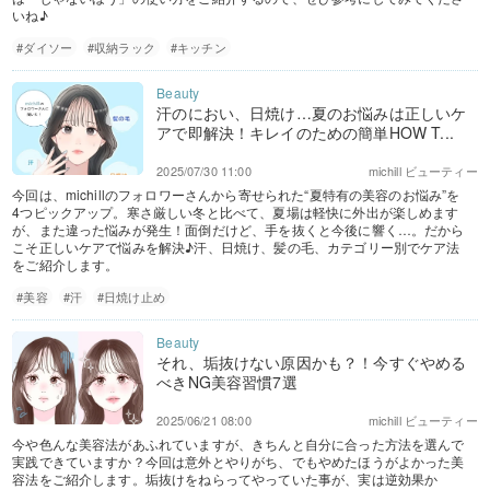
いね♪
#ダイソー
#収納ラック
#キッチン
汗のにおい、日焼け…夏のお悩みは正しいケ
アで即解決！キレイのための簡単HOW T...
2025/07/30 11:00
michill ビューティー
今回は、michillのフォロワーさんから寄せられた“夏特有の美容のお悩み”を
4つピックアップ。寒さ厳しい冬と比べて、夏場は軽快に外出が楽しめます
が、また違った悩みが発生！面倒だけど、手を抜くと今後に響く…。だから
こそ正しいケアで悩みを解決♪汗、日焼け、髪の毛、カテゴリー別でケア法
をご紹介します。
#美容
#汗
#日焼け止め
それ、垢抜けない原因かも？！今すぐやめる
べきNG美容習慣7選
2025/06/21 08:00
michill ビューティー
今や色んな美容法があふれていますが、きちんと自分に合った方法を選んで
実践できていますか？今回は意外とやりがち、でもやめたほうがよかった美
容法をご紹介します。垢抜けをねらってやっていた事が、実は逆効果か