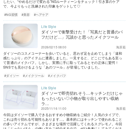
したい、“やめるだけで変わる”NGルーティーンをチェック！引き算のケア
で、今よりもっと洗練された印象をゲットして♡
#NG習慣
#美容
#ヘアケア
ダイソーで衝撃受けた！「写真だと普通のパ
フだけど…」冗談かと思ったメイクツール
2026/02/15 08:00
海原藍
ダイソーのコスメコーナーを歩いていると、思わず足を止めてしまう「違和
感たっぷり」のアイテムに遭遇しました。一見すると、どこにでもある至っ
て普通のメイクパフ。しかし、実際に手に取ってみるとその正体に驚愕！
SNSでも見かけるような「あのツール」が登場していました。
#ダイソー
#メイクツール
#メイクパフ
ダイソーで即売切れそう…キッチンだけじゃ
もったいない♡小物が取り出しやすい収納
ラ...
2025/11/16 11:00
海原藍
今回はダイソーで購入できるおすすめ小物収納をご紹介！人気のタイプで、
これは売り切れる可能性もあります…。基本的にはキッチンで使われること
の多いアイテムですが、さまざまな場所で活躍してくれるスグレモノ。今回
は「じゃないほう」の使い方をご紹介するので、ぜひ参考にしてみてくださ