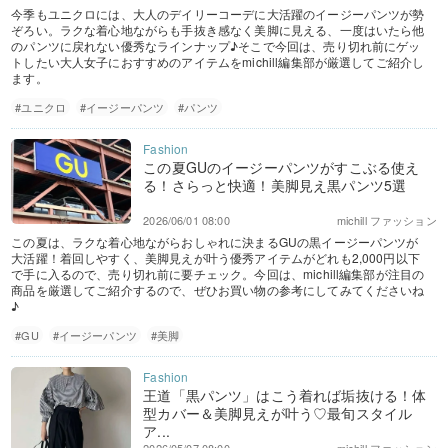
今季もユニクロには、大人のデイリーコーデに大活躍のイージーパンツが勢
ぞろい。ラクな着心地ながらも手抜き感なく美脚に見える、一度はいたら他
のパンツに戻れない優秀なラインナップ♪そこで今回は、売り切れ前にゲッ
トしたい大人女子におすすめのアイテムをmichill編集部が厳選してご紹介し
ます。
#ユニクロ
#イージーパンツ
#パンツ
この夏GUのイージーパンツがすこぶる使え
る！さらっと快適！美脚見え黒パンツ5選
2026/06/01 08:00
michill ファッション
この夏は、ラクな着心地ながらおしゃれに決まるGUの黒イージーパンツが
大活躍！着回しやすく、美脚見えが叶う優秀アイテムがどれも2,000円以下
で手に入るので、売り切れ前に要チェック。今回は、michill編集部が注目の
商品を厳選してご紹介するので、ぜひお買い物の参考にしてみてくださいね
♪
#GU
#イージーパンツ
#美脚
王道「黒パンツ」はこう着れば垢抜ける！体
型カバー＆美脚見えが叶う♡最旬スタイル
ア...