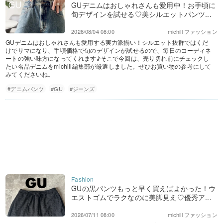
GUデニムはおしゃれさんも愛用中！お手頃に
旬デザインを試せる♡美シルエットパンツ...
2026/08/04 08:00
michill ファッション
GUデニムはおしゃれさんも愛用する実力派揃い！シルエット抜群ではくだ
けでサマになり、手頃価格で旬のデザインが試せるので、毎日のコーディネ
ートの強い味方になってくれます♪そこで今回は、売り切れ前にチェックし
たい名品デニムをmichill編集部が厳選しました。ぜひお買い物の参考にして
みてくださいね。
#デニムパンツ
#GU
#ジーンズ
GUの黒パンツもっと早く買えばよかった！ウ
エストゴムでラクなのに美脚見え♡優秀ア...
2026/07/11 08:00
michill ファッション