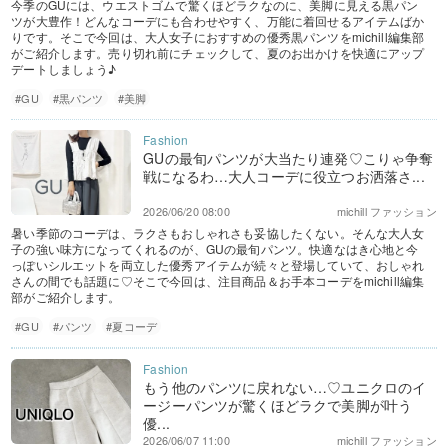
今季のGUには、ウエストゴムで驚くほどラクなのに、美脚に見える黒パン
ツが大豊作！どんなコーデにも合わせやすく、万能に着回せるアイテムばか
りです。そこで今回は、大人女子におすすめの優秀黒パンツをmichill編集部
がご紹介します。売り切れ前にチェックして、夏のお出かけを快適にアップ
デートしましょう♪
#GU
#黒パンツ
#美脚
GUの最旬パンツが大当たり連発♡こりゃ争奪
戦になるわ…大人コーデに役立つお洒落さ...
2026/06/20 08:00
michill ファッション
暑い季節のコーデは、ラクさもおしゃれさも妥協したくない。そんな大人女
子の強い味方になってくれるのが、GUの最旬パンツ。快適なはき心地と今
っぽいシルエットを両立した優秀アイテムが続々と登場していて、おしゃれ
さんの間でも話題に♡そこで今回は、注目商品＆お手本コーデをmichill編集
部がご紹介します。
#GU
#パンツ
#夏コーデ
もう他のパンツに戻れない…♡ユニクロのイ
ージーパンツが驚くほどラクで美脚が叶う
優...
2026/06/07 11:00
michill ファッション