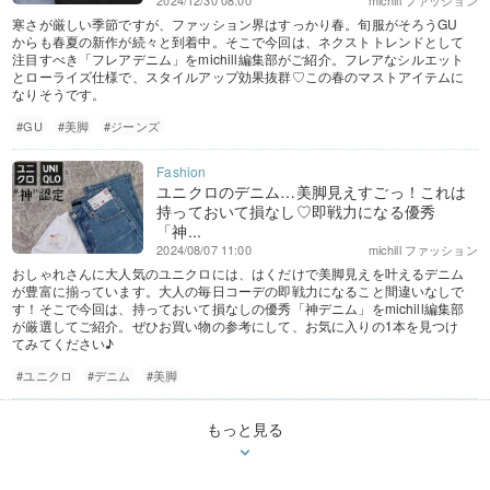
2024/12/30 08:00
michill ファッション
寒さが厳しい季節ですが、ファッション界はすっかり春。旬服がそろうGU
からも春夏の新作が続々と到着中。そこで今回は、ネクストトレンドとして
注目すべき「フレアデニム」をmichill編集部がご紹介。フレアなシルエット
とローライズ仕様で、スタイルアップ効果抜群♡この春のマストアイテムに
なりそうです。
#GU
#美脚
#ジーンズ
ユニクロのデニム…美脚見えすごっ！これは
持っておいて損なし♡即戦力になる優秀
「神...
2024/08/07 11:00
michill ファッション
おしゃれさんに大人気のユニクロには、はくだけで美脚見えを叶えるデニム
が豊富に揃っています。大人の毎日コーデの即戦力になること間違いなしで
す！そこで今回は、持っておいて損なしの優秀「神デニム」をmichill編集部
が厳選してご紹介。ぜひお買い物の参考にして、お気に入りの1本を見つけ
てみてください♪
#ユニクロ
#デニム
#美脚
もっと見る