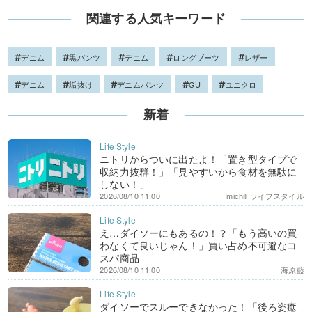
関連する人気キーワード
デニム
黒パンツ
デニム
ロングブーツ
レザー
デニム
垢抜け
デニムパンツ
GU
ユニクロ
新着
ニトリからついに出たよ！「置き型タイプで
収納力抜群！」「見やすいから食材を無駄に
しない！」
2026/08/10 11:00
michill ライフスタイル
え…ダイソーにもあるの！？「もう高いの買
わなくて良いじゃん！」買い占め不可避なコ
スパ商品
2026/08/10 11:00
海原藍
ダイソーでスルーできなかった！「後ろ姿癒