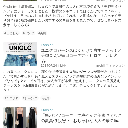
2025/08/18 11:00
michill ファッション
今回michill編集部は、しまむらで展開中の大人が本気で使える「美脚見えパ
ンツ」にフォーカスしました。抜群のシルエットではくだけでスタイルアッ
プを叶え、日々のおしゃれを格上げしてくれること間違いなし！さっそく売
り切れ前に絶対確保したいおすすめの商品をまとめたので、ぜひしまパトの
参考にしてみて♪
#しまむら
#パンツ
#美脚
ユニクロジーンズはくだけで脚すーんっ！と
美脚見え♡毎日コーデにヘビロテしたい名
品...
2025/07/24 11:00
michill ファッション
この夏のユニクロには、爽やかで美脚見え抜群のジーンズが勢ぞろい！はく
だけで脚がすっきり長く見えるスタイルアップ効果抜群の優秀なラインナッ
プなんです♪そこで今回は、大人女子が本気で使える、ユニクロの美脚見え
ジーンズをmichill編集部がご紹介します。早速、チェックしていきましょ
う！
#ユニクロ
#ジーンズ
#美脚
「黒パンツコーデ」で爽やかに美脚見え♡こ
の夏真似したい！おしゃれな大人の最旬5s...