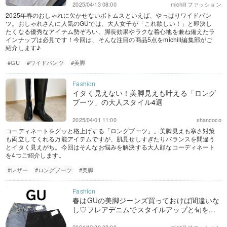
2025/04/13 08:00
michill ファッション
2025年春のおしゃれに欠かせないボトムスといえば、やっぱりワイドパン
ツ。おしゃれさんに人気のGUでは、大人女子が「これ欲しい！」と即決し
たくなる優秀なアイテム勢ぞろい。脚長効果やラクな着心地を兼ね備えたラ
インナップは必見です！今回は、そんな注目の商品5点をmichill編集部がご
紹介します♪
#GU
#ワイドパンツ
#美脚
イタく見えない！美脚見えも叶える「ロング
ブーツ」の大人スタイル4選
2025/04/01 11:00
shancoco
コーディネートをグッと格上げする「ロングブーツ」。美脚見えも寒さ対策
も両立してくれる万能アイテムですが、肌見せしすぎたりバランスを間違う
とイタく見えがち。今回はそんなお悩みを解決する大人顔なコーディネート
を4つご紹介します。
#レザー
#ロングブーツ
#美脚
春はGUの美脚ジーンズ買っておけば間違いな
し♡フレアデニムでスタイルアップと旬を...