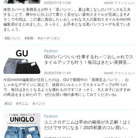
2025/07/19 11:00
michill ファッション
体型カバーと美脚見えが叶う「黒パンツ」。夏は着こなしのバランスを工夫
することで、爽やかに仕上げて重たく見せない最旬スタイルが完成します♪
そこで今回は、この夏に真似したいおしゃれな大人の最旬スタイルをmichill
編集部がまとめました。さっそく、お手本となる黒パンツコーデを見ていき
ましょう。
#黒パンツ
#美脚
#カーディガン
GUのパンツいい仕事するわ～♡おしゃれでス
タイルアップも叶う！毎日はきたい美脚見...
2025/07/09 11:00
michill ファッション
今回michill編集部が注目したのは、GUで展開中の「美脚見えパンツ」。お
しゃれなデザインに加えて、抜群のシルエットでスタイルアップが叶うの
で、毎日はきたくなるような優れものです♡さっそく、大人女子におすすめ
の商品をまとめたので、ぜひお買い物の参考にしてみてくださいね。
#GU
#デニム
#パンツ
ユニクロデニムは早めの確保が大正解！はく
だけでサマになる！2025初夏のコレ買い...