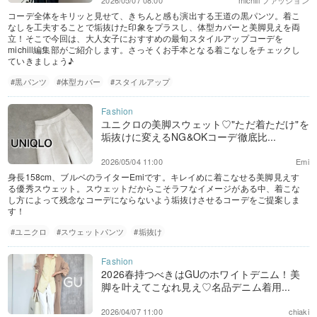
2026/05/07 08:00
michill ファッション
コーデ全体をキリッと見せて、きちんと感も演出する王道の黒パンツ。着こ
なしを工夫することで垢抜けた印象をプラスし、体型カバーと美脚見えを両
立！そこで今回は、大人女子におすすめの最旬スタイルアップコーデを
michill編集部がご紹介します。さっそくお手本となる着こなしをチェックし
ていきましょう♪
#黒パンツ
#体型カバー
#スタイルアップ
ユニクロの美脚スウェット♡"ただ着ただけ"を
垢抜けに変えるNG&OKコーデ徹底比...
2026/05/04 11:00
Emi
身長158cm、ブルベのライターEmiです。キレイめに着こなせる美脚見えす
る優秀スウェット。スウェットだからこそラフなイメージがある中、着こな
し方によって残念なコーデにならないよう垢抜けさせるコーデをご提案しま
す！
#ユニクロ
#スウェットパンツ
#垢抜け
2026春持つべきはGUのホワイトデニム！美
脚を叶えてこなれ見え♡名品デニム着用...
2026/04/07 11:00
chiaki