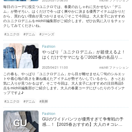
2025/05/15 08:00
michill ファッション
毎日のコーデに役立つユニクロでは、春夏のおしゃれに欠かせない「デニ
ム」が勢ぞろい。はくだけで今っぽく爽やかに決まる優秀アイテムばかりだ
から、買わない理由が見つかりません♡そこで今回は、大人女子におすすめ
のユニクロデニムをmichill編集部がご紹介します。ぜひお気に入りをチェッ
クしてみてくださいね。
#ユニクロ
#デニム
#ジーンズ
やっぱり「ユニクロデニム」が超使えるよ！
はくだけでサマになる♡2025春の名品リ...
2025/04/21 11:00
michill ファッション
この春も、やっぱり「ユニクロデニム」から目が離せません♡旬のシルエッ
トや着心地の良さを兼ね備えたアイテムが勢ぞろいしているから、きっとお
気に入りが見つかるはず。そこで今回は、大人女子におすすめの注目商品5
点をmichill編集部がご紹介します。大人の春夏コーデにぴったりのラインナ
ップですよ♪
#ユニクロ
#デニム
#美脚
GUのワイドパンツが優秀すぎて争奪戦の予
感…！【2025春おすすめ】大人の＃コレ...