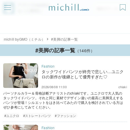
アプリでmichillが
無料ダウンロード
もっと便利に
michill byGMO（ミチル）
#美脚の記事一覧
#美脚の記事一覧
（146件）
タックワイドパンツが終売で悲しい…ユニク
ロの新作が後継として優秀すぎた♡
2026/08/08 11:00
chiaki
パーソナルカラー＆骨格診断アナリストのchiakiです。ユニクロで大人気の
タックワイドパンツ。それと同じ素材でデザイン違いの最高に美脚見えする
パンツが登場！シルエットをはき比べてみたので購入を検討されている方は
ぜひ参考にしてみてください。
#ユニクロ
#ストレートパンツ
#ファッション