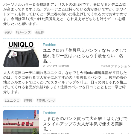
パーソナルカラー＆骨格診断アナリストのchiakiです。春になるとデニム欲
が高まってきますよね。ブルーデニムは持っている方が多いですが、ホワイ
トデニムも持っておくと一気に春の装いに格上げしてくれるのでおすすめで
す。今回はGUで見つけた美脚見えとこなれ見えがどちらも叶うデニムを紹
介したいと思います。
#GU
#ジーンズ
#美脚
ユニクロの「美脚見えパンツ」ならラクして
盛れる♡一度はいたらもう手放せない！名
品...
2025/12/18 08:00
michill ファッション
大人の毎日コーデに頼れるユニクロ。なかでも今回michill編集部が注目した
のは、ラクに盛れる大人女子におすすめの「美脚見えパンツ」。抜群の着心
地とシルエットではくだけでスタイルアップを叶え、日々のおしゃれを格上
げしてくれる名品が集結♪さっそく注目のパンツを口コミとともに一挙ご紹
介します。
#ユニクロ
#美脚
#美脚パンツ
しまむらのパンツ買って大正解！はくだけで
スタイルアップ♡大人が本気で使える美脚
見...