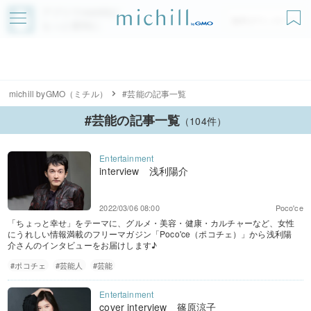
アプリでmichillが
無料ダウンロード
もっと便利に
michill byGMO（ミチル）
#芸能の記事一覧
#芸能の記事一覧
（104件）
interview 浅利陽介
2022/03/06 08:00
Poco'ce
「ちょっと幸せ」をテーマに、グルメ・美容・健康・カルチャーなど、女性
にうれしい情報満載のフリーマガジン「Poco'ce（ポコチェ）」から浅利陽
介さんのインタビューをお届けします♪
#ポコチェ
#芸能人
#芸能
cover interview 篠原涼子