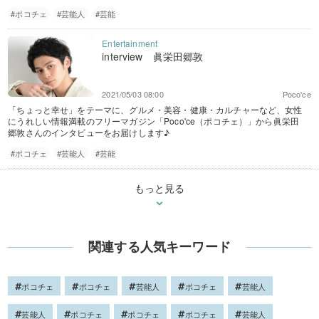
#ポコチェ
#芸能人
#芸能
interview 眞栄田郷敦
2021/05/03 08:00
Poco'ce
「ちょっと幸せ」をテーマに、グルメ・美容・健康・カルチャーなど、女性
にうれしい情報満載のフリーマガジン「Poco'ce（ポコチェ）」から眞栄田
郷敦さんのインタビューをお届けします♪
#ポコチェ
#芸能人
#芸能
もっと見る
関連する人気キーワード
ポコチェ
ポコチェ
芸能人
ポコチェ
芸能人
芸能人
ポコチェ
ポコチェ
ポコチェ
芸能人