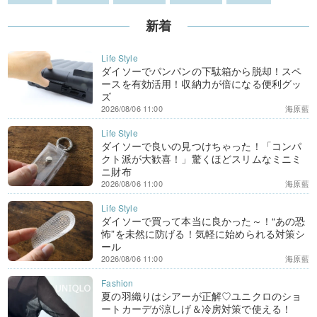
新着
ダイソーでパンパンの下駄箱から脱却！スペ
ースを有効活用！収納力が倍になる便利グッ
ズ
2026/08/06 11:00
海原藍
ダイソーで良いの見つけちゃった！「コンパ
クト派が大歓喜！」驚くほどスリムなミニミ
ニ財布
2026/08/06 11:00
海原藍
ダイソーで買って本当に良かった～！“あの恐
怖”を未然に防げる！気軽に始められる対策シ
ール
2026/08/06 11:00
海原藍
夏の羽織りはシアーが正解♡ユニクロのショ
ートカーデが涼しげ＆冷房対策で使える！