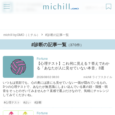
アプリでmichillが
無料ダウンロード
もっと便利に
michill byGMO（ミチル）
#診断の記事一覧
#診断の記事一覧
（370件）
【心理テスト】これ何に見える？答えでわか
る「あなたが人に見せていない本音」3選
2026/08/02 08:00
michill ライフスタイル
いつもは笑顔でも、心の奥には誰にも見せていない一面が隠れているもの。
3つの心理テストで、あなたが無意識にしまい込んでいる裏の顔・我慢・弱
音をそっとのぞいてみませんか？直感で選ぶだけなので、気軽にチャレンジ
してみてくださいね。
#心理テスト
#占い
#診断