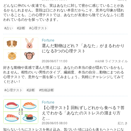
どんなに仲のいい友達でも、実はあなたに対して密かに感じていることがあ
るかもしれません。普段は口にされない本音だからこそ、意外な印象が隠れ
ていることも。この心理テストでは、あなたが友達から陰でどんなふうに思
われているのかを探っていきます。
#占い
#診断
#心理テスト
選んだ動物はどれ？「あなた」がまるわかり
になる3つの心理テスト
2026/06/07 11:00
michill ライフスタイル
好きな動物や直感で選んだ答えには、あなたの本当の姿が隠れているかもし
れません。相性のいい男性のタイプ、繊細度、本当の自分…動物にまつわる
心理テストで、意外な一面を探ってみましょう。気軽にチャレンジしてみて
ください！
#心理テスト
#診断
#性格診断
【心理テスト】回転ずしどれから食べる？答
えでわかる「あなたのストレスの溜まり方
と...
2026/06/05 08:00
紅たき
知らないうちにストレスを抱え込み、気づいた頃には心も体もヘトヘトにな