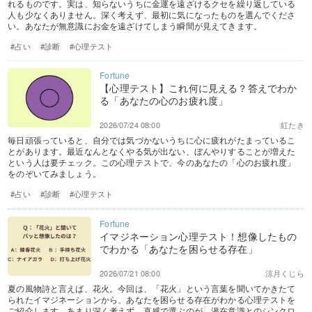
れるものです。実は、知らないうちに金運を遠ざけるクセを繰り返している
人も少なくありません。深く考えず、最初に気になったものを選んでくださ
い。あなたが無意識にお金を遠ざけてしまう瞬間が見えてきます。
#占い
#診断
#心理テスト
【心理テスト】これ何に見える？答えでわか
る「あなたの心のお疲れ度」
2026/07/24 08:00
紅たき
毎日頑張っていると、自分では気づかないうちに心に疲れがたまっているこ
とがあります。最近なんとなくやる気が出ない、ぼんやりすることが増えた
という人は要チェック。この心理テストで、今のあなたの「心のお疲れ度」
をのぞいてみましょう。
#占い
#診断
#心理テスト
イマジネーション心理テスト！想像したもの
でわかる「あなたを困らせる存在」
2026/07/21 08:00
涼月くじら
夏の風物詩と言えば、花火。今回は、「花火」という言葉を聞いてかきたて
られたイマジネーションから、あなたを困らせる存在がわかる心理テストを
ご紹介します。あまり深く考えず、直感で選ぶのが、潜在意識とのシンクロ