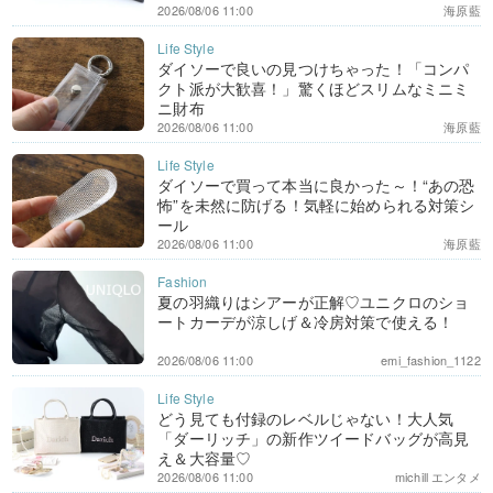
2026/08/06 11:00
海原藍
ダイソーで良いの見つけちゃった！「コンパ
クト派が大歓喜！」驚くほどスリムなミニミ
ニ財布
2026/08/06 11:00
海原藍
ダイソーで買って本当に良かった～！“あの恐
怖”を未然に防げる！気軽に始められる対策シ
ール
2026/08/06 11:00
海原藍
夏の羽織りはシアーが正解♡ユニクロのショ
ートカーデが涼しげ＆冷房対策で使える！
2026/08/06 11:00
emi_fashion_1122
どう見ても付録のレベルじゃない！大人気
「ダーリッチ」の新作ツイードバッグが高見
え＆大容量♡
2026/08/06 11:00
michill エンタメ