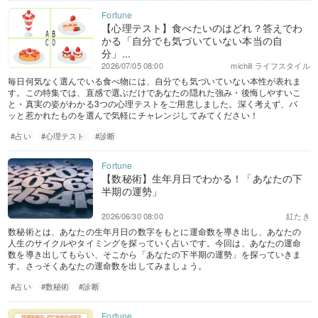
【心理テスト】食べたいのはどれ？答えでわ
かる「自分でも気づいていない本当の自
分」...
2026/07/05 08:00
michill ライフスタイル
毎日何気なく選んでいる食べ物には、自分でも気づいていない本性が表れま
す。この特集では、直感で選ぶだけであなたの隠れた強み・後悔しやすいこ
と・真実の姿がわかる3つの心理テストをご用意しました。深く考えず、パ
ッと惹かれたものを選んで気軽にチャレンジしてみてください！
#占い
#心理テスト
#診断
【数秘術】生年月日でわかる！「あなたの下
半期の運勢」
2026/06/30 08:00
紅たき
数秘術とは、あなたの生年月日の数字をもとに運命数を導き出し、あなたの
人生のサイクルやタイミングを探っていく占いです。今回は、あなたの運命
数を導き出してもらい、そこから「あなたの下半期の運勢」を探っていきま
す。さっそくあなたの運命数を出してみましょう。
#占い
#数秘術
#診断