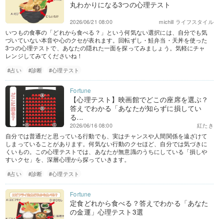
丸わかりになる3つの心理テスト
2026/06/21 08:00
michill ライフスタイル
いつもの食事の「どれから食べる？」という何気ない選択には、自分でも気
づいていない本音や心のクセが表れます。回転ずし・鮭弁当・天丼を使った
3つの心理テストで、あなたの隠れた一面を探ってみましょう。気軽にチャ
レンジしてみてくださいね！
#占い
#診断
#心理テスト
【心理テスト】映画館でどこの座席を選ぶ？
答えでわかる「あなたが知らずに損してい
る...
2026/06/16 08:00
紅たき
自分では普通だと思っている行動でも、実はチャンスや人間関係を遠ざけて
しまっていることがあります。何気ない行動のクセほど、自分では気づきに
くいもの。この心理テストでは、あなたが無意識のうちにしている「損しや
すいクセ」を、深層心理から探っていきます。
#占い
#診断
#心理テスト
定食どれから食べる？答えでわかる「あなた
の金運」心理テスト3選