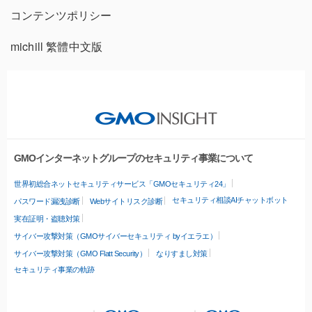
コンテンツポリシー
michill 繁體中文版
GMOインターネットグループのセキュリティ事業について
世界初総合ネットセキュリティサービス「GMOセキュリティ24」
セキュリティ相談AIチャットボット
パスワード漏洩診断
Webサイトリスク診断
実在証明・盗聴対策
サイバー攻撃対策（GMOサイバーセキュリティ byイエラエ）
サイバー攻撃対策（GMO Flatt Security）
なりすまし対策
セキュリティ事業の軌跡