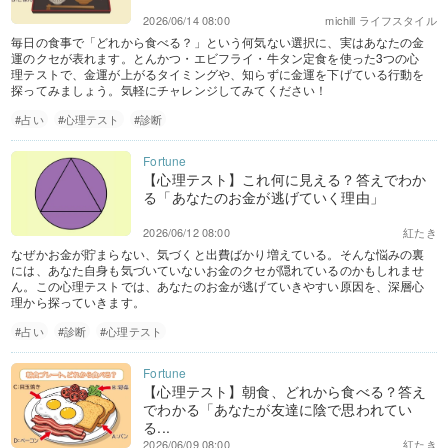
2026/06/14 08:00
michill ライフスタイル
毎日の食事で「どれから食べる？」という何気ない選択に、実はあなたの金
運のクセが表れます。とんかつ・エビフライ・牛タン定食を使った3つの心
理テストで、金運が上がるタイミングや、知らずに金運を下げている行動を
探ってみましょう。気軽にチャレンジしてみてください！
#占い
#心理テスト
#診断
【心理テスト】これ何に見える？答えでわか
る「あなたのお金が逃げていく理由」
2026/06/12 08:00
紅たき
なぜかお金が貯まらない、気づくと出費ばかり増えている。そんな悩みの裏
には、あなた自身も気づいていないお金のクセが隠れているのかもしれませ
ん。この心理テストでは、あなたのお金が逃げていきやすい原因を、深層心
理から探っていきます。
#占い
#診断
#心理テスト
【心理テスト】朝食、どれから食べる？答え
でわかる「あなたが友達に陰で思われてい
る...
2026/06/09 08:00
紅たき