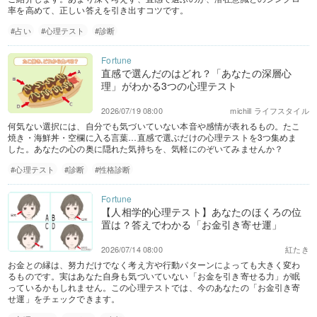
率を高めて、正しい答えを引き出すコツです。
#占い
#心理テスト
#診断
直感で選んだのはどれ？「あなたの深層心
理」がわかる3つの心理テスト
2026/07/19 08:00
michill ライフスタイル
何気ない選択には、自分でも気づいていない本音や感情が表れるもの。たこ
焼き・海鮮丼・空欄に入る言葉…直感で選ぶだけの心理テストを3つ集めま
した。あなたの心の奥に隠れた気持ちを、気軽にのぞいてみませんか？
#心理テスト
#診断
#性格診断
【人相学的心理テスト】あなたのほくろの位
置は？答えでわかる「お金引き寄せ運」
2026/07/14 08:00
紅たき
お金との縁は、努力だけでなく考え方や行動パターンによっても大きく変わ
るものです。実はあなた自身も気づいていない「お金を引き寄せる力」が眠
っているかもしれません。この心理テストでは、今のあなたの「お金引き寄
せ運」をチェックできます。