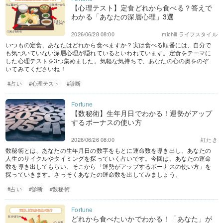
【心理テスト】定食どれから食べる？答えで
わかる「あなたの深層心理」3選
2026/06/28 08:00
michill ライフスタイル
いつもの定食、あなたはどれから食べますか？実は食べる順番には、自分で
も気づいていない深層心理が隠れているといわれています。定食をテーマに
した心理テストを3つ集めました。気軽な気持ちで、あなたの心の奥をのぞ
いてみてくださいね！
#占い
#心理テスト
#診断
【数秘術】生年月日でわかる！運勢がアップ
するボーナスの使い方
2026/06/26 08:00
紅たき
数秘術とは、あなたの生年月日の数字をもとに運命数を導き出し、あなたの
人生のサイクルやタイミングを探っていく占いです。今回は、あなたの運命
数を導き出してもらい、そこから「運勢がアップするボーナスの使い方」を
探っていきます。さっそくあなたの運命数を出してみましょう。
#占い
#診断
#数秘術
どれから食べたいかでわかる！「あなた」が