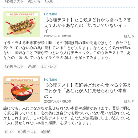
#心理テスト
#ほくろ
#人相
【心理テスト】たこ焼きどれから食べる？答
えでわかるあなたの「気づいていないイラ
イ...
2026/07/10 08:00
紅たき
イライラする出来事が続く時、その原因は目の前の問題ではなく、自分でも
気づいていない心の奥に隠れていることがあります。なんとなく気分が晴れ
ない、些細なことで腹が立つという人は要チェック。この心理テストで、あ
なたの「気づいていないイライラの原因」を探ってみましょう。
#心理テスト
#診断
#ストレス
【心理テスト】海鮮丼どれから食べる？答え
でわかる「あなたが人に見せられない本当
の...
2026/07/07 08:00
紅たき
誰にでも、人にはなかなか見せられない本音や感情があります。普段は明る
く振る舞っていても、心の奥には自分でも気づいていない思いが隠れている
かもしれません。この心理テストでは、あなたが無意識にしまい込んでいる
「人に見せられない本当の感情」を探っていきます。
#占い
#心理テスト
#診断