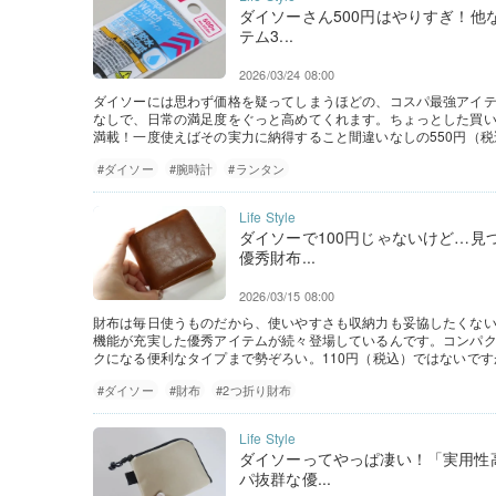
ダイソーさん500円はやりすぎ！他
テム3...
2026/03/24 08:00
ダイソーには思わず価格を疑ってしまうほどの、コスパ最強アイ
なしで、日常の満足度をぐっと高めてくれます。ちょっとした買
満載！一度使えばその実力に納得すること間違いなしの550円（
#ダイソー
#腕時計
#ランタン
ダイソーで100円じゃないけど…
優秀財布...
2026/03/15 08:00
財布は毎日使うものだから、使いやすさも収納力も妥協したくな
機能が充実した優秀アイテムが続々登場しているんです。コンパ
クになる便利なタイプまで勢ぞろい。110円（税込）ではないで
#ダイソー
#財布
#2つ折り財布
ダイソーってやっぱ凄い！「実用性
パ抜群な優...