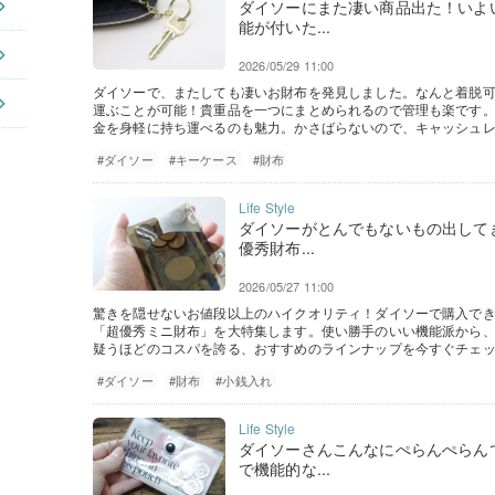
ダイソーにまた凄い商品出た！いよ
能が付いた...
2026/05/29 11:00
ダイソーで、またしても凄いお財布を発見しました。なんと着脱
運ぶことが可能！貴重品を一つにまとめられるので管理も楽です
金を身軽に持ち運べるのも魅力。かさばらないので、キャッシュ
#ダイソー
#キーケース
#財布
ダイソーがとんでもないもの出して
優秀財布...
2026/05/27 11:00
驚きを隠せないお値段以上のハイクオリティ！ダイソーで購入で
「超優秀ミニ財布」を大特集します。使い勝手のいい機能派から
疑うほどのコスパを誇る、おすすめのラインナップを今すぐチェッ
#ダイソー
#財布
#小銭入れ
ダイソーさんこんなにぺらんぺらん
で機能的な...