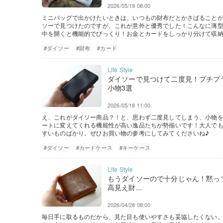
2026/05/19 08:00
ミニバッグで出かけたいときは、いつもの財布だとかさばること
ソーで見つけたのですが、これが意外と優秀でした！こんなに薄
中を開くと機能的でびっくり！お金とカードをしっかり分けて収
#ダイソー
#財布
#カード
ダイソーで見つけて二度見！プチプ
小物3選
2026/05/18 11:00
え、これがダイソー商品？！と、思わず二度見してしまう、小物
ートに変えてくれる機能性が高い逸品たちが勢揃いです！大人で
すいものばかり。ぜひお買い物の参考にしてみてくださいね♪
#ダイソー
#カードケース
#キーケース
もうダイソーので十分じゃん！黙っ
高見え財...
2026/04/28 08:00
毎日手に取るものだから、見た目も使いやすさも妥協したくない