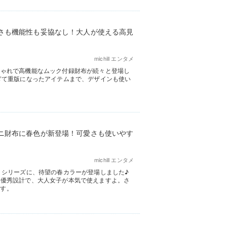
さも機能性も妥協なし！大人が使える高見
michill エンタメ
しゃれで高機能なムック付録財布が続々と登場し
ぎて重版になったアイテムまで、デザインも使い
ニ財布に春色が新登場！可愛さも使いやす
michill エンタメ
」シリーズに、待望の春カラーが登場しました♪
た優秀設計で、大人女子が本気で使えますよ。さ
ます。