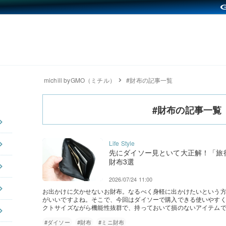
michill byGMO（ミチル）
#財布の記事一覧
#財布の記事一覧
先にダイソー見といて大正解！「旅
財布3選
2026/07/24 11:00
お出かけに欠かせないお財布。なるべく身軽に出かけたいという
がいいですよね。そこで、今回はダイソーで購入できる使いやすく
クトサイズながら機能性抜群で、持っておいて損のないアイテムで
#ダイソー
#財布
#ミニ財布