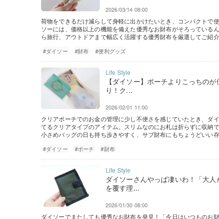
2026/03/14 08:00
荷物をできるだけ減らして身軽に出かけたいとき、コンパクトで
ソーには、価格以上の機能を備えた優秀なお財布がそろっている
ら旅行、アウトドアまで幅広く活躍する優秀財布を厳選してご紹
#ダイソー
#財布
#便利グッズ
【ダイソー】ポーチよりこっちのが便利
り！ク...
2026/02/01 11:00
クリアポーチでのお金の管理に少し不便さを感じていたとき、ダ
てるクリアタイプのアイテム。スリムなのにお札は折らずに収納
小さめバッグの日も持ち歩きやすく、サブ財布にもちょうどいい
#ダイソー
#ポーチ
#財布
ダイソーさんやっぱ凄いわ！「大人
を覆す理...
2026/01/30 08:00
ダイソーでまたしても優秀なお財布を発見！「今日はいつものお