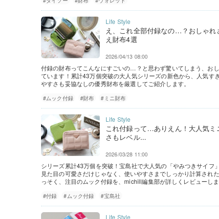
#ダイソー
#財布
#ウォレット
え、これ全部付録なの…？おしゃれ
え財布4選
2026/04/13 08:00
付録の財布ってこんなにすごいの…？と思わず驚いてしまう、お
ています！累計43万個突破の大人気シリーズの新色から、人気す
やすさも妥協なしの優秀財布を厳選してご紹介します。
#ムック付録
#財布
#ミニ財布
これ付録って…ありえん！大人気ミ
さもレベル...
2026/03/28 11:00
シリーズ累計43万個を突破！宝島社で大人気の「やみつきサイフ
見た目の可愛さだけじゃなく、使いやすさまでしっかり計算され
っそく、注目のムック付録を、michill編集部が詳しくレビューし
#付録
#ムック付録
#宝島社