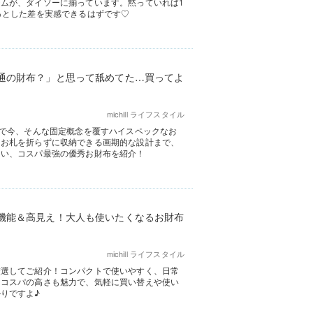
ムが、ダイソーに揃っています。黙っていれば1
っとした差を実感できるはずです♡
通の財布？」と思って舐めてた…買ってよ
michill ライフスタイル
ーで今、そんな固定概念を覆すハイスペックなお
、お札を折らずに収納できる画期的な設計まで、
ない、コスパ最強の優秀お財布を紹介！
機能＆高見え！大人も使いたくなるお財布
michill ライフスタイル
厳選してご紹介！コンパクトで使いやすく、日常
。コスパの高さも魅力で、気軽に買い替えや使い
りですよ♪