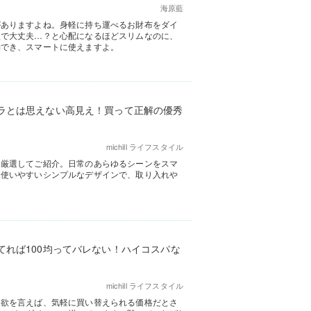
海原藍
がありますよね。身軽に持ち運べるお財布をダイ
型で大丈夫…？と心配になるほどスリムなのに、
納でき、スマートに使えますよ。
ラとは思えない高見え！買って正解の優秀
michill ライフスタイル
を厳選してご紹介。日常のあらゆるシーンをスマ
も使いやすいシンプルなデザインで、取り入れや
てれば100均ってバレない！ハイコスパな
michill ライフスタイル
。欲を言えば、気軽に買い替えられる価格だとさ