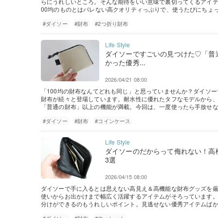
らにうれしいところ。そんな期待をいい意味で裏切ってくるアイテ
00均のものとはバレない高クオリティっぷりで、使うたびにちょ
#ダイソー
#財布
#2つ折り財布
ダイソーですごいの見つけた♡「普
かった優秀...
2026/04/21 08:00
「100均の財布なんてどれも同じ」と思っていませんか？ダイソ
財布が続々と登場しています。耐水性に優れたタフなモデルから
「普通の財布」以上の機能が満載。今回は、一度使ったら手放せ
#ダイソー
#財布
#コインケース
ダイソーのだからって侮れない！高
3選
2026/04/15 08:00
ダイソーで手に入るとは思えない高見え＆高機能な財布グッズを
使いからお出かけまで幅広く活躍するアイテムがそろっています
分けができるのもうれしいポイント。見逃せない優秀アイテムばか