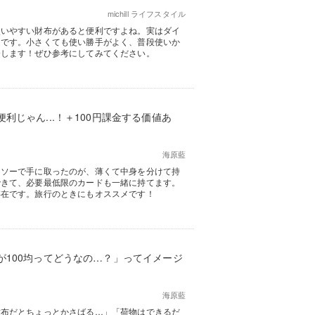
michill ライフスタイル
使いやすい財布があると便利ですよね。実はダイ
んです。小さくても使い勝手がよく、普段使いか
介します！ぜひ参考にしてみてください。
じゃん...！＋100円課金する価値あ
海原藍
イソーで手に取ったのが、薄くて中身を分けて持
できて、必要最低限のカードも一緒に持てます。
存在です。旅行のときにもオススメです！
が100均ってどうなの…？」ってイメージ
海原藍
財布だとちょっとかさばる…」「荷物はできるだ