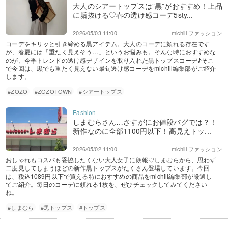
大人のシアートップスは”黒”がおすすめ！上品
に垢抜ける♡春の透け感コーデ5sty...
2026/05/03 11:00
michill ファッション
コーデをキリッと引き締める黒アイテム。大人のコーデに頼れる存在です
が、春夏には「重たく見えそう…」というお悩みも。そんな時におすすめな
のが、今季トレンドの透け感デザインを取り入れた黒トップスコーデ♪そこ
で今回は、黒でも重たく見えない最旬透け感コーデをmichill編集部がご紹介
します。
#ZOZO
#ZOZOTOWN
#シアートップス
しまむらさん…さすがにお値段バグでは？！
新作なのに全部1100円以下！高見えトッ...
2026/05/02 11:00
michill ファッション
おしゃれもコスパも妥協したくない大人女子に朗報♡しまむらから、思わず
二度見してしまうほどの新作黒トップスがたくさん登場しています。今回
は、税込1089円以下で買える特におすすめの商品をmichill編集部が厳選し
てご紹介。毎日のコーデに頼れる1枚を、ぜひチェックしてみてください
ね。
#しまむら
#黒トップス
#トップス