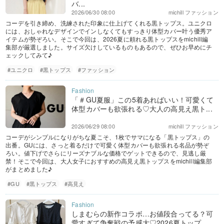
バ...
2026/06/30 08:00
michill ファッション
コーデを引き締め、洗練された印象に仕上げてくれる黒トップス。ユニクロ
には、おしゃれなデザインでインしなくてもすっきり体型カバー叶う優秀ア
イテムが勢ぞろい。そこで今回は、2026夏に頼れる黒トップスをmichill編
集部が厳選しました。サイズ欠けしているものもあるので、ぜひお早めにチ
ェックしてみて♪
#ユニクロ
#黒トップス
#ファッション
「＃GU夏服」この5着あればいい！可愛くて
体型カバーも欲張れる♡大人の高見え黒ト...
2026/06/29 08:00
michill ファッション
コーデがシンプルになりがちな夏こそ、1枚でサマになる「黒トップス」の
出番。GUには、さっと着るだけで可愛く体型カバーも欲張れる名品が勢ぞ
ろい。値下げでさらにリーズナブルな価格でゲットできるので、見逃し厳
禁！そこで今回は、大人女子におすすめの高見え黒トップスをmichill編集部
がまとめました♪
#GU
#黒トップス
#高見え
しまむらの新作コラボ…お値段合ってる？可
愛すぎて争奪戦の予感大♡2026夏トップ...