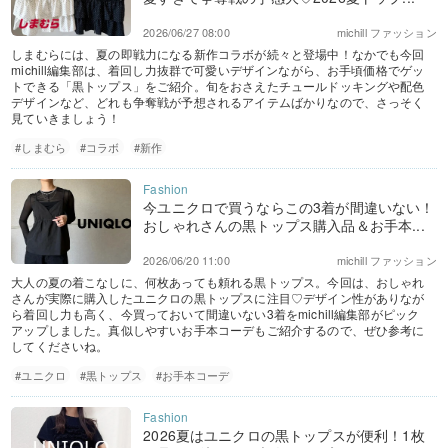
2026/06/27 08:00
michill ファッション
しまむらには、夏の即戦力になる新作コラボが続々と登場中！なかでも今回
michill編集部は、着回し力抜群で可愛いデザインながら、お手頃価格でゲッ
トできる「黒トップス」をご紹介。旬をおさえたチュールドッキングや配色
デザインなど、どれも争奪戦が予想されるアイテムばかりなので、さっそく
見ていきましょう！
#しまむら
#コラボ
#新作
今ユニクロで買うならこの3着が間違いない！
おしゃれさんの黒トップス購入品＆お手本...
2026/06/20 11:00
michill ファッション
大人の夏の着こなしに、何枚あっても頼れる黒トップス。今回は、おしゃれ
さんが実際に購入したユニクロの黒トップスに注目♡デザイン性がありなが
ら着回し力も高く、今買っておいて間違いない3着をmichill編集部がピック
アップしました。真似しやすいお手本コーデもご紹介するので、ぜひ参考に
してくださいね。
#ユニクロ
#黒トップス
#お手本コーデ
2026夏はユニクロの黒トップスが便利！1枚