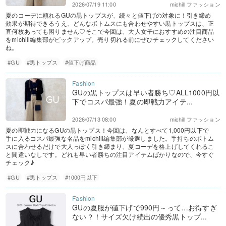
2026/07/19 11:00
michill ファッション
夏のコーデに頼れるGUの黒トップスが、続々と値下げの対象に！引き締め
効果が期待できるうえ、どんなボトムスにも合わせやすい黒トップスは、正
直何枚あっても困りません♡そこで今回は、大人女子におすすめの注目商品
をmichill編集部がピックアップ。売り切れる前にぜひチェックしてください
ね。
#GU
#黒トップス
#値下げ商品
GUの黒トップスは早い者勝ち♡ALL1000円以
下でコスパ最強！夏の即戦力アイテ...
2026/07/13 08:00
michill ファッション
夏の即戦力になるGUの黒トップス！今回は、なんとすべて1,000円以下で
手に入るコスパ最強な名品をmichill編集部が厳選しました。手持ちのボトム
スに合わせるだけで大人っぽく引き締まり、夏コーデを格上げしてくれるこ
と間違いなしです。どれも早い者勝ちの注目アイテムばかりなので、今すぐ
チェック♪
#GU
#黒トップス
#1000円以下
GUの夏服が値下げで990円～って…お得すぎ
ない？！サイズ欠け続出の優秀黒トップ...