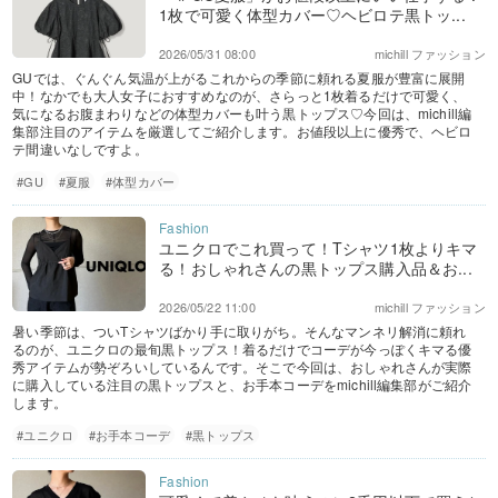
1枚で可愛く体型カバー♡ヘビロテ黒トッ...
2026/05/31 08:00
michill ファッション
GUでは、ぐんぐん気温が上がるこれからの季節に頼れる夏服が豊富に展開
中！なかでも大人女子におすすめなのが、さらっと1枚着るだけで可愛く、
気になるお腹まわりなどの体型カバーも叶う黒トップス♡今回は、michill編
集部注目のアイテムを厳選してご紹介します。お値段以上に優秀で、ヘビロ
テ間違いなしですよ。
#GU
#夏服
#体型カバー
ユニクロでこれ買って！Tシャツ1枚よりキマ
る！おしゃれさんの黒トップス購入品＆お...
2026/05/22 11:00
michill ファッション
暑い季節は、ついTシャツばかり手に取りがち。そんなマンネリ解消に頼れ
るのが、ユニクロの最旬黒トップス！着るだけでコーデが今っぽくキマる優
秀アイテムが勢ぞろいしているんです。そこで今回は、おしゃれさんが実際
に購入している注目の黒トップスと、お手本コーデをmichill編集部がご紹介
します。
#ユニクロ
#お手本コーデ
#黒トップス