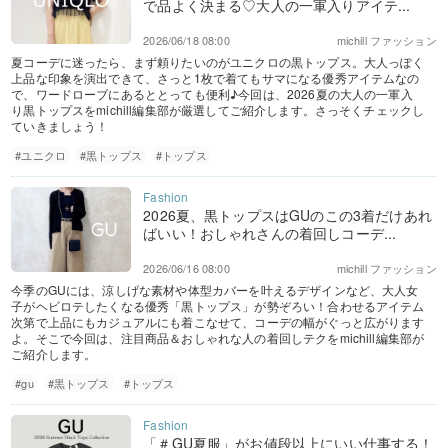
で品よく決まる♡大人の一軍入りアイテ...
2026/06/18 08:00
michill ファッション
夏コーデに迷ったら、まず頼りたいのがユニクロの黒トップス。大人っぽく
上品な印象を演出できて、さっと1枚で着てもサマになる優秀アイテムなの
で、ワードローブにあるととっても便利♪今回は、2026夏の大人の一軍入
り黒トップスをmichill編集部が厳選してご紹介します。さっそくチェックし
ていきましょう！
#ユニクロ
#黒トップス
#トップス
2026夏、黒トップスはGUのこの3着だけあれ
ばいい！おしゃれさんの着回しコーデ...
2026/06/16 08:00
michill ファッション
今季のGUには、涼しげな素材や体型カバーを叶えるデザインなど、大人女
子がヘビロテしたくなる優秀「黒トップス」が勢ぞろい！合わせるアイテム
次第で上品にもカジュアルにも着こなせて、コーデの幅がぐっと広がります
よ。そこで今回は、注目商品＆おしゃれな人の着回しテクをmichill編集部が
ご紹介します。
#gu
#黒トップス
#トップス
「＃GU夏服」がお値段以上にいい仕事する！