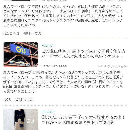
夏のワードローブで頼りになるのは、やっぱり着回し力抜群の黒トップス。
どんなボトムスにも合わせやすく、大人っぽく引き締まった印象を演出して
くれるので、何枚あっても重宝しますよね♪そこで今回は、大人女子がこの
夏本当に頼れるユニクロの黒トップスをmichill編集部が厳選。ぜひチェック
してみてくださいね。
#ユニクロ
#黒トップス
この夏はGUの「黒トップス」で可愛く体型カ
バー♡サイズ欠け続出だから急いでゲット...
2026/07/23 11:00
michill ファッション
夏のワードローブに1枚持っておきたい、GUの黒トップス。気になるボデ
ィラインをカバーしつつ、着るだけで旬な着こなしに仕上げてくれる優秀デ
ザインが揃っています。そこで今回は、大人が夏に頼れる注目のアイテムを
michill編集部がピックアップ。サイズ欠けしているものもあるので、さっそ
く見ていきましょう！
#GU
#黒トップス
GUさん…もう値下げって太っ腹すぎるのよ！
これから大活躍する夏の黒トップス5選