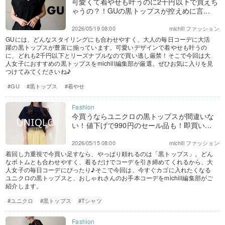
可愛くて着やせも叶うのに2千円以下で買えち
ゃうの？！GUの黒トップスが控えめに言...
2026/05/19 08:00
michill ファッション
GUには、どんなスタイリングにも合わせやすく、大人の毎日コーデに大活
躍の黒トップスが豊富に揃っています。可愛いデザインで着やせも叶うの
に、どれも2千円以下とリーズナブルなので買い逃し厳禁！そこで今回は大
人女子におすすめの黒トップスをmichill編集部が厳選。ぜひお気に入りを見
つけてみてくださいね♪
#GU
#黒トップス
#着やせ
今買うならユニクロの黒トップスが間違いな
い！値下げで990円のセール品も！即買い...
2026/05/15 08:00
michill ファッション
着回し力重視で今買い足すなら、やっぱり頼れるのは「黒トップス」。どん
なボトムとも合わせやすく、着るだけでコーデを引き締めてくれるから、大
人女子の毎日コーデにぴったり♪そこで今回は、今すぐカゴに入れたくなる
ユニクロの黒トップスと、おしゃれさんのお手本コーデをmichill編集部がご
紹介します。
#ユニクロ
#黒トップス
#Tシャツ