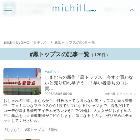
アプリでmichillが
無料ダウンロード
もっと便利に
michill byGMO（ミチル）
#黒トップスの記事一覧
#黒トップスの記事一覧
（129件）
しまむらの新作「黒トップス」今すぐ買わな
いと売り切れ早そう…！早い者勝ちのコレ
買...
2026/08/06 08:00
michill ファッション
おしゃれの宝庫しまむらから、何枚あっても困らない黒トップスが続々登場
中！フェミニンなブラウスから1枚でサマになるTシャツまで、着るだけで
コーデが決まる優秀アイテムぞろい♪そこで今回は、大人女子におすすめの
注目商品をmichill編集部がご紹介します。気になるものは、ぜひ早めにチェ
ックしてくださいね。
#しまむら
#黒トップス
#新作