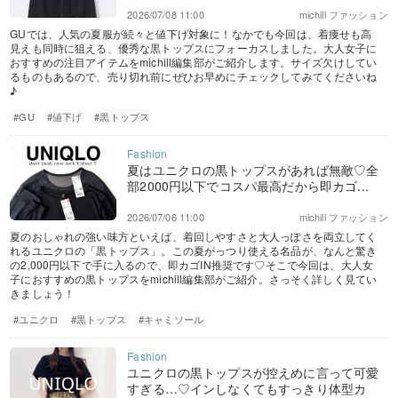
2026/07/08 11:00
michill ファッション
GUでは、人気の夏服が続々と値下げ対象に！なかでも今回は、着痩せも高
見えも同時に狙える、優秀な黒トップスにフォーカスしました。大人女子に
おすすめの注目アイテムをmichill編集部がご紹介します。サイズ欠けしてい
るものもあるので、売り切れ前にぜひお早めにチェックしてみてくださいね
♪
#GU
#値下げ
#黒トップス
夏はユニクロの黒トップスがあれば無敵♡全
部2000円以下でコスパ最高だから即カゴ...
2026/07/06 11:00
michill ファッション
夏のおしゃれの強い味方といえば、着回しやすさと大人っぽさを両立してく
れるユニクロの「黒トップス」。この夏がっつり使える名品が、なんと驚き
の2,000円以下で手に入るので、即カゴIN推奨です♡そこで今回は、大人女
子におすすめの黒トップスをmichill編集部がご紹介。さっそく詳しく見てい
きましょう！
#ユニクロ
#黒トップス
#キャミソール
ユニクロの黒トップスが控えめに言って可愛
すぎる…♡インしなくてもすっきり体型カ