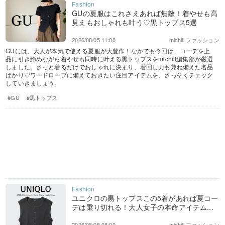
GUの夏服はこれさえあれば無敵！着やせも高
見えもおしゃれも叶う♡黒トップス5選
2026/08/05 11:00
michill ファッション
GUには、大人が本気で使える夏服が大豊作！なかでも今回は、コーデを上
品に引き締めながら着やせも同時に叶える黒トップスをmichill編集部が厳選
しました。さっと着るだけでおしゃれに決まり、着回し力も兼ね備えた名品
ばかり♡ワードローブに備えておきたい注目アイテムを、さっそくチェック
していきましょう。
#GU
#黒トップス
ユニクロの黒トップスこの5着があれば夏コー
デは乗り切れる！大人女子の本命アイテム...
2026/08/05 08:00
michill ファッション