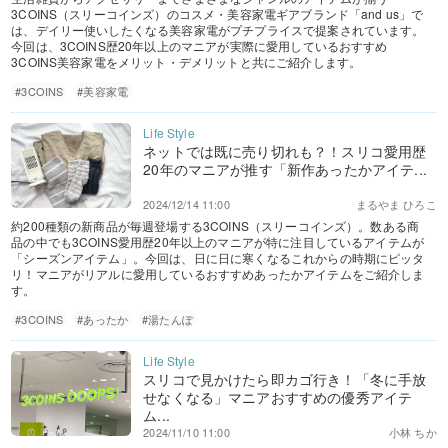
3COINS（スリーコインズ）のコスメ・美容家電ギアブランド「and us」で
は、デイリー使いしたくなる美容家電がプチプライスで提案されています。
今回は、3COINS歴20年以上のマニアが実際に愛用しているおすすめ
3COINS美容家電をメリット・デメリットと共にご紹介します。
#3COINS
#美容家電
ネットでは既に売り切れも？！スリコ愛用歴
20年のマニアが推す「新作あったかアイテ...
2024/12/14 11:00
まるやま ひろこ
約200種類の新商品が毎週登場する3COINS（スリーコインズ）。数ある商
品の中でも3COINS愛用歴20年以上のマニアが特に注目しているアイテムが
「シーズンアイテム」。今回は、日に日に寒くなるこれからの時期にピッタ
リ！マニアがリアルに愛用しているおすすめあったかアイテムをご紹介しま
す。
#3COINS
#あったか
#湯たんぽ
スリコで見かけたら即カゴ行き！「冬に手放
せなくなる」マニアおすすめの優秀アイテ
ム...
2024/11/10 11:00
小林 ちか