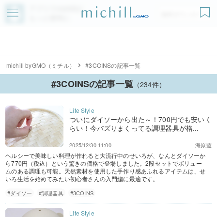
アプリでmichillが
無料ダウンロード
もっと便利に
michill byGMO（ミチル）
#3COINSの記事一覧
#3COINSの記事一覧
（234件）
ついにダイソーから出た～！700円でも安いく
らい！今バズりまくってる調理器具が格...
2025/12/30 11:00
海原藍
ヘルシーで美味しい料理が作れると大流行中のせいろが、なんとダイソーか
ら770円（税込）という驚きの価格で登場しました。2段セットでボリュー
ムのある調理も可能。天然素材を使用した手作り感あふれるアイテムは、せ
いろ生活を始めてみたい初心者さんの入門編に最適です。
#ダイソー
#調理器具
#3COINS