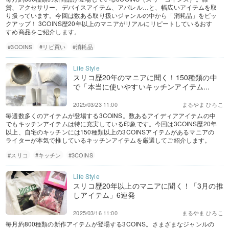
貨、アクセサリー、デバイスアイテム、アパレル…と、幅広いアイテムを取
り扱っています。今回は数ある取り扱いジャンルの中から「消耗品」をピッ
クアップ！ 3COINS歴20年以上のマニアがリアルにリピートしているおす
すめ商品をご紹介します。
#3COINS
#リピ買い
#消耗品
スリコ歴20年のマニアに聞く！150種類の中
で「本当に使いやすいキッチンアイテム...
2025/03/23 11:00
まるやま ひろこ
毎週数多くのアイテムが登場する3COINS。数あるアイディアアイテムの中
でもキッチンアイテムは特に充実している印象です。今回は3COINS歴20年
以上、自宅のキッチンには150種類以上の3COINSアイテムがあるマニアの
ライターが本気で推しているキッチンアイテムを厳選してご紹介します。
#スリコ
#キッチン
#3COINS
スリコ歴20年以上のマニアに聞く！「3月の推
しアイテム」6連発
2025/03/16 11:00
まるやま ひろこ
毎月約800種類の新作アイテムが登場する3COINS。さまざまなジャンルの