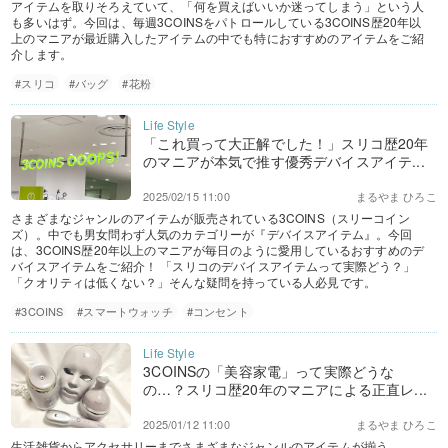
アイテムを取りそろえていて、「何を買えばいいか迷ってしまう」という人
も多いはず。今回は、毎週3COINSをパトロールしている3COINS歴20年以
上のマニアが最近購入したアイテムの中でも特におすすめのアイテムをご紹
介します。
#スリコ
#バッグ
#花粉
「これ買って大正解でした！」スリコ歴20年
のマニアが本気で推す優秀デバイスアイテ...
2025/02/15 11:00
まるやま ひろこ
さまざまなジャンルのアイテムが販売されている3COINS（スリーコイン
ズ）。中でも男女問わず人気のカテゴリーが『デバイスアイテム』。今回
は、3COINS歴20年以上のマニアが毎日のように愛用しているおすすめのデ
バイスアイテムをご紹介！ 「スリコのデバイスアイテムって実際どう？」
「クオリティは低くない？」そんな疑問を持っている人必見です。
#3COINS
#スマートウォッチ
#コンセント
3COINSの「美容家電」って実際どうな
の…？スリコ歴20年のマニアによる正直レ...
2025/01/12 11:00
まるやま ひろこ
生活雑貨からアクセサリーまでさまざまなジャンルのアイテムが揃う