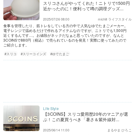
スリコさんがやってくれた！ニトリで1500円
近かったのに！便利って噂の調理グッズ...
2025/07/26 08:00
michill ライフスタイル
食事を管理したり、筋トレをしている方の中で人気なゆでたまごメーカー。
電子レンジで温めるだけで作れるアイテムなのですが、ニトリでも1,500円
近くするんです…。お値段がネックだなぁと思っていたのですが、なんと
3COINSで880円（税込）で売られているのを発見！実際に使ってみたので
ご紹介します。
#スリコ
#スリーコインズ
#ゆでたまご
【3COINS】スリコ愛用歴20年のマニアが選
ぶ！この夏買うべき「暑さ＆紫外線対...
2025/06/14 11:00
まるやま ひろこ