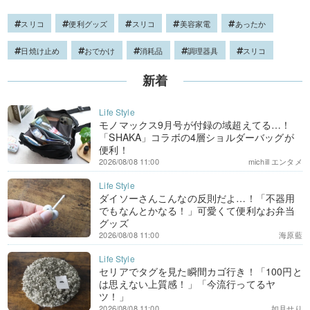
スリコ
便利グッズ
スリコ
美容家電
あったか
日焼け止め
おでかけ
消耗品
調理器具
スリコ
新着
モノマックス9月号が付録の域超えてる…！
「SHAKA」コラボの4層ショルダーバッグが
便利！
2026/08/08 11:00
michill エンタメ
ダイソーさんこんなの反則だよ…！「不器用
でもなんとかなる！」可愛くて便利なお弁当
グッズ
2026/08/08 11:00
海原藍
セリアでタグを見た瞬間カゴ行き！「100円と
は思えない上質感！」「今流行ってるヤ
ツ！」
2026/08/08 11:00
如月せり