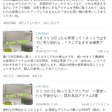
しゃれなガラスオブジェ、充電対応ウォッチスタンドなど、どれも高見えす
るのにプチプラ価格。日常を豊かにするアイテムを手軽に取り入れて、あな
たのお部屋もセンスアップしてみませんか？ぜひお買い物の参考にしてみて
くださいね。
#3COINS
#ディフューザー
#インテリア
つぎスリコ行ったら即買って！ネットではす
でに売り切れも…？マニアおすすめ優秀ア
イ...
2024/10/12 11:00
小林 ちか
週1で3COINSに通う、スリコマニアの小林ちかです。使いやすくて機能性
も抜群のアイテムが揃う3COINS。今回は美容ブランド「and us」シリーズ
のおすすめアイテムを3つご紹介します。商品の特徴や使用感を詳しくレビ
ューするので、購入の参考にしてみてください。
#スリコ
#3COINS
#ポーチ
スリコのコレ知ってる？マニアが「一度使っ
たら手放せない」隠れ名品アイテム5選
2024/09/20 11:00
michill ライフスタイル
便利な日用品からコスメまで、お洒落なアイテムの数々が330円（税込）か