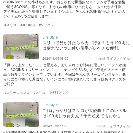
3COINSマニアの小林ちかです。おしゃれで機能的なアイテムが手頃な価格
で揃う3COINS。寒くなるこれからの季節にぴったりな「あったか＆保湿」
アイテムが続々と登場しています！今回は、そんな3COINSからおすすめの
アイテムを3つご紹介します。
#スリコ
#3COINS
#ソックス
スリコで見かけたら即カゴ行き！もう100均に
は戻れないや…使い勝手がレベチな便利...
2024/11/05 08:00
michill ライフスタイル
「買ってよかった！」」と思える、おしゃれでお財布に優しいアイテムが揃
う「3COINS（スリーコインズ）」。テレビやSNSなどで話題の大ヒット商
品も数多くラインナップしています。今回はそんなスリーコインズから、暮
らしに寄り添った秀逸なデザインについ惚れ惚れしてしまう技ありグッズを
ご紹介！
#スリーコインズ
#スリコ
#便利グッズ
こればっかりはスリコが大優勝！このレベル
は100均じゃ買えん！千円超えてもおかし...
2024/10/20 11:00
michill ライフスタイル
michill編集部が紹介する3COINSの注目商品をまとめました！防滴時計やお