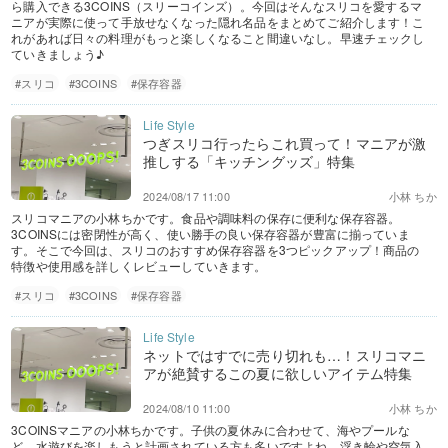
ら購入できる3COINS（スリーコインズ）。今回はそんなスリコを愛するマ
ニアが実際に使って手放せなくなった隠れ名品をまとめてご紹介します！こ
れがあれば日々の料理がもっと楽しくなること間違いなし。早速チェックし
ていきましょう♪
#スリコ
#3COINS
#保存容器
つぎスリコ行ったらこれ買って！マニアが激
推しする「キッチングッズ」特集
2024/08/17 11:00
小林 ちか
スリコマニアの小林ちかです。食品や調味料の保存に便利な保存容器。
3COINSには密閉性が高く、使い勝手の良い保存容器が豊富に揃っていま
す。そこで今回は、スリコのおすすめ保存容器を3つピックアップ！商品の
特徴や使用感を詳しくレビューしていきます。
#スリコ
#3COINS
#保存容器
ネットではすでに売り切れも…！スリコマニ
アが絶賛するこの夏に欲しいアイテム特集
2024/08/10 11:00
小林 ちか
3COINSマニアの小林ちかです。子供の夏休みに合わせて、海やプールな
ど、水遊びを楽しもうと計画されている方も多いですよね。浮き輪や空気入