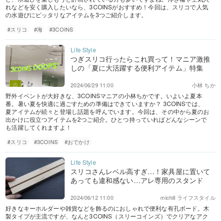
れなどを安く購入したいなら、3COINSがおすすめ！今回は、スリコで人気
の水遊びにピッタリなアイテムを3つご紹介します。
#スリコ
#海
#3COINS
つぎスリコ行ったらこれ買って！マニア激推
しの「夏に大活躍する便利アイテム」特集
2024/06/29 11:00
小林 ちか
野外イベントが大好きな、3COINSマニアの小林ちかです。いよいよ夏本
番。暑い夏を快適に過ごすための準備はできていますか？ 3COINSでは、
夏アイテムが続々と登場し話題を呼んでいます。今回は、その中から夏のお
出かけに役立つアイテムを2つご紹介。ひとつ持っていればどんなシーンで
も活躍してくれますよ！
#スリコ
#3COINS
#おでかけ
スリコさんレベル高すぎ…！家具屋に置いて
あっても違和感ない…アレ専用のスタンド
2024/06/12 11:00
michill ライフスタイル
好きなキーホルダーや雑貨などを飾るのにおしゃれで便利な有孔ボード。木
製タイプが主流ですが、なんと3COINS（スリーコインズ）でクリアなアク