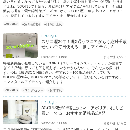
暑い日が多くなってきた今の時期は、暑さや紫外線対策グッズが気になりま
すよね。3COINSでも続々と夏に向けたアイテムが登場しています。今回は
数ある暑さ・紫外線対策グッズの中から3COINS歴20年以上のマニアがリア
ルに愛用しているおすすめアイテムをご紹介します♪
#3COINS
#紫外線対策
#日焼け止め
スリコ歴20年！週3通うマニアがもう絶対手放
せない♡毎日使える「推しアイテム」5...
2025/05/11 11:00
まるやま ひろこ
毎週新商品が登場している3COINS（スリーコインズ）。アイテムが豊富す
ぎて「店舗に行っても何を買えばいいかわからない…」そんな人も多いは
ず。今回は毎週3COINSに通い、年間300～400商品を購入している
3COINS歴20年、3COINSマニアの筆者がデイリー使いしているおすすめラ
イフスタイルアイテムをご紹介します。
#3COINS
#ロングセラー
#おすすめ
3COINS歴20年以上のマニアがリアルにリピ
買いしてる！おすすめ消耗品5連発
2025/04/17 11:00
まるやま ひろこ
毎月約800種類の新商品が登場している3COINS（スリーコインズ）。雑