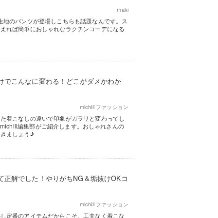
maki
生地のパンツが登場しこちらも話題なんです。ス
さえれば簡単におしゃれなラクチンコーデになる
けでこんなに変わる！どこがダメかわか
michill ファッション
した着こなしの違いで印象がガラリと変わってし
ichill編集部がご紹介します。おしゃれさんの
きましょう♪
て正解でした！やりがちNG＆垢抜けOKコ
michill ファッション
かし定番のアイテムだからこそ、工夫なく着こな