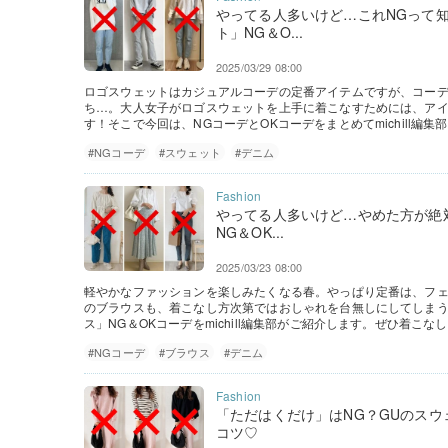
やってる人多いけど…これNGって
ト」NG＆O...
2025/03/29 08:00
ロゴスウェットはカジュアルコーデの定番アイテムですが、コー
ち…。大人女子がロゴスウェットを上手に着こなすためには、ア
す！そこで今回は、NGコーデとOKコーデをまとめてmichill編
#NGコーデ
#スウェット
#デニム
やってる人多いけど…やめた方が絶
NG＆OK...
2025/03/23 08:00
軽やかなファッションを楽しみたくなる春。やっぱり定番は、フェ
のブラウスも、着こなし方次第ではおしゃれを台無しにしてしま
ス」NG＆OKコーデをmichill編集部がご紹介します。ぜひ着こ
#NGコーデ
#ブラウス
#デニム
「ただはくだけ」はNG？GUのス
コツ♡