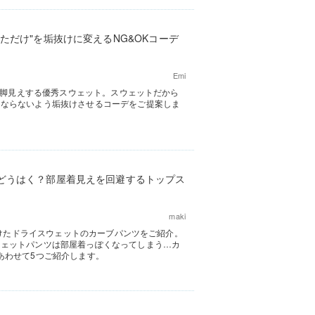
ただけ"を垢抜けに変えるNG&OKコーデ
Emi
る美脚見えする優秀スウェット。スウェットだから
にならないよう垢抜けさせるコーデをご提案しま
どうはく？部屋着見えを回避するトップス
maki
つけたドライスウェットのカーブパンツをご紹介。
ウェットパンツは部屋着っぽくなってしまう…カ
あわせて5つご紹介します。