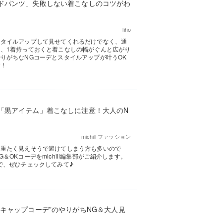
ドパンツ」失敗しない着こなしのコツがわ
liho
スタイルアップして見せてくれるだけでなく、通
、1着持っておくと着こなしの幅がぐんと広がり
りがちなNGコーデとスタイルアップが叶うOK
す！
「黒アイテム」着こなしに注意！大人のN
michill ファッション
は重たく見えそうで避けてしまう方も多いので
OKコーデをmichill編集部がご紹介します。
で、ぜひチェックしてみて♪
キャップコーデ”のやりがちNG＆大人見