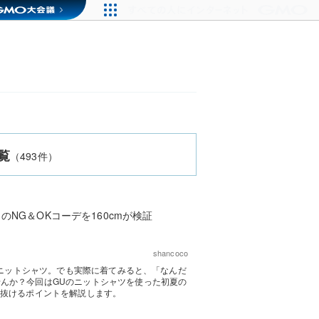
覧
（493件）
NG＆OKコーデを160cmが検証
shancoco
ったニットシャツ。でも実際に着てみると、「なんだ
んか？今回はGUのニットシャツを使った初夏の
垢抜けるポイントを解説します。