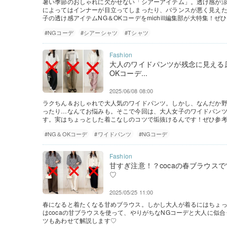
暑い季節のおしゃれに欠かせない「シアーアイテム」。透け感が
によってはインナーが目立ってしまったり、バランスが悪く見え
子の透け感アイテムNG＆OKコーデをmichill編集部が大特集！
#NGコーデ
#シアーシャツ
#Tシャツ
大人のワイドパンツが残念に見える
OKコーデ...
2025/06/08 08:00
ラクちん＆おしゃれで大人気のワイドパンツ。しかし、なんだか
ったり…なんてお悩みも。そこで今回は、大人女子のワイドパンツNG
す。実はちょっとした着こなしのコツで垢抜けるんです！ぜひ参
#NG＆OKコーデ
#ワイドパンツ
#NGコーデ
甘すぎ注意！？cocaの春ブラウスで
♡
2025/05/25 11:00
春になると着たくなる甘めブラウス。しかし大人が着るにはちょ
はcocaの甘ブラウスを使って、やりがちなNGコーデと大人に似
ツもあわせて解説します♡