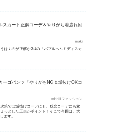
ブルスカート正解コーデ＆やりがち着崩れ回
maki
うはくのが正解かGUの「バブルヘムミディスカ
カーゴパンツ「やりがちNG＆垢抜けOKコ
michill ファッション
し次第では垢抜けコーデにも、残念コーデにも変
ちょっとした工夫がポイント！そこで今回は、大
介します。