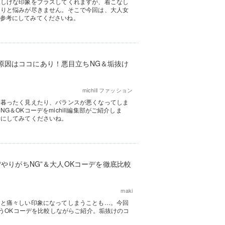
涼しげな印象をプラスしてくれますが、着こなし
たりと悩みが尽きません。そこで今回は、大人女
ぜひ参考にしてみてくださいね。
原因はココにあり！悪目立ちNG＆垢抜け
michill ファッション
野暮ったく見えたり、バランスが悪くなってしま
＆OKコーデをmichill編集部がご紹介しま
考にしてみてくださいね。
“やりがちNG”＆大人OKコーデを徹底比較
maki
っと痛々しい印象になってしまうことも…。今回
合うOKコーデを比較しながらご紹介。垢抜けのコ