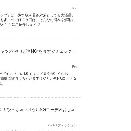
liho
ャップ」は、紫外線＆暑さ対策としても大活躍。
子も多いのでは？今回は、そんなお悩みを解消す
デとともにご紹介します♡
ャツの“やりがちNG”を今すぐチェック！
Emi
デザインでコレ1枚でキレイ見えが叶うからこ
簡単に解消しちゃいます！やりがちNGコーデ＆
ね。
？！やっちゃいけないNGコーデ＆おしゃ
michill ファッション