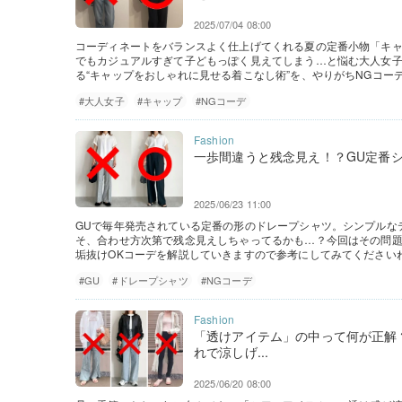
2025/07/04 08:00
コーディネートをバランスよく仕上げてくれる夏の定番小物「キ
でもカジュアルすぎて子どもっぽく見えてしまう…と悩む大人女
る“キャップをおしゃれに見せる着こなし術”を、やりがちNGコー
#大人女子
#キャップ
#NGコーデ
一歩間違うと残念見え！？GU定番シ
2025/06/23 11:00
GUで毎年発売されている定番の形のドレープシャツ。シンプルな
そ、合わせ方次第で残念見えしちゃってるかも…？今回はその問題
垢抜けOKコーデを解説していきますので参考にしてみてください
#GU
#ドレープシャツ
#NGコーデ
「透けアイテム」の中って何が正解
れで涼しげ...
2025/06/20 08:00