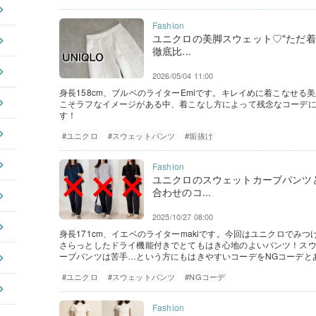
ユニクロの美脚スウェット♡"ただ着
徹底比...
2026/05/04 11:00
身長158cm、ブルベのライターEmiです。キレイめに着こなせ
こそラフなイメージがある中、着こなし方によって残念なコーデ
す！
#ユニクロ
#スウェットパンツ
#垢抜け
ユニクロのスウェットカーブパンツ
合わせのコ...
2025/10/27 08:00
身長171cm、イエベのライターmakiです。今回はユニクロでみ
さらっとしたドライ機能付きでとてもはき心地のよいパンツ！ス
ーブパンツは苦手…という方にもはきやすいコーデをNGコーデと
#ユニクロ
#スウェットパンツ
#NGコーデ