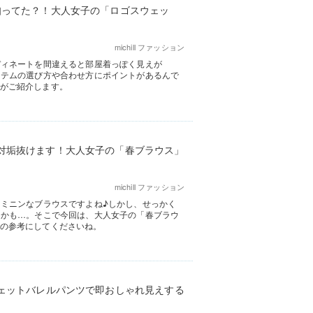
知ってた？！大人女子の「ロゴスウェッ
michill ファッション
ディネートを間違えると部屋着っぽく見えが
イテムの選び方や合わせ方にポイントがあるんで
集部がご紹介します。
対垢抜けます！大人女子の「春ブラウス」
michill ファッション
ミニンなブラウスですよね♪しかし、せっかく
うかも…。そこで今回は、大人女子の「春ブラウ
なしの参考にしてくださいね。
ウェットバレルパンツで即おしゃれ見えする