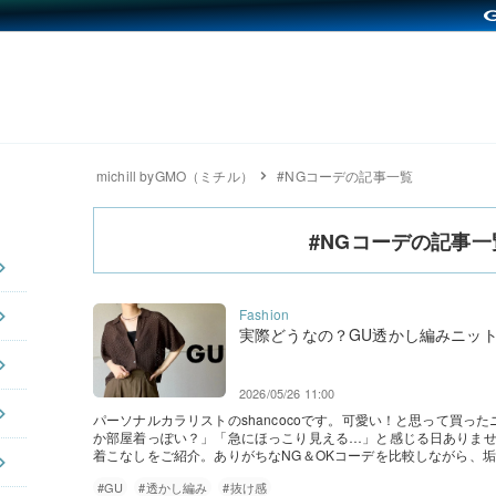
michill byGMO（ミチル）
#NGコーデの記事一覧
#NGコーデの記事一
実際どうなの？GU透かし編みニットの
2026/05/26 11:00
パーソナルカラリストのshancocoです。可愛い！と思って買
か部屋着っぽい？」「急にほっこり見える…」と感じる日ありませ
着こなしをご紹介。ありがちなNG＆OKコーデを比較しながら、
#GU
#透かし編み
#抜け感