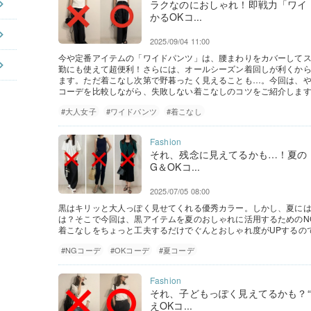
ラクなのにおしゃれ！即戦力「ワイ
かるOKコ...
2025/09/04 11:00
今や定番アイテムの「ワイドパンツ」は、腰まわりをカバーして
勤にも使えて超便利！さらには、オールシーズン着回しが利くから
ます。ただ着こなし次第で野暮ったく見えることも…。今回は、や
コーデを比較しながら、失敗しない着こなしのコツをご紹介しま
#大人女子
#ワイドパンツ
#着こなし
それ、残念に見えてるかも…！夏の
G＆OKコ...
2025/07/05 08:00
黒はキリッと大人っぽく見せてくれる優秀カラー。しかし、夏に
は？そこで今回は、黒アイテムを夏のおしゃれに活用するためのNG＆
着こなしをちょっと工夫するだけでぐんとおしゃれ度がUPするの
#NGコーデ
#OKコーデ
#夏コーデ
それ、子どもっぽく見えてるかも？“
えOKコ...