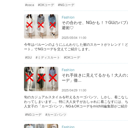
#coca
#OKコーデ
#NGコーデ
その合わせ、NGかも！？GUのバ
避術♡
2025/05/04 11:00
今年はバルーンのようにふんわりした裾のスカートがトレンド！ど
ート」でNGコーデを交えてご紹介します。
#GU
#ミディスカート
#OKコーデ
それ手抜きに見えてるかも！大人の
ーデ」徹...
2025/04/29 11:00
旬のカジュアルスタイルを叶えるカーゴパンツ。しかし、着こな
わってしまいます…。特に大人女子がおしゃれに着こなすには、
人女子の「カーゴパンツ」NG＆OKコーデをmichill編集部がご紹
#NGコーデ
#カーゴパンツ