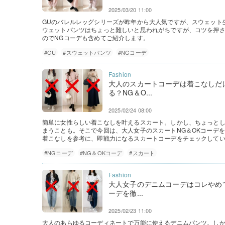
2025/03/20 11:00
GUのバレルレッグシリーズが昨年から大人気ですが、スウェット
ウェットパンツはちょっと難しいと思われがちですが、コツを押
のでNGコーデも含めてご紹介します。
#GU
#スウェットパンツ
#NGコーデ
大人のスカートコーデは着こなしだ
る？NG＆O...
2025/02/24 08:00
簡単に女性らしい着こなしを叶えるスカート。しかし、ちょっと
まうことも。そこで今回は、大人女子のスカートNG＆OKコーデをm
着こなしを参考に、即戦力になるスカートコーデをチェックしてい
#NGコーデ
#NG＆OKコーデ
#スカート
大人女子のデニムコーデはコレやめ
ーデを徹...
2025/02/23 11:00
大人のあらゆるコーディネートで万能に使えるデニムパンツ。し