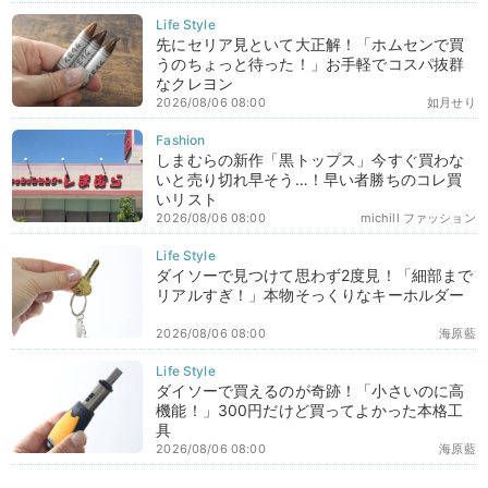
先にセリア見といて大正解！「ホムセンで買
うのちょっと待った！」お手軽でコスパ抜群
なクレヨン
2026/08/06 08:00
如月せり
しまむらの新作「黒トップス」今すぐ買わな
いと売り切れ早そう…！早い者勝ちのコレ買
いリスト
2026/08/06 08:00
michill ファッション
ダイソーで見つけて思わず2度見！「細部まで
リアルすぎ！」本物そっくりなキーホルダー
2026/08/06 08:00
海原藍
ダイソーで買えるのが奇跡！「小さいのに高
機能！」300円だけど買ってよかった本格工
具
2026/08/06 08:00
海原藍