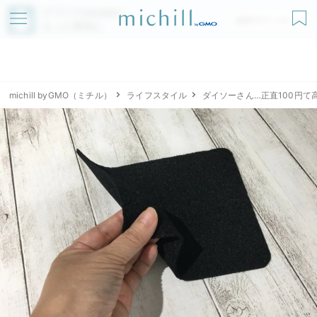
アプリでmichillが
無料ダウンロード
もっと便利に
michill byGMO（ミチル）
ライフスタイル
ダイソーさん…正直100円