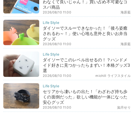
わなくて良いじゃん！」買い占め不可避なコ
スパ商品
2026/08/10 11:00
海原藍
ダイソーでスルーできなかった！「後ろ姿癒
されるわ～！」使い心地も意外と良いお弁当
グッズ
2026/08/10 11:00
海原藍
ダイソーでこのレベル出せるの！？ハンドメ
イド好きに見つかったらまずい！本格グッズ3
選
2026/08/10 11:00
michill ライフスタイル
セリアから凄いもの出た！「わざわざ持ち歩
くの面倒だった」欲しい機能が一体になった
安心グッズ
2026/08/10 11:00
如月せり