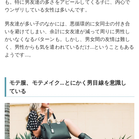
も。特に男友達の多さをアピールしてくる子に、内心で
ウンザリしている女性は多いんです。
男友達が多い子のなかには、悪循環的に女同士の付き合
いを避けてしまい、余計に女友達が減って周りに男性し
かいなくなるパターンも。しかし、男女間の友情は難し
く、男性からも気を遣われているだけ…ということもある
ようです…。
モテ服、モテメイク…とにかく男目線を意識し
ている