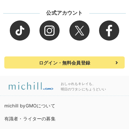
公式アカウント
ログイン・無料会員登録
おしゃれもキレイも、
明日のワタシにちょうどいい
michill byGMOについて
有識者・ライターの募集