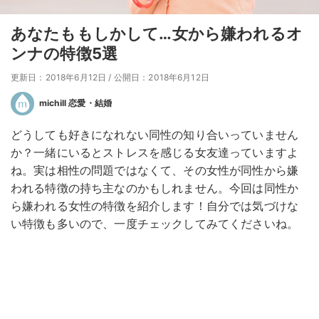
あなたももしかして…女から嫌われるオ
ンナの特徴5選
更新日：2018年6月12日
/
公開日：2018年6月12日
michill 恋愛・結婚
どうしても好きになれない同性の知り合いっていません
か？一緒にいるとストレスを感じる女友達っていますよ
ね。実は相性の問題ではなくて、その女性が同性から嫌
われる特徴の持ち主なのかもしれません。今回は同性か
ら嫌われる女性の特徴を紹介します！自分では気づけな
い特徴も多いので、一度チェックしてみてくださいね。