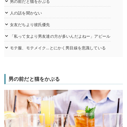
男の前だと猫をかぶる
人の話を聞かない
女友だちより彼氏優先
「私って女より男友達の方が多いんだよねー」アピール
モテ服、モテメイク…とにかく男目線を意識している
男の前だと猫をかぶる