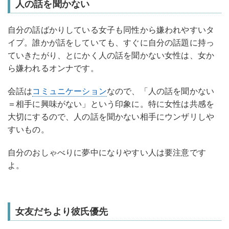
人の話を聞かない
自分の話ばかりしている女子も同性から嫌われやすいタ
イプ。誰かが話をしていても、すぐに自分の話題に持っ
ていきたがり、とにかく人の話を聞かない女性は、女か
ら嫌われるオンナです。
会話は
コミュニケーション
なので、「人の話を聞かない
＝相手に興味がない」という印象に。特に女性は共感を
大切にするので、人の話を聞かない相手にウンザリしや
すいもの。
自分のおしゃべりに夢中になりやすい人は要注意です
よ。
女友だちより彼氏優先