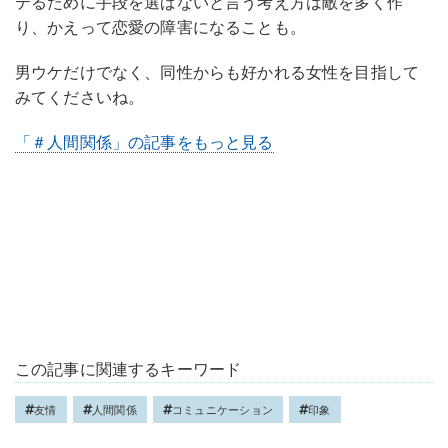
テるために手段を選ばないと言う考え方は敵を多く作
り、かえって恋愛の障害になることも。
男ウケだけでなく、同性からも好かれる女性を目指して
みてくださいね。
「＃人間関係」の記事をもっと見る
この記事に関連するキーワード
友情
人間関係
コミュニケーション
印象