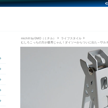
michill byGMO（ミチル）
ライフスタイル
むしろこっちの方が優秀じゃん！ダイソーからついに出た～♡カ