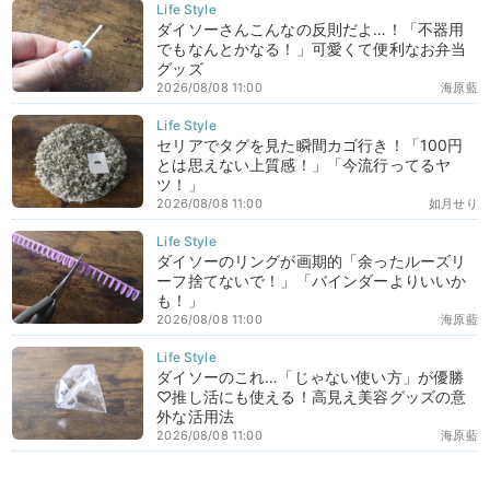
ダイソーさんこんなの反則だよ…！「不器用
でもなんとかなる！」可愛くて便利なお弁当
グッズ
2026/08/08 11:00
海原藍
セリアでタグを見た瞬間カゴ行き！「100円
とは思えない上質感！」「今流行ってるヤ
ツ！」
2026/08/08 11:00
如月せり
ダイソーのリングが画期的「余ったルーズリ
ーフ捨てないで！」「バインダーよりいいか
も！」
2026/08/08 11:00
海原藍
ダイソーのこれ…「じゃない使い方」が優勝
♡推し活にも使える！高見え美容グッズの意
外な活用法
2026/08/08 11:00
海原藍