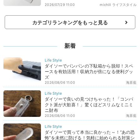
2026/07/29 11:00
michill ライフスタイル
カテゴリランキングをもっと見る
新着
ダイソーでパンパンの下駄箱から脱却！スペ
ースを有効活用！収納力が倍になる便利グッ
ズ
2026/08/06 11:00
海原藍
ダイソーで良いの見つけちゃった！「コンパ
クト派が大歓喜！」驚くほどスリムなミニミ
ニ財布
2026/08/06 11:00
海原藍
ダイソーで買って本当に良かった～！“あの恐
怖”を未然に防げる！気軽に始められる対策シ