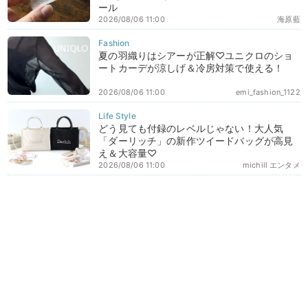
ール
2026/08/06 11:00
海原藍
夏の羽織りはシアーが正解♡ユニクロのショ
ートカーデが涼しげ＆冷房対策で使える！
2026/08/06 11:00
emi_fashion_1122
どう見ても付録のレベルじゃない！大人気
「ダーリッチ」の新作ツイードバッグが高見
え＆大容量♡
2026/08/06 11:00
michill エンタメ