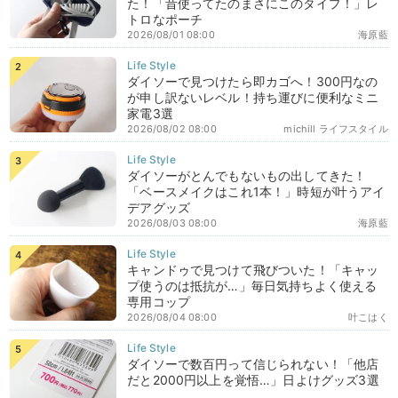
た！「昔使ってたのまさにこのタイプ！」レ
トロなポーチ
2026/08/01 08:00
海原藍
ダイソーで見つけたら即カゴへ！300円なの
が申し訳ないレベル！持ち運びに便利なミニ
家電3選
2026/08/02 08:00
michill ライフスタイル
ダイソーがとんでもないもの出してきた！
「ベースメイクはこれ1本！」時短が叶うアイ
デアグッズ
2026/08/03 08:00
海原藍
キャンドゥで見つけて飛びついた！「キャッ
プ使うのは抵抗が…」毎日気持ちよく使える
専用コップ
2026/08/04 08:00
叶こはく
ダイソーで数百円って信じられない！「他店
だと2000円以上を覚悟…」日よけグッズ3選