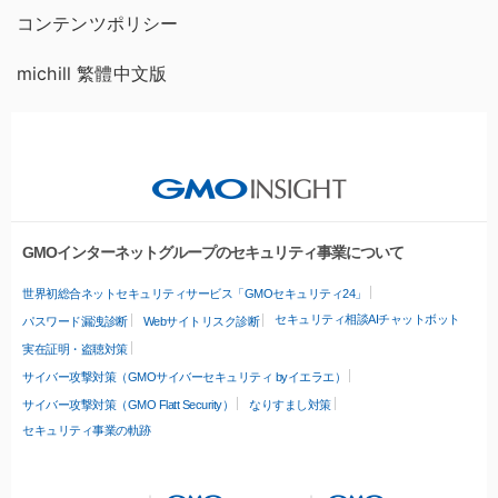
コンテンツポリシー
michill 繁體中文版
GMOインターネットグループのセキュリティ事業について
世界初総合ネットセキュリティサービス「GMOセキュリティ24」
セキュリティ相談AIチャットボット
パスワード漏洩診断
Webサイトリスク診断
実在証明・盗聴対策
サイバー攻撃対策（GMOサイバーセキュリティ byイエラエ）
サイバー攻撃対策（GMO Flatt Security）
なりすまし対策
セキュリティ事業の軌跡