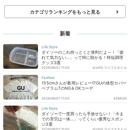
カテゴリランキングをもっと見る
新着
ダイソーのこれ持っとくと便利だよ～！「疲
れて気力ない…」って時に助かる！時短調理
グッズ3選
2026/08/07 11:00
michill ライフスタイル
155cmさんが着用レビュー♡GUの体型カバー
ペプラムTのNG＆OKコーデ
2026/08/07 11:00
KOMUGI
ダイソーで一度買ったら手放せない！「今ま
での苦労は一体…」ってくらい優秀なスポン
ジ3選
2026/08/07 11:00
michill ライフスタイル