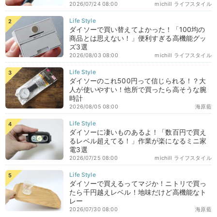
2026/07/24 08:00
michill ライフスタイル
ダイソーで買い替えてよかった！「100均の
商品とは思えない！」便利すぎる高機能グッ
ズ3選
2026/08/03 08:00
michill ライフスタイル
ダイソーのこれ500円って信じられる！？大
人が使いやすい！他所で買ったら高そうな腕
時計
2026/08/05 08:00
海原藍
ダイソーに凄いものあるよ！「数百円で買え
るレベル超えてる！」作業が楽になるミニ家
電3選
2026/07/25 08:00
michill ライフスタイル
ダイソーで買えるってマジか！ニトリで買っ
たら千円越えレベル！地味だけど高機能なト
レー
2026/07/30 08:00
海原藍