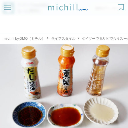
アプリでmichillが
無料ダウンロード
もっと便利に
michill byGMO（ミチル）
ライフスタイル
ダイソーで鬼リピ♡もうスー