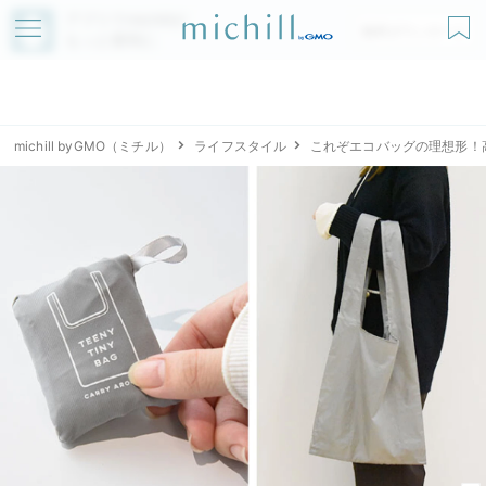
アプリでmichillが
無料ダウンロード
もっと便利に
michill byGMO（ミチル）
ライフスタイル
これぞエコバッグの理想形！