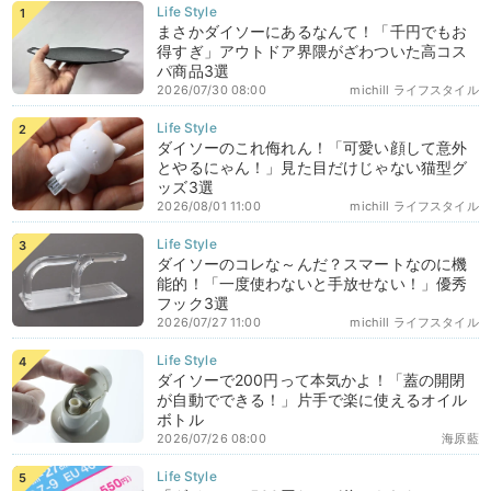
まさかダイソーにあるなんて！「千円でもお
得すぎ」アウトドア界隈がざわついた高コス
パ商品3選
2026/07/30 08:00
michill ライフスタイル
ダイソーのこれ侮れん！「可愛い顔して意外
とやるにゃん！」見た目だけじゃない猫型グ
ッズ3選
2026/08/01 11:00
michill ライフスタイル
ダイソーのコレな～んだ？スマートなのに機
能的！「一度使わないと手放せない！」優秀
フック3選
2026/07/27 11:00
michill ライフスタイル
ダイソーで200円って本気かよ！「蓋の開閉
が自動でできる！」片手で楽に使えるオイル
ボトル
2026/07/26 08:00
海原藍