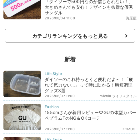
「ダイソーで500円なのが信じられない！」
大きめさんでも安心！デザインも抜群な優秀
サンダル
2026/08/04 11:00
海原藍
カテゴリランキングをもっと見る
新着
ダイソーのこれ持っとくと便利だよ～！「疲
れて気力ない…」って時に助かる！時短調理
グッズ3選
2026/08/07 11:00
michill ライフスタイル
155cmさんが着用レビュー♡GUの体型カバー
ペプラムTのNG＆OKコーデ
2026/08/07 11:00
KOMUGI