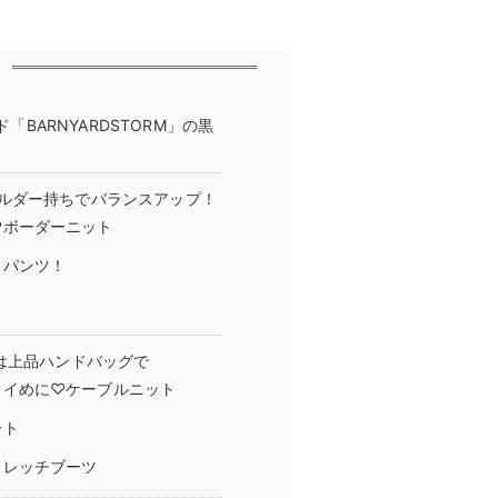
「BARNYARDSTORM」の黒
ルダー持ちでバランスアップ！
♡ボーダーニット
トパンツ！
は上品ハンドバッグで
レイめに♡ケーブルニット
ート
トレッチブーツ