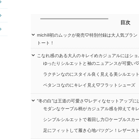
目次
michill初のムックが発売♡特別付録は大人気ブランド
トート！
こなれ感のある大人のキレイめカジュアルにはショ
ゆったりシルエットと袖のニュアンスが可愛い
ラクチンなのにスタイル良く見える美シルエッ
ペタンコなのにキレイ見え♡フラットシューズ
”冬の白”は王道の可愛さ♡レディなセットアップに
モダンなケーブル柄がカジュアル感を抑えてキ
シンプルシルエットで着回し力◎ケーブルスカ
足にフィットして履き心地バツグン！レザース