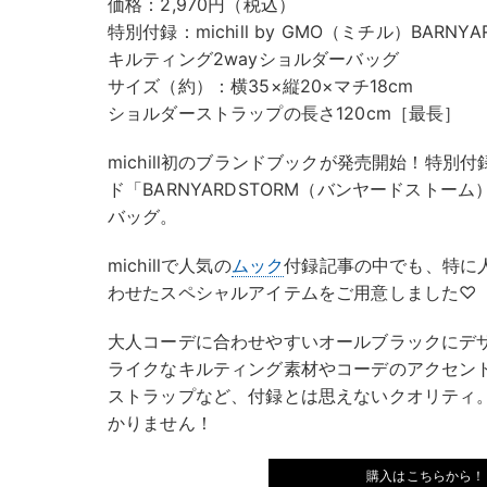
価格：2,970円（税込）
特別付録：michill by GMO（ミチル）BAR
キルティング2wayショルダーバッグ
サイズ（約）：横35×縦20×マチ18cm
ショルダーストラップの長さ120cm［最長］
michill初のブランドブックが発売開始！特
ド「BARNYARDSTORM（バンヤードストー
バッグ。
michillで人気の
ムック
付録記事の中でも、特に
わせたスペシャルアイテムをご用意しました♡
大人コーデに合わせやすいオールブラックにデ
ライクなキルティング素材やコーデのアクセン
ストラップなど、付録とは思えないクオリティ
かりません！
購入はこちらから！