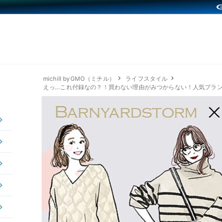
michill byGMO（ミチル）
ライフスタイル
えっ…これ付録なの？！買わない理由がみつからない！人気ブラン