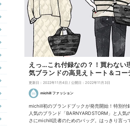
えっ…これ付録なの？！買わない
気ブランドの高見えトート＆コー
更新日：2022年11月4日
/
公開日：2022年11月3日
michill ファッション
michill初のブランドブックが発売開始！特別付録
人気のブランド「BARNYARDSTORM」と
さにmichill読者のためのバッグ。はっきり言