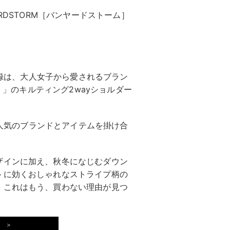
NYARDSTORM［バンヤードストーム］
別付録は、大人女子から愛されるブラン
ム）」のキルティング2wayショルダー
人気のブランドとアイテムを掛け合
ザインに加え、秋冬になじむダウン
トに効くおしゃれなストライプ柄の
。これはもう、買わない理由が見つ
 ＞