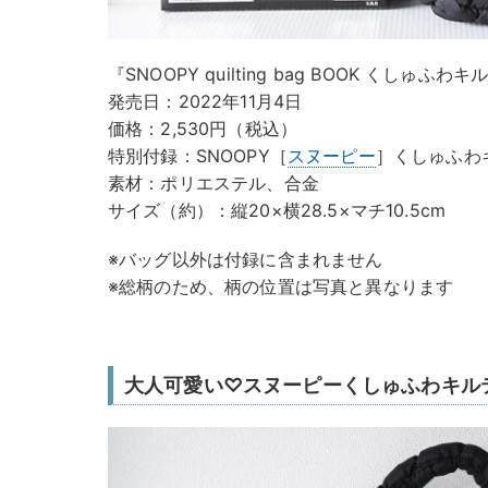
『SNOOPY quilting bag BOOK くしゅふわ
発売日：2022年11月4日
価格：2,530円（税込）
特別付録：SNOOPY［
スヌーピー
］くしゅふわ
素材：ポリエステル、合金
サイズ（約）：縦20×横28.5×マチ10.5cm
※バッグ以外は付録に含まれません
※総柄のため、柄の位置は写真と異なります
大人可愛い♡スヌーピーくしゅふわキル