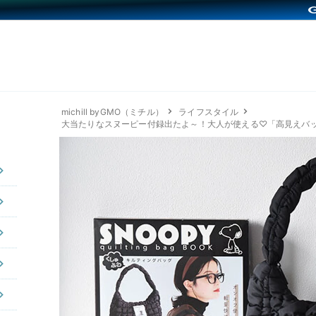
michill byGMO（ミチル）
ライフスタイル
大当たりなスヌーピー付録出たよ～！大人が使える♡「高見えバ