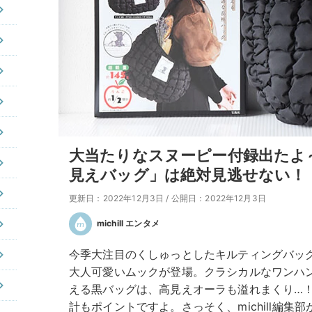
大当たりなスヌーピー付録出たよ
見えバッグ」は絶対見逃せない！
更新日：2022年12月3日
/
公開日：2022年12月3日
michill エンタメ
今季大注目のくしゅっとしたキルティングバッ
大人可愛いムックが登場。クラシカルなワンハ
える黒バッグは、高見えオーラも溢れまくり…！
計もポイントですよ。さっそく、michill編集