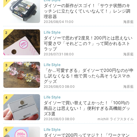
ダイソーの新作がスゴイ！「サウナ状態のキ
ッチンに立たなくていいなんて！」レンジ調
理容器
2026/08/04 11:00
海原藍
ダイソーで思わず2度見！200円とは思えない
可愛さ♡「それどこの？」って聞かれるスト
ラップ
2026/07/31 08:00
海原藍
「か…可愛すぎる」ダイソーで200円なのが申
し訳なくなる！他で買ったら高そうなスマホ
グッズ
2026/08/03 08:00
海原藍
ダイソーで買い替えてよかった！「100均の
商品とは思えない！」便利すぎる高機能グッ
ズ3選
2026/08/03 08:00
michill ライフスタイル
ダイソーで200円ってマジ？！「ワークマン