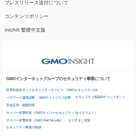
プレスリリース送付について
コンテンツポリシー
michill 繁體中文版
GMOインターネットグループのセキュリティ事業について
世界初総合ネットセキュリティサービス「GMOセキュリティ24」
セキュリティ相談AIチャットボット
パスワード漏洩診断
Webサイトリスク診断
実在証明・盗聴対策
サイバー攻撃対策（GMOサイバーセキュリティ byイエラエ）
サイバー攻撃対策（GMO Flatt Security）
なりすまし対策
セキュリティ事業の軌跡