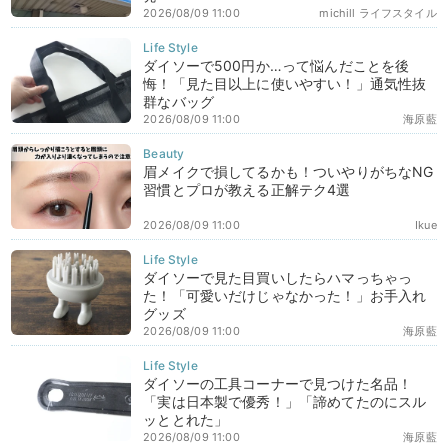
2026/08/09 11:00
michill ライフスタイル
ダイソーで500円か…って悩んだことを後
悔！「見た目以上に使いやすい！」通気性抜
群なバッグ
2026/08/09 11:00
海原藍
眉メイクで損してるかも！ついやりがちなNG
習慣とプロが教える正解テク4選
2026/08/09 11:00
Ikue
ダイソーで見た目買いしたらハマっちゃっ
た！「可愛いだけじゃなかった！」お手入れ
グッズ
2026/08/09 11:00
海原藍
ダイソーの工具コーナーで見つけた名品！
「実は日本製で優秀！」「諦めてたのにスル
ッととれた」
2026/08/09 11:00
海原藍