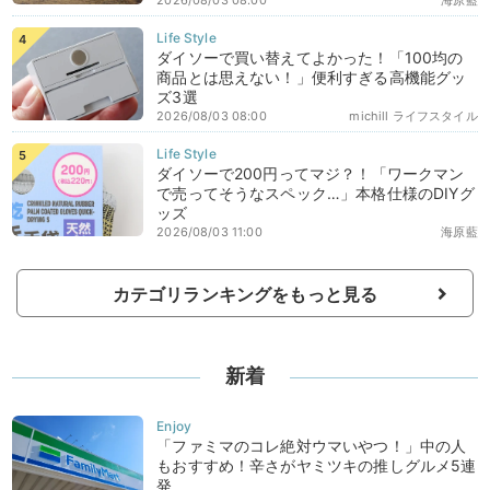
2026/08/03 08:00
海原藍
ダイソーで買い替えてよかった！「100均の
商品とは思えない！」便利すぎる高機能グッ
ズ3選
2026/08/03 08:00
michill ライフスタイル
ダイソーで200円ってマジ？！「ワークマン
で売ってそうなスペック…」本格仕様のDIYグ
ッズ
2026/08/03 11:00
海原藍
カテゴリランキングをもっと見る
新着
「ファミマのコレ絶対ウマいやつ！」中の人
もおすすめ！辛さがヤミツキの推しグルメ5連
発