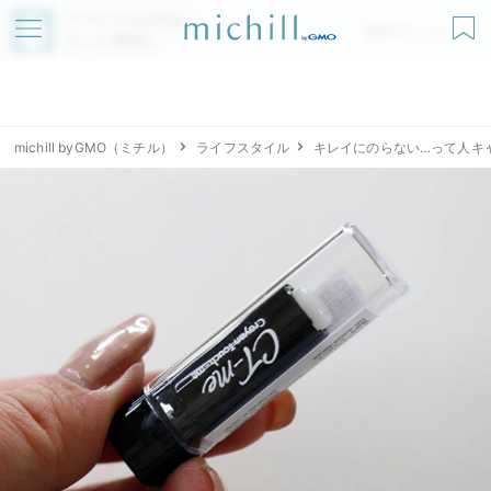
アプリでmichillが
無料ダウンロード
もっと便利に
michill byGMO（ミチル）
ライフスタイル
キレイにのらない…って人キ