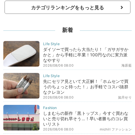
カテゴリランキングをもっと見る
新着
ダイソーで買ったら大当たり！「ガサガサか
かと」から手軽に卒業！100円なのに実力派
なやすり
2026/08/06 08:00
海原藍
先にセリア見といて大正解！「ホムセンで買
うのちょっと待った！」お手軽でコスパ抜群
なクレヨン
2026/08/06 08:00
如月せり
しまむらの新作「黒トップス」今すぐ買わな
いと売り切れ早そう…！早い者勝ちのコレ買
いリスト
2026/08/06 08:00
michill ファッション