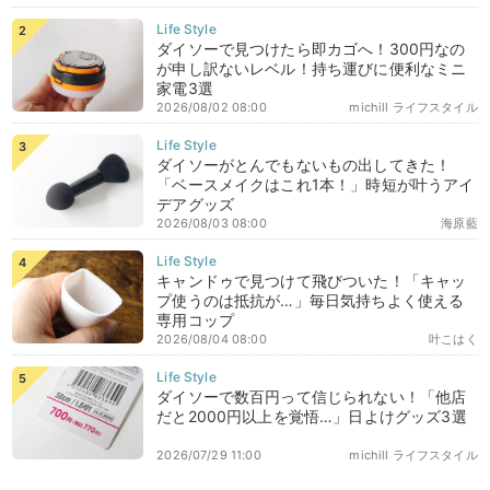
ダイソーで見つけたら即カゴへ！300円なの
が申し訳ないレベル！持ち運びに便利なミニ
家電3選
2026/08/02 08:00
michill ライフスタイル
ダイソーがとんでもないもの出してきた！
「ベースメイクはこれ1本！」時短が叶うアイ
デアグッズ
2026/08/03 08:00
海原藍
キャンドゥで見つけて飛びついた！「キャッ
プ使うのは抵抗が…」毎日気持ちよく使える
専用コップ
2026/08/04 08:00
叶こはく
ダイソーで数百円って信じられない！「他店
だと2000円以上を覚悟…」日よけグッズ3選
2026/07/29 11:00
michill ライフスタイル