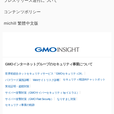
プレスリリース送付について
コンテンツポリシー
michill 繁體中文版
GMOインターネットグループのセキュリティ事業について
世界初総合ネットセキュリティサービス「GMOセキュリティ24」
セキュリティ相談AIチャットボット
パスワード漏洩診断
Webサイトリスク診断
実在証明・盗聴対策
サイバー攻撃対策（GMOサイバーセキュリティ byイエラエ）
サイバー攻撃対策（GMO Flatt Security）
なりすまし対策
セキュリティ事業の軌跡