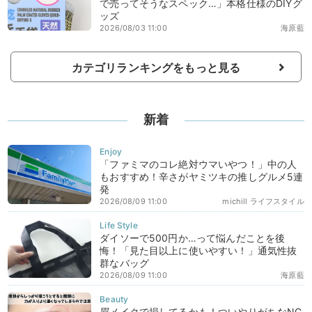
で売ってそうなスペック…」本格仕様のDIYグ
ッズ
2026/08/03 11:00
海原藍
カテゴリランキングをもっと見る
新着
「ファミマのコレ絶対ウマいやつ！」中の人
もおすすめ！辛さがヤミツキの推しグルメ5連
発
2026/08/09 11:00
michill ライフスタイル
ダイソーで500円か…って悩んだことを後
悔！「見た目以上に使いやすい！」通気性抜
群なバッグ
2026/08/09 11:00
海原藍
眉メイクで損してるかも！ついやりがちなNG