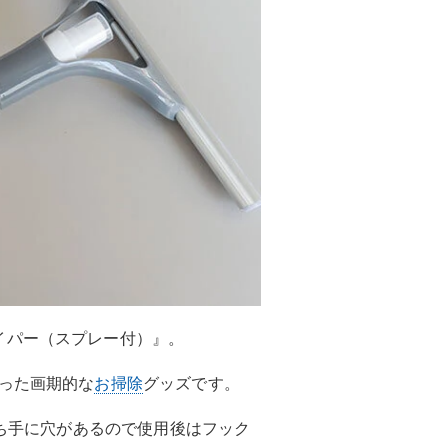
イパー（スプレー付）』。
った画期的な
お掃除
グッズです。
持ち手に穴があるので使用後はフック