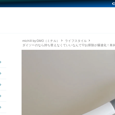
michill byGMO（ミチル）
ライフスタイル
ダイソーのなら持ち替えなくていいなんて♡お掃除が爆速化！単