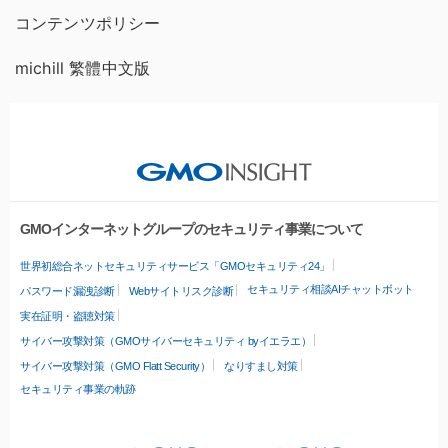
コンテンツポリシー
michill 繁體中文版
GMOインターネットグループのセキュリティ事業について
世界初総合ネットセキュリティサービス「GMOセキュリティ24」
セキュリティ相談AIチャットボット
パスワード漏洩診断
Webサイトリスク診断
実在証明・盗聴対策
サイバー攻撃対策（GMOサイバーセキュリティ byイエラエ）
サイバー攻撃対策（GMO Flatt Security）
なりすまし対策
セキュリティ事業の軌跡