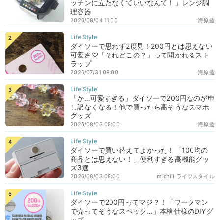
ッチンに立たなくていいなんて！」レンジ調
理容器
2026/08/04 11:00
海原藍
ダイソーで思わず2度見！200円とは思えない
可愛さ♡「それどこの？」って聞かれるスト
ラップ
2026/07/31 08:00
海原藍
「か…可愛すぎる」ダイソーで200円なのが申
し訳なくなる！他で買ったら高そうなスマホ
グッズ
2026/08/03 08:00
海原藍
ダイソーで買い替えてよかった！「100均の
商品とは思えない！」便利すぎる高機能グッ
ズ3選
2026/08/03 08:00
michill ライフスタイル
ダイソーで200円ってマジ？！「ワークマン
で売ってそうなスペック…」本格仕様のDIYグ
ッズ