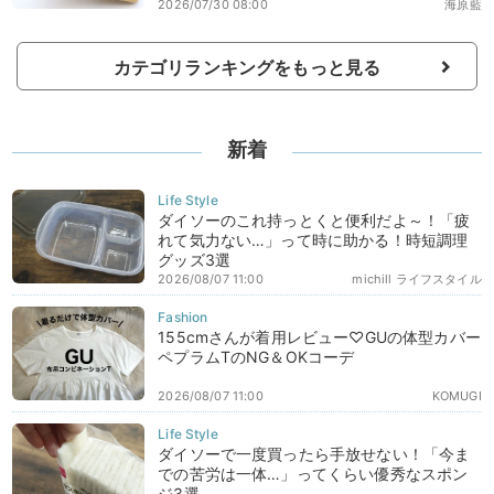
2026/07/30 08:00
海原藍
カテゴリランキングをもっと見る
新着
ダイソーのこれ持っとくと便利だよ～！「疲
れて気力ない…」って時に助かる！時短調理
グッズ3選
2026/08/07 11:00
michill ライフスタイル
155cmさんが着用レビュー♡GUの体型カバー
ペプラムTのNG＆OKコーデ
2026/08/07 11:00
KOMUGI
ダイソーで一度買ったら手放せない！「今ま
での苦労は一体…」ってくらい優秀なスポン
ジ3選