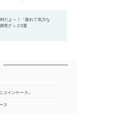
便利だよ～！「疲れて気力な
調理グッズ3選
ニコインケース』
ース