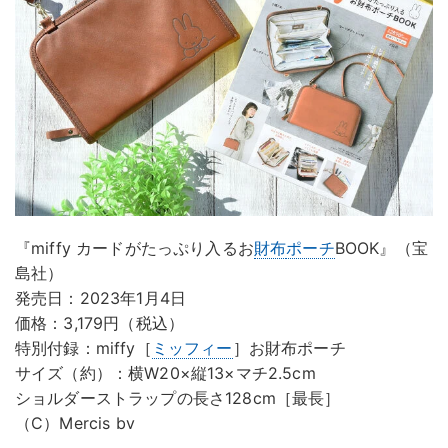
『miffy カードがたっぷり入るお
財布
ポーチ
BOOK』（宝
島社）
発売日：2023年1月4日
価格：3,179円（税込）
特別付録：miffy［
ミッフィー
］お財布ポーチ
サイズ（約）：横W20×縦13×マチ2.5cm
ショルダーストラップの長さ128cm［最長］
（C）Mercis bv