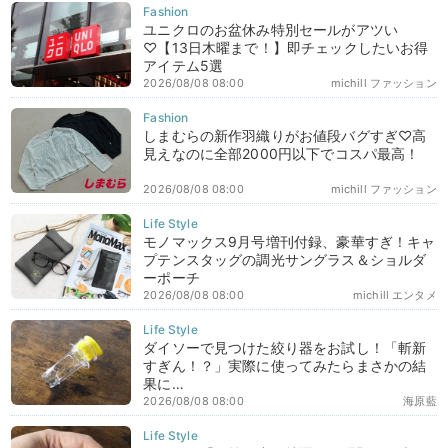
ユニクロのお盆休み特別セールがアツい
♡【13日木曜まで！】即チェックしたいお得
アイテム5選
2026/08/08 08:00
michill ファッション
しまむらの新作羽織りがお値段バグすぎ♡高
見えなのに全部2000円以下でコスパ最高！
2026/08/08 08:00
michill ファッション
モノマックス9月号増刊付録、豪華すぎ！キャ
プテンスタッグの調光サングラス＆ショルダ
ーポーチ
2026/08/08 08:00
michill エンタメ
ダイソーで見つけた絞り器をお試し！「斬新
すぎん！？」実際に使ってみたらまさかの結
果に…
2026/08/08 08:00
海原藍