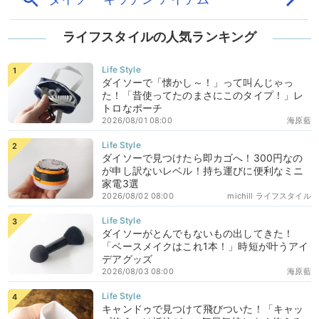
ライフスタイルの人気ランキング
ダイソーで「懐かし～！」って叫んじゃっ
た！「昔使ってたのまさにこのタイプ！」レ
トロなポーチ
2026/08/01 08:00
海原藍
ダイソーで見つけたら即カゴへ！300円なの
が申し訳ないレベル！持ち運びに便利なミニ
家電3選
2026/08/02 08:00
michill ライフスタイル
ダイソーがとんでもないもの出してきた！
「ベースメイクはこれ1本！」時短が叶うアイ
デアグッズ
2026/08/03 08:00
海原藍
キャンドゥで見つけて飛びついた！「キャッ