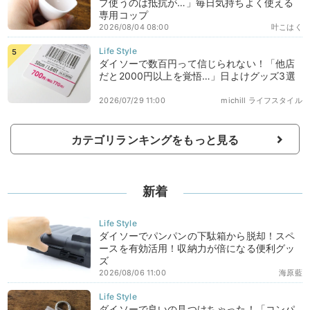
プ使うのは抵抗が…」毎日気持ちよく使える
専用コップ
2026/08/04 08:00
叶こはく
ダイソーで数百円って信じられない！「他店
だと2000円以上を覚悟…」日よけグッズ3選
2026/07/29 11:00
michill ライフスタイル
カテゴリランキングをもっと見る
新着
ダイソーでパンパンの下駄箱から脱却！スペ
ースを有効活用！収納力が倍になる便利グッ
ズ
2026/08/06 11:00
海原藍
ダイソーで良いの見つけちゃった！「コンパ