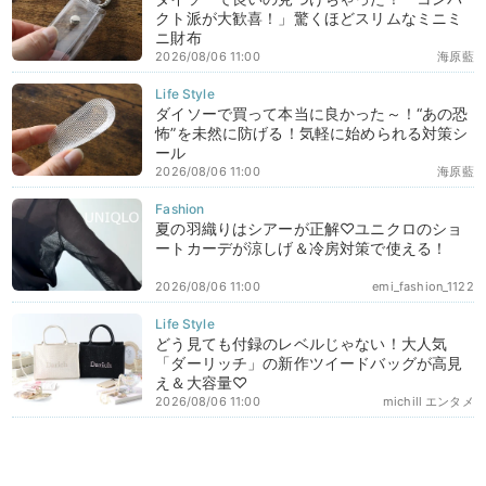
クト派が大歓喜！」驚くほどスリムなミニミ
ニ財布
2026/08/06 11:00
海原藍
ダイソーで買って本当に良かった～！“あの恐
怖”を未然に防げる！気軽に始められる対策シ
ール
2026/08/06 11:00
海原藍
夏の羽織りはシアーが正解♡ユニクロのショ
ートカーデが涼しげ＆冷房対策で使える！
2026/08/06 11:00
emi_fashion_1122
どう見ても付録のレベルじゃない！大人気
「ダーリッチ」の新作ツイードバッグが高見
え＆大容量♡
2026/08/06 11:00
michill エンタメ