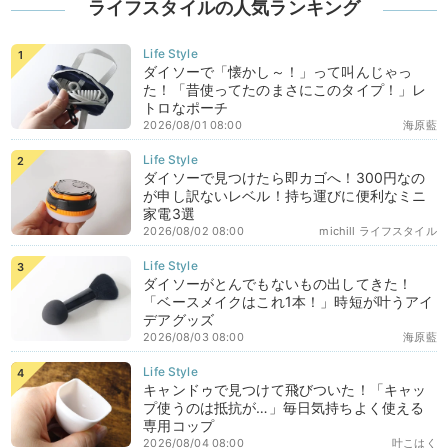
ライフスタイルの人気ランキング
ダイソーで「懐かし～！」って叫んじゃっ
た！「昔使ってたのまさにこのタイプ！」レ
トロなポーチ
2026/08/01 08:00
海原藍
ダイソーで見つけたら即カゴへ！300円なの
が申し訳ないレベル！持ち運びに便利なミニ
家電3選
2026/08/02 08:00
michill ライフスタイル
ダイソーがとんでもないもの出してきた！
「ベースメイクはこれ1本！」時短が叶うアイ
デアグッズ
2026/08/03 08:00
海原藍
キャンドゥで見つけて飛びついた！「キャッ
プ使うのは抵抗が…」毎日気持ちよく使える
専用コップ
2026/08/04 08:00
叶こはく