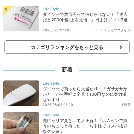
ダイソーで数百円って信じられない！「他店
だと2000円以上を覚悟…」日よけグッズ3選
2026/07/29 11:00
michill ライフスタイル
カテゴリランキングをもっと見る
新着
ダイソーで買ったら大当たり！「ガサガサか
かと」から手軽に卒業！100円なのに実力派
なやすり
2026/08/06 08:00
海原藍
先にセリア見といて大正解！「ホムセンで買
うのちょっと待った！」お手軽でコスパ抜群
なクレヨン