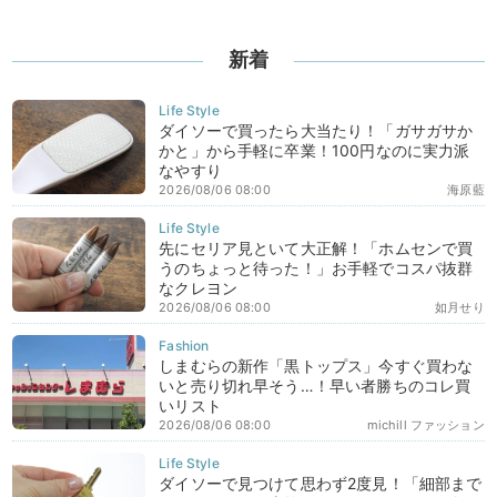
新着
ダイソーで買ったら大当たり！「ガサガサか
かと」から手軽に卒業！100円なのに実力派
なやすり
2026/08/06 08:00
海原藍
先にセリア見といて大正解！「ホムセンで買
うのちょっと待った！」お手軽でコスパ抜群
なクレヨン
2026/08/06 08:00
如月せり
しまむらの新作「黒トップス」今すぐ買わな
いと売り切れ早そう…！早い者勝ちのコレ買
いリスト
2026/08/06 08:00
michill ファッション
ダイソーで見つけて思わず2度見！「細部まで