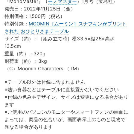
『MonoMaster』（
モノマスター
）1月号（宝島社）
発売日：2022年11月25日（金）
特別価格：1,500円（税込）
特別付録：
MOOMIN［ムーミン］スナフキンがプリント
された おひとりさまテーブル
サイズ（約）：［組み立て時］横33.5×縦25×高さ
13.5cm
重量（約）：320g
耐荷重（約）：3kg
（C）Moomin Characters （TM）
※テーブル以外は付録に含まれません
※熱い食器などはテーブルに直接置かないでください
※付録の色みやデザイン、サイズは変更になる場合があり
ます
※ご使用のパソコンのモニターやスマートフォンの画面に
よっては、商品の色合いが、画面表示上のものと現物で
異なる場合があります