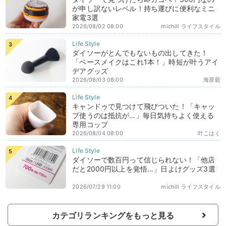
が申し訳ないレベル！持ち運びに便利なミニ
家電3選
2026/08/02 08:00
michill ライフスタイル
ダイソーがとんでもないもの出してきた！
「ベースメイクはこれ1本！」時短が叶うアイ
デアグッズ
2026/08/03 08:00
海原藍
キャンドゥで見つけて飛びついた！「キャッ
プ使うのは抵抗が…」毎日気持ちよく使える
専用コップ
2026/08/04 08:00
叶こはく
ダイソーで数百円って信じられない！「他店
だと2000円以上を覚悟…」日よけグッズ3選
2026/07/29 11:00
michill ライフスタイル
カテゴリランキングをもっと見る