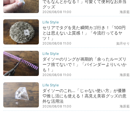
でもなんとかなる！」可愛くて便利なお弁当
グッズ
2026/08/08 11:00
海原藍
セリアでタグを見た瞬間カゴ行き！「100円
とは思えない上質感！」「今流行ってるヤ
ツ！」
2026/08/08 11:00
如月せり
ダイソーのリングが画期的「余ったルーズリ
ーフ捨てないで！」「バインダーよりいいか
も！」
2026/08/08 11:00
海原藍
ダイソーのこれ…「じゃない使い方」が優勝
♡推し活にも使える！高見え美容グッズの意
外な活用法
2026/08/08 11:00
海原藍