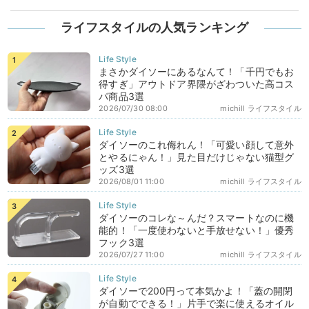
ライフスタイルの人気ランキング
まさかダイソーにあるなんて！「千円でもお
得すぎ」アウトドア界隈がざわついた高コス
パ商品3選
2026/07/30 08:00
michill ライフスタイル
ダイソーのこれ侮れん！「可愛い顔して意外
とやるにゃん！」見た目だけじゃない猫型グ
ッズ3選
2026/08/01 11:00
michill ライフスタイル
ダイソーのコレな～んだ？スマートなのに機
能的！「一度使わないと手放せない！」優秀
フック3選
2026/07/27 11:00
michill ライフスタイル
ダイソーで200円って本気かよ！「蓋の開閉
が自動でできる！」片手で楽に使えるオイル